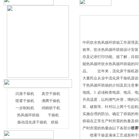
中药饮水热风循环烘箱工作原理及
效率。饮水热风循环烘箱设计安装
存及记录打印功能。据了解，目前
能热风循环饮水热风循环烘箱的问
品。 近年来，流化床干燥机器
大量民众从业中流化床干燥机器
于热风循环烘箱的介绍及其注意事项
地线。3. 必须检查电源、电压、
闪蒸干燥机
真空干燥机
升高温度，以利潮气外泄，增的闪
喷雾干燥机
沸腾干燥机
坏、破裂等。针对以上两个引起机
一步制粒机
鸡精烘干机
实施合理的防治。确定了烘箱的有
热风循环烘箱
干燥机
烘箱在正常生产时所需的热量及
振动流化床干燥机
烘箱
产时所需的热量由以下各部分
喷雾
喷雾干燥是液体工艺成形和干燥