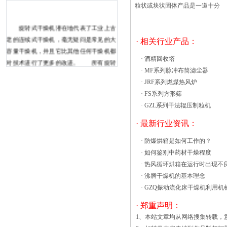
粒状或块状固体产品是一道十分
旋转式干燥机潜在地代表了工业上古
老的连续式干燥机，毫无疑问是常见的大
· 相关行业产品：
容量干燥机，并且它比其他任何干燥机都
·
酒精回收塔
对技术进行了更多的改进。 所有旋转
·
MF系列脉冲布筒滤尘器
闪蒸干燥机的进料都通过一个称为滚筒的
·
JRF系列燃煤热风炉
旋转筒。它是通常由钢板制成的圆柱形外
·
FS系列方形筛
壳，略微倾斜，直径通常为0.3-5m，长度
·
GZL系列干法辊压制粒机
为5-90m，并以1-5rpm旋转。在某些情况
下，它会在负内部压力（真空）下运行，
· 最新行业资讯：
以防止灰尘逸出。在上热风循环烘箱进场
·
防爆烘箱是如何工作的？
泥质需严格控制污泥处置的基本原则是在
·
如何鉴别中药材干燥程度
符合国家法规、标准的基础上，综合考虑
·
热风循环烘箱在运行时出现不
当地经济、环境等因素，采取适当的技术
·
沸腾干燥机的基本理念
措施，为污泥提供终出路，达到“无害
·
GZQ振动流化床干燥机利用机
化、减量化、资源化”的目的。 由于过去
污泥填埋对污泥质含量和含水率没有要
· 郑重声明：
求， 操作相对简单，因此投资和处置费
1、本站文章均从网络搜集转载，
用较少。 但污泥填埋处置不仅大量侵占