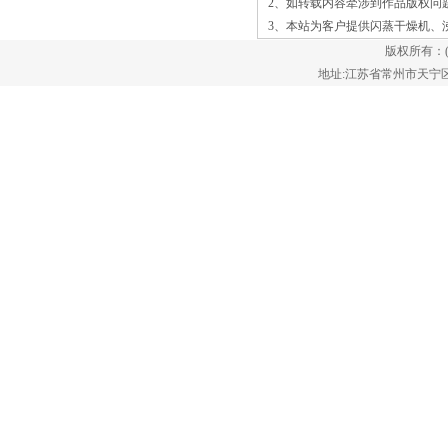
2、如转载内容牵涉到作品版权问
土地，如果防渗措施不当，还将导致潜在
3、本站为客户提供
闪蒸干燥机
、
的土壤和地下水污染。随着对渗滤液处理
版权所有：
要沸腾床干燥机可广泛适用于液态、膏
地址:江苏省常州市天宁区郑陆镇
状、浆状、胶状、粘性物料的干燥，特别
是小型生产时可替代喷雾干燥。除了溶
液：悬浮液和乳浊液等稀薄物料外，惰性
粒子流化床还常可干燥糊状、膏状等含湿
量较低较粘稠的物料。除此之外将惰性粒
子更换为细粒底料，还可以进行包衣（涂
层）加工。流化床内的惰性粒子也可以作
为一种辅助的固体加热载体，在热风和固
体颗粒热载体的共同作用，干燥浸没在床
内的片状物料（如皮革），幅状物料（如
布匹）及颗独特的灵活适用范围广的连续
处理需要，振动流化床处理器非常用于加
热，干燥，冷却，涂覆或淘析。 振动流
体床有多种构型提供，并利用振动搅拌同
时使工艺气体通过材料床暂停材料在流化
状态。这增加了可用材料的表面积，让您