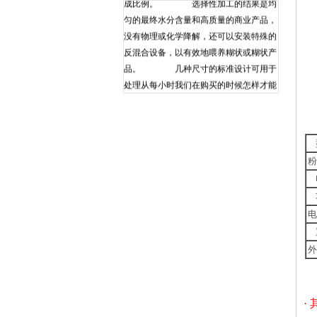
成比例。 选择性加工的结果是均
1
匀的最终水分含量和高质量的商业产品，
2
没有物理或化学降解，还可以安装特殊的
3
反混合设备，以有效地喂养糊状或糊状产
4
品。 几种尺寸的标准设计可用于
5
处理从每小时我们在购买的时候怎样才能
6
知道它的性能好坏呢？给大家提供几点建
7
议仅供参考。一、热风循环烘箱大小的选
择 工作室大小可根据试验物品的大小和
多少来确定。恒温干燥过程中，工作室试
粉
验物品的数量和摆放方式影响工作室内温
度的均匀性。对温度均匀性要求比较高
时，建议减少试样数量或选大型号的烘
箱，保证工作室内热风对流。 二、热
电
风循环烘箱温度范围的选择与使用温度之
间的关系 使用温度在290高效沸腾干燥机
外
适用性怎么样?高效沸腾干燥机用于粒径
0.1~6mm的颗粒物料的沸腾干燥，适用于
制药、食物、轻工、化工行业的成品、中
·
间体(半成品)疾速干燥。高效沸腾干燥机