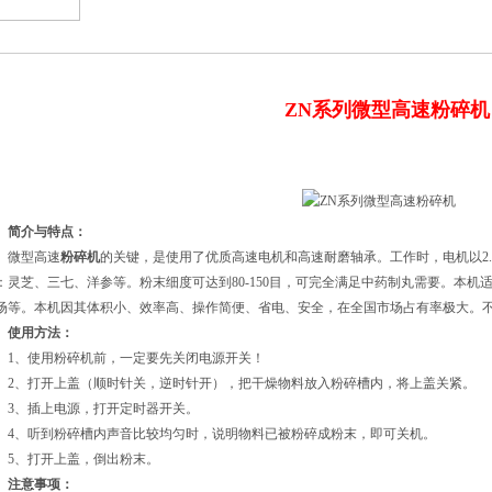
ZN系列微型高速粉碎机
简介与特点：
微型高速
粉碎机
的关键，是使用了优质高速电机和高速耐磨轴承。工作时，电机以2.
：灵芝、三七、洋参等。粉末细度可达到80-150目，可完全满足中药制丸需要。本
场等。本机因其体积小、效率高、操作简便、省电、安全，在全国市场占有率极大。
使用方法：
、使用
粉碎机
前，一定要先关闭电源开关！
、打开上盖（顺时针关，逆时针开），把干燥物料放入粉碎槽内，将上盖关紧。
、插上电源，打开定时器开关。
、听到粉碎槽内声音比较均匀时，说明物料已被粉碎成粉末，即可关机。
、打开上盖，倒出粉末。
注意事项：