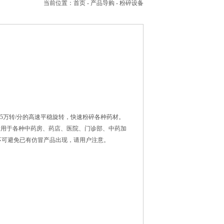
当前位置：
首页
-
产品导购
-
粉碎设备
5万转/分的高速平稳旋转，快速粉碎各种药材。
机适用于各种中药房、药店、医院、门诊部、中药加
不可避免已有仿冒产品出现，请用户注意。