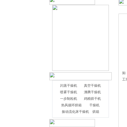
如
工
闪蒸干燥机
真空干燥机
喷雾干燥机
沸腾干燥机
1
一步制粒机
鸡精烘干机
2
热风循环烘箱
干燥机
3
闪光灯或瞬时干燥机与传统闪光灯不
振动流化床干燥机
烘箱
4
同，因为它们采用选择性处理原理。这确
5
保了每个粒子的停留时间与其尺寸和重量