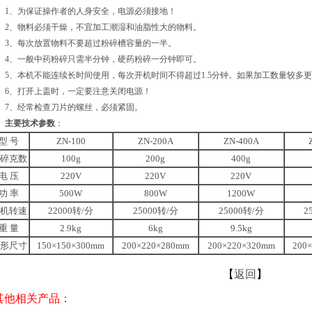
、为保证操作者的人身安全，电源必须接地！
、物料必须干燥，不宜加工潮湿和油脂性大的物料。
、每次放置物料不要超过粉碎槽容量的一半。
、一般中药粉碎只需半分钟，硬药粉碎一分钟即可。
、本机不能连续长时间使用，每次开机时间不得超过1.5分钟。如果加工数量较多
、打开上盖时，一定要注意关闭电源！
、经常检查刀片的螺丝，必须紧固。
主要技术参数
：
型 号
ZN-100
ZN-200A
ZN-400A
碎克数
100g
200g
400g
电 压
220V
220V
220V
功 率
500W
800W
1200W
机转速
22000转/分
25000转/分
25000转/分
2
重 量
2.9kg
6kg
9.5kg
形尺寸
150×150×300mm
200×220×280mm
200×220×320mm
200
【
返回
】
 其他相关产品：