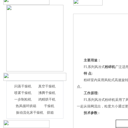
主要用途：
FL系列风冷式
粉碎机
广泛适
特 点:
粉碎室内采用风轮式高速旋转刀
闪蒸干燥机
真空干燥机
点。
喷雾干燥机
沸腾干燥机
工作原理:
一步制粒机
鸡精烘干机
FL系列风冷式
粉碎机
采用了
热风循环烘箱
干燥机
一起从筛网流出，粒度大小通过
振动流化床干燥机
烘箱
技术参数 :