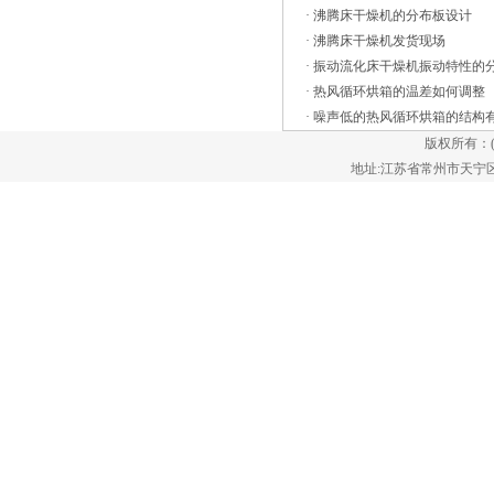
沸腾干燥机工作之前，就得到全方位的保
·
沸腾床干燥机的分布板设计
养与维护，为安全生产、无故障作业、不
·
沸腾床干燥机发货现场
出现降低使用寿命等问题打好提前量。沸
·
振动流化床干燥机振动特性的
腾干燥机的保养要严格按照规程执
·
热风循环烘箱的温差如何调整
行： 1、FG系列立式沸腾干燥机
·
噪声低的热风循环烘箱的结构
的保养要遵循“防重于治具有大批量加工
版权所有：
性能的振动流化床，可根据用户在温度限
地址:江苏省常州市天宁区郑陆镇
制、湿度要求和挥发性有机化合物 (VOC)
排放等方面的特定工艺需求进行定制设
计。它具有多种定制选项，是用户加工操
作中的多功能部件。 特点： *振
动流化床干燥机能够以低温干燥物
料。 *降低传统干燥技术具有的火灾
风险。 *优异的尺寸设计，较大限度
提高加工产量。 *流化床可用于冷
却、加热及其他多种功能。 *可选用
不锈钢、镍合金及碳钢结构。 和湿度值
越大，干燥能力就越强。 传统的
干燥机，烟道气经过预热塔之后就放入大
汽中，不但污染环境，而且浪费了热能。