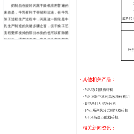
奶制品在旋转闪蒸干燥机应用普遍的
缘故是，牛乳有利于存储和运送，在牛乳
加工过程生产过程中，闪蒸这一阶段是牛
出料粒度
乳生产制造的关键步骤之首，仅干燥工艺
流程要挥发掉的部分水份的也可以有除菌
的功效。通常情况下，商品的生产工艺流
程决策商品的生产线设备及自动控制系
外形
统，但技术设备和自动控制系统的运用还
可以更改商品的生产工艺流程，旋转闪蒸
干燥机在牛乳生产流水线中的运用就是说
1个典型性的事例。&e烘箱工作前的使用
· 其他相关产品：
注意事项：(1)检查电气是否异常(2)将玻
璃容器放置烘乾箱内(3)开启电源开关并调
·
WFJ系列微粉碎机
整适当温度与加热时间。 FG系列立式沸
·
WF-30B中草药高效粉碎机组
腾干燥机的技术保养工作是一项从基础做
·
B型系列万能粉碎机
起，增加立式沸腾干燥机的使用寿命，减
·
FWF系列风冷式蜗轮粉碎机
少立式沸腾干燥机在使用过程中的故障
·
GFSJ高速万能粉碎机
率，做到机械保养、常见故障排查、清
· 相关新闻资讯：
理、维护等多方面的技术作业，是在立式