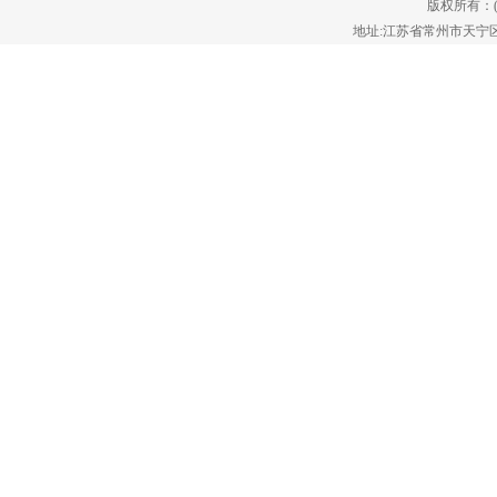
版权所有：
输入输出信号也正常。经过上述故障分
地址:江苏省常州市天宁区郑陆镇
析，可以断定控制信号和可调节部件均正
常，然后从以下几个方面进行检查。
(1)核对沸腾床干燥机采用气囊式密封在材
料容器。????*沸腾床干燥机流化床为圆形
结构。因此，它避免了死角。????*沸腾床
干燥机有搅拌装置的容器中，避免湿材料
在干燥过程中形成的，它可以使所述材料
即使和迅速干燥的接合。????*沸腾床干燥
机在顶部的布袋过滤器从防静电特种纤维
制成。????*沸腾床干燥机工作在密封负压
和由GMP的正常设计。????*沸腾床干燥
机干燥速度快，温度均匀。在一般情况
下，干燥时间每批为振动流化床干燥机实
在普通流化床干燥机上面加了振动功能，
以解决物料湿度大产生结块产生沟流或死
床等现象。振动流化床干燥机大大程度上
改善了普通流化床的干燥效率。
一般来说对于干燥机，为了防止不同