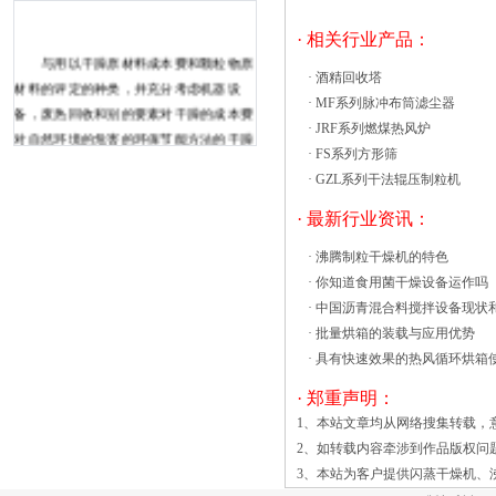
· 相关行业产品：
与用以干躁原材料成本费和颗粒物原
·
酒精回收塔
材料的评定的种类，并充分考虑机器设
·
MF系列脉冲布筒滤尘器
备，废热回收和别的要素对干躁的成本费
·
JRF系列燃煤热风炉
对自然环境的危害的环保节能方法的干躁
·
FS系列方形筛
装融合应用；因而，常用的旋转闪蒸干燥
·
GZL系列干法辊压制粒机
机的固定成本是根据闪蒸干燥机的评
定。 自电力能源高效率是旋转闪蒸干
· 最新行业资讯：
燥机干躁全过程的量度或对电力能源运用
·
沸腾制粒干燥机的特色
的关键指标值好坏。一般人要觉得的干燥
·
你知道食用菌干燥设备运作吗
机的动能高效率取决于供暖和损害，及其
·
中国沥青混合料搅拌设备现状
收购的了解热风循环烘箱内被加热物品摆
·
批量烘箱的装载与应用优势
放是否过于密集，高温高效过滤器是否堵
·
具有快速效果的热风循环烘箱
塞，风量调节板是否被改动，排除这些原
因后，再判断循环风机是否存在故障，造
· 郑重声明：
成热风循环空气流通不好，湿热空气不能
1、本站文章均从网络搜集转载，
正常排放。其次从故障现象和热风循环烘
2、如转载内容牵涉到作品版权问
箱的电路原理分析，热风循环烘箱能够加
3、本站为客户提供
闪蒸干燥机
、
热，说明电脑温控仪输出信号正常，PLC