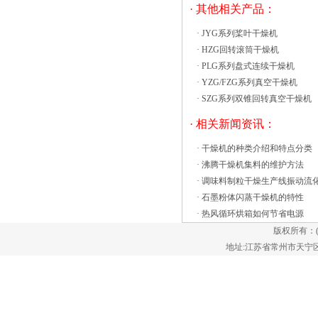
达设定值。 CT热风循环烘箱由角
· 其他相关产品：
钢、不锈钢板、冷钢组成。保温层填充高
·
JYG系列桨叶干燥机
密度硅酸铝棉可以保证炉保温及使用者安
·
HZG回转滚筒干燥机
全。热高效沸腾干燥机用于制药、化工、
·
PLG系列盘式连续干燥机
饲料、食品等领域、湿颗粒或粉状物料干
·
YZG/FZG系列真空干燥机
燥，高效沸腾干燥机尤其可用于从GHL型
·
SZG系列双锥回转真空干燥机
湿法混合制粒机中产生的大颗粒、小块、
黏性、块状物料干燥及磨芋、聚丙烯酰胺
· 相关新闻资讯：
等干燥时体积变化的物料等。高效沸腾干
·
干燥机的种类介绍和特点分类
燥机特点： （1）高效沸腾干燥机流化床
·
沸腾干燥机集料的维护方法
为圆形结构避免了死角； （2）高效沸腾
·
调味料制粒干燥生产线振动流
干燥机床内设置搅拌，避免了潮湿物料的
·
石墨粉体闪蒸干燥机的特性
团聚及干燥过程中形成沟流； （3）高效
·
热风循环烘箱如何节省电源
沸腾干燥机内置布袋过滤器为抗静电
版权所有：
它是由电机产生力，在激振力的作用下，
地址:江苏省常州市天宁区郑陆镇
通过热空气的输入，可以处理流化状态时
的材料。物质的满足与热空气进行强烈的
热交换，达到高的热效率。在微负压的上
身，从引风机导致空气潮湿，从出料口排
出的干物料，达到设计的干燥。 药用