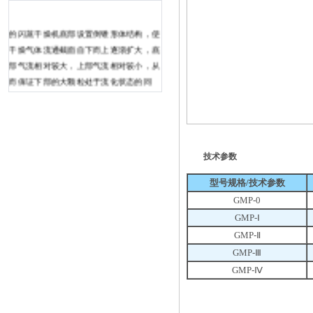
的闪蒸干燥机底部设置倒锥形体结构，使
干燥气体流通截面自下而上逐渐扩大，底
部气流相对较大，上部气流相对较小，从
而保证下部的大颗粒处于流化状态的同
时，上部的小颗粒也处于流化状态，并使
热风沿椎体部旋转，提高底部风速，缩小
了搅拌轴悬臂部分的长度，增加了运转的
安全可靠性；可使轴承放在机外，有效防
技术参数
止轴承在高温区工作，从而延长了轴承的
使用寿命。经生产测试，干燥介质出口温
型号规格/技术参数
度60℃时，邻氨基苯甲酸产品含水率小于
GMP-0
0. 该机器采用风机模式是一种高效的
GMP-Ⅰ
方法。风的来源，通过风电机发出（无触
GMP-Ⅱ
点开关），使风轮通过加热后，然后送出
GMP-Ⅲ
热风。后来，达到内腔，然后吸收利用空
GMP-Ⅳ
气进入风道，等待被再次使用，并确保即
使室温度。当开关的运动引起的温度波
动，风系统迅速恢复操作状态直到温度到