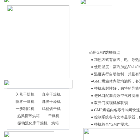
药用GMP
烘箱
特点
● 加热方式有蒸汽、电、导热
● 使用温度：蒸汽加热50-140℃
● 温度实行自动控制，并且有
●GMP
烘箱
体内壁均满焊，各
● 整机密封性好，独特的导轨
闪蒸干燥机
真空干燥机
● 进风口配套高效空气过滤器
喷雾干燥机
沸腾干燥机
● 双开门实现机械联锁
一步制粒机
鸡精烘干机
● GMP烘箱内各零件均可快速
热风循环烘箱
干燥机
● 控制系统备有文本显示器，
振动流化床干燥机
烘箱
● 整机符合“GMP”要求。