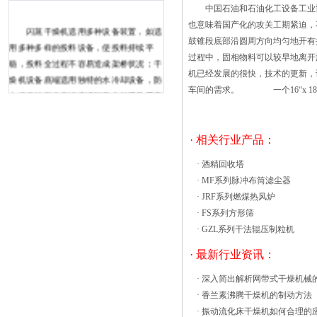
中国石油和石油化工设备工业协
也意味着国产化的攻关工期紧迫，
闪蒸干燥机选用多种设备装置，如选
鼓锥段底部沿圆周方向均匀地开有
用多种多样的投料设备，使投料持续平
过程中，固相物料可以较早地离开
稳，投料全过程不容易造成架桥状况；干
机已经发展的很快，技术的更新，
燥机设备底端选用独特的水冷却设备，防
车间的需求。 一个16“x 18”
止了原材料在底端高温区产生粘壁及霉变
状况。 旋转闪蒸干燥机选用独特
的标准气压密封性设备和滚动轴承水冷却
· 相关行业产品：
设备，合理增加传动系统一部分的使用
期；选用独特的分风设备，减少了机器设
·
酒精回收塔
备摩擦阻力，并合理出CT-C-1型热风循环
·
MF系列脉冲布筒滤尘器
烘箱工作原理 热风循环热风循环烘箱空
·
JRF系列燃煤热风炉
气循环系统采用风机循环送风方式，风循
·
FS系列方形筛
环均匀高效。风源由循环送风电机（采用
·
GZL系列干法辊压制粒机
无触点开关）带动风轮经由加热器，而将
· 最新行业资讯：
热风送出，再经由风道 至热风循环烘箱
内室，再将使用后的空气吸入风道成为风
·
深入简出解析网带式干燥机械
源再度循环，加热使用。确保室内温度均
·
香兰素沸腾干燥机的制动方法
匀性。当因开关门动作引起温度值发生摆
·
振动流化床干燥机如何合理的