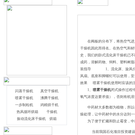
在阀板的分布下，将热空气进入
干燥机因此而得名。在热空气和
史，我们的卧式流化床干燥机已不
成药，溶解药物、饲料、塑料树脂和
装指导 1、流化床、旋风分
风扇。底座和脚螺钉可以使用，
效果 喷雾干燥机使用时应该的
1、
喷雾干燥机
闭式操作过程
闪蒸干燥机
真空干燥机
氧气浓度达要求值），否则有机溶
喷雾干燥机
沸腾干燥机
一步制粒机
鸡精烘干机
中药材大多数都为植物，所以都
热风循环烘箱
干燥机
燥处理，让中药材中的水分达到一
振动流化床干燥机
烘箱
为了便于贮藏和防止霉变，中
当前我国石化项目投资建设