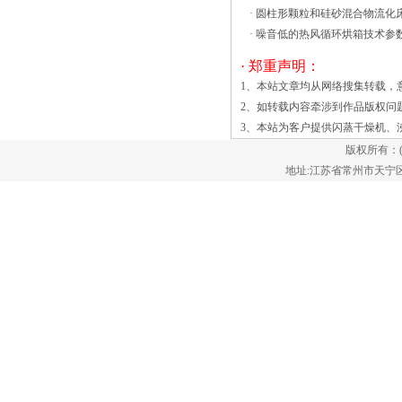
动时，送风循环系统迅速恢复操作状态，
·
圆柱形颗粒和硅砂混合物流化
直至达到设定温度值。CT-C-1型热风循环
·
噪音低的热风循环烘箱技术参
烘箱适沸腾烘干机设备组成1、料车2、控
· 郑重声明：
制阀3、初效过滤器4、亚高效过滤器5、
1、本站文章均从网络搜集转载，
加热器6、料液泵7、引风机8、消音器 l草
2、如转载内容牵涉到作品版权问
甘膦是常见的除草剂，干燥过程需要4个
3、本站为客户提供
闪蒸干燥机
、
步骤：混合、制粒、干燥和筛选。与此相
关的设备有：槽型混合机、制粒机、干燥
版权所有：
机和振动筛。 在对草甘膦进行干燥处
地址:江苏省常州市天宁区郑陆镇
理时，通常选择振动流化床干燥机，其优
点是： 1.设备运行方便、稳定，具有
严格的联锁功能，不会产生误操作。
2.清洗方法为汽缸清洗、除尘工作，实现
连续的清洗流程，避免死床。 3.减少
人工操作，降低工人劳动强度，降低成
本。 4.设备具有风机挡板调节、过进
料器进入机器，同时会引入适量的热空
气。材料会与热空气充分接触，然后机器
就会开始材料的干燥。其中，附着在材料
中的水分会在干燥过程中蒸发成水蒸气，