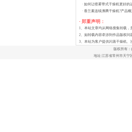
·
如何让喷雾带式干燥机更好的
织结构，通常采用单风道结构组织气流，
·
香兰素连续沸腾干燥机?产品概
气流开始主要来自于离心机系统。在这个
结构中，离心机的机简单了解均价。虽然
· 郑重声明：
我们不可能马上就看到所有品牌的干燥机
1、本站文章均从网络搜集转载，
价格，但是通过网络我们可以做一个简单
2、如转载内容牵涉到作品版权问
的衡量和确认，大概就能够判断出什么类
3、本站为客户提供
闪蒸干燥机
、
型的高效沸腾干燥机价格更合理一些。尤
版权所有：
其是很多品牌商家都已经开通了自己的官
地址:江苏省常州市天宁区郑陆镇
网，还有一些综合性批发网站也都有不同
厂家的设备报价，所以了解好价格也是非
常容易的。只要是品牌厂家为我们提供的
产品价格方面比较优惠，质量有保障，当
然也是值得我们购买的。 选购要考虑实
用性。我们必须要考虑好启发式是工艺设
计中使用。振动流化床干燥机的轻轻处理
几乎任何产品从^精致的小吃芯片^重的岩
石产品同时保证颗粒完整，^终满足你^干
燥的规格。二甲基苯酚等化学产品如果不
慎生产可能会产生污染，在现在人们注重