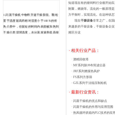
知道现在有的猪饲料行业都开始
附聚，燃烧等。流化的一般原理是
1.闪蒸干燥机中物料升速干燥阶段。颗粒
力平衡时，实现流化。在这种状
置于温度较高而相对湿度小于100％的传
现在
干燥设备
非常之广，在国
热介质中，在较短的时间内表面被加热到
来越多的干燥设备，干燥设备企业
干燥介质湿球温度，水分蒸发速率提高很
难区分这
快到一定时间后颗粒吸收的热量和蒸发水
分耗去的热量相等，达到平衡。此阶段时
间很短，排出水量不大，之后进入等速阶
· 相关行业产品：
段。??2.闪蒸干燥机中物料等速干燥阶
·
酒精回收塔
段。在些阶段中，颗粒表面蒸发的水分，
·
MF系列脉冲布筒滤尘器
由内部向颗粒表面源源不断地补充，表面
·
JRF系列燃煤热风炉
总是保持润湿状态，此时干燥速率保
·
FS系列方形筛
持 该烘箱工作的时候，有时会出现工
·
GZL系列干法辊压制粒机
作室的温度超过设定的温度，这就会影响
到正常的生产，过大的温度差会直接导致
· 最新行业资讯：
整个效果降低，为了能避免其带来的问
·
闪蒸干燥机的优点和缺点
题，我们需要做出一些改进才可以。
·
闪蒸干燥机的作用与应用范围
药用GMP烘箱改进： 1、改善烘箱的
·
热风循环烘箱内PLC技术的应
气流组织结构。其好坏主要取决于气流组