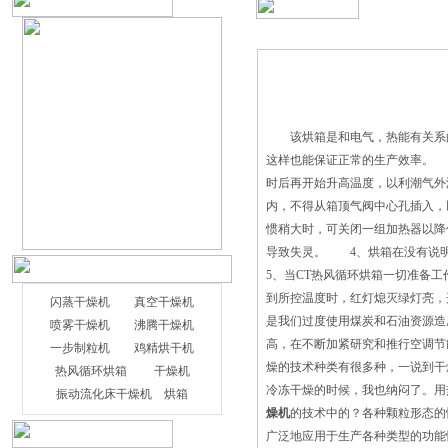
该烘箱是和电气，热能有关系的
这样也能保证正常的生产效率。 
时后再开始升高温度，以利潮气外
内，不得从箱顶气阀中心孔插入，
惯稍大时，可关闭一组加热器以降
导致失灵。 4、烘箱在没有说
5、当CT热风循环烘箱一切准备
到所控温度时，红灯熄灭绿灯亮，
闪蒸干燥机
真空干燥机
是我们过度使用煤炭和石油资源造
喷雾干燥机
沸腾干燥机
高，在不断加紧研究和推行空调节
一步制粒机
鸡精烘干机
燥的技术种类有很多种，一说到干
热风循环烘箱
干燥机
冷冻干燥的时候，我也纳闷了。用
振动流化床干燥机
烘箱
燥机
的技术中的？各种颗粒形态的
广泛地应用于生产各种类型的功