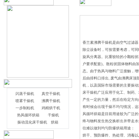
香兰素沸腾干燥机是由空气过滤器
除尘设备时，可按需要考虑，可同
旋风分离器。比重较轻的小颗粒状
户要求配套)。散粒状固体物料由
态。由于热风与物料广泛接触，增
后由排料口排出, 废气由沸腾床
机，以及国际市场需要的主要振动
床干燥机广泛应用于化工、制药
闪蒸干燥机
真空干燥机
产生一定的力量，然后在给定方向
喷雾干燥机
沸腾干燥机
有时候会出现干燥不均匀情况，这
一步制粒机
鸡精烘干机
风循环烘箱是目前用途较为广泛的
根据旋转闪蒸干燥机的结构，可以把工作
热风循环烘箱
干燥机
终与物料发生热交换析出并带走水
过程分为破碎、气固接触、干燥、分级等
振动流化床干燥机
烘箱
往难以做到均匀防爆烘箱用途：
4个阶段，这4个工作过程也是其它干燥机
烘干、预防爆炸、热处理、消毒以
所不能同时具备的。 1.1破碎 由