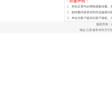
设备，边搅拌边烘干，乳化机 乳化泵 实
· 郑重声明：
验室乳化机 乳化机 高剪切乳化机 管线式
1、本站文章均从网络搜集转载，
乳化机使物料在料斗内不易构成死角，物
2、如转载内容牵涉到作品版权问
料吸受热量均匀，烘干速度快。装物料的
3、本站为客户提供
闪蒸干燥机
、
料斗是锥形，可增加物料的流速，便于流
版权所有：
化，一起可适应较宽的物料量，每批可达
地址:江苏省常州市天宁区郑陆镇
80~120kg/批。捕集袋是用防静电的过滤
材料制成，质地轻，便于装拆及清
洁。 高效沸腾干燥机还选用特别材料
进行空气热过滤，以防散热器的异物
及 目前，我国振动流化床干燥机主要
出口产品是真空振动流化床干燥机，振动
振动流化床干燥机，中小型粮食、食品及
农林土特产品喷雾造粒干燥机，年出口量
超过百台，出口的主要地区是东南亚及其
他发展中国家，并已经打开欧美市场的大
门。目前，我国振动流化床干燥机出口产
品占国产振动流化床干燥机的总量尚不到
5％，^预计“十五”期间出口产品在国产振
动流化床干燥机总量中所占比例将达到