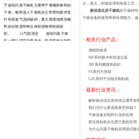
火，退火，时效处理和热装工艺，
于旋转闪蒸干燥机主要用于膏糊状物料的
振动流化床干燥机
的干燥特性
干燥，物料进人干燥机后立即受到搅拌桨
干燥设备的使用率和应用能力，减
叶和高速气流的破碎，最大限度地增加物
料的分散度和单位体积湿物料的表面
积。 1.2气固混合 旋转闪蒸干燥
· 相关行业产品：
机一般以空气为载热体，能否有效达到气
固混合是影响干燥速率的主要因素。旋转
·
酒精回收塔
闪四门八车烘箱的工作原理： 热风循环
·
MF系列脉冲布筒滤尘器
热风循环烘箱空气循环系统采用风机循环
·
JRF系列燃煤热风炉
送风方式，风循环均匀高效。风源由循环
·
FS系列方形筛
送风电机（采用无触点开关）带动风轮经
·
GZL系列干法辊压制粒机
由加热器，而将热风送出，再经由风道
至热风循环烘箱内室，再将使用后的空气
· 最新行业资讯：
吸入风道成为风源再度循环，加热使用。
·
解析振动流化床的优点通常有
确保室内温度均匀性。当因开关门动作引
·
我们为什么要选择真空烘箱？
起温度值发生摆动时，送风循环系统迅速
·
干燥设备在制药行业的应用
恢复操作状态，直至达到设定温度值。四
·
挤压造粒机在化肥方面的应用
门八车的技术参数：操作方式：间歇式适
·
为什么闪蒸干燥机采用袋式除
用高效沸腾干燥机装物料的料斗内带搅拌