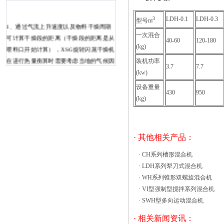
3
LDH-0.1
LDH-0.3
型号m
1、通过气流上升速度以及物料干燥周期
一次混合
可计算干燥段的距离（干燥段的距离是从
40-60
120-180
(kg)
喂料口开始计算），XSG旋转闪蒸干燥机
在进行热量衡算时需要考虑当地的气候因
装机功率
3.7
7.7
素以及地理位置因素等。??2、计算预干
(kw)
燥段的长度。预干燥段是从喂料口为起
设备重量
430
950
点，以分散器顶端为重点的一段长度，一
(kg)
般取值800mm。XSG旋转闪蒸干燥机通过
物料的传热速度以及颗粒传热面积，计算
整个干燥周期。??3、针对产品的工艺条
· 其他相关产品：
件设定XSG旋转闪蒸干燥机的进 在食
品、化工和医药行业中，相关的工厂会选
·
CH系列槽形混合机
择使用不同种类的机器进行日常的加工。
·
LDH系列犁刀式混合机
同时在日常的加工过程中，会选择使用热
·
WH系列锥形双螺旋混合机
风循环烘箱对材料进行必要的干燥，这样
·
VI型强制型搅拌系列混合机
就可以使加工出的材料能符合相关的标
·
SWH型多向运动混合机
准。 在日常的加工过程中，烘箱会利
· 相关新闻资讯：
用蒸汽或电作为热源，同时轴流鼓风机会