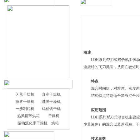
概述
LDH系列犁刀式
混合机
由传动
速旋转的飞刀抛洒，从而在较短时
特点
混合时间短，对粒度、密度差异
闪蒸干燥机
真空干燥机
结构特点特别适合加液混合和造湿
喷雾干燥机
沸腾干燥机
一步制粒机
鸡精烘干机
应用范围
热风循环烘箱
干燥机
LDH系列犁刀式
混合机
主要应
振动流化床干燥机
烘箱
少量液体）的混合以及造湿粒、干
技术参数