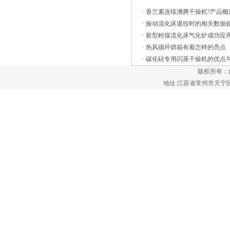
通过这种方式进行空气的加工。并且热交
·
香兰素连续沸腾干燥机?产品概
换器会对热量进行正确的交换，随后会将
·
振动流化床退役时的相关数据
其送入烘箱室内。其次，新鲜的空1.卧式
·
新型粉煤流化床气化炉成功应
沸腾干燥机的工作原理： 洁净的热风
·
热风循环烘箱有着怎样的亮点
经阀板分配进入床体内，从加料器进入的
·
碳化硅专用闪蒸干燥机的优点
湿物料被热风形成沸腾状态，由于热风与
版权所有：
物料广泛接触，增强了传热传质的过程，
地址:江苏省常州市天宁区郑陆镇
因此在较短时间内就可干燥。从床体一头
进入，经过几十秒至几分钟沸腾干燥，自
动从床体另一头流出，本设备一般进行负
压操作。2.卧式沸腾干燥机的产品特
点： 可实行自动化生产，是连续式干
燥设备。干燥速度快，温度低，能保证产
品质量，符合药品生产GMP要求。3振动
流化床干燥机广泛适用于化工、轻工、医
药、食品、塑料、粮油、矿渣、制盐、糖
等行业的粉料颗粒状物料的干燥、冷却、
增湿等行业。 流化床干燥机广泛应用
于化工、制药、农林土特产品、粮食、轻