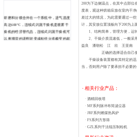
200为下边侧温点，在其中点部
度表，观这种烘箱应放在室内干净
研磨和分级合并在一个系统中，进气温度
差过大的情况，为此需要通过一些
高达600°C，连续式闪蒸干燥机是喷雾干
计，其安放位置顶板向下200为
燥机的经济替代品，连续式闪蒸干燥机可
1、结构简单，管理方便，运转
以将潮湿的进料转变成粒径分布极窄的超
2、干燥介质流速低，一般采用0.2
细粉末。此系统可用于从试生产到400HP
益良 潘朝松 江 欣 王亚南
的完整生产型号。 执行干燥，研磨和颗
正确的选择适合自己使
粒分类，以降低运营成本并提高产品质
干燥设备装置都有其特定的适用
量，几种转子和分级机设计可用于饲料分
当，否则用户除了要承担不必要的
散和产品粒度控制，适用于粘性和粘性材
料。 可以干燥各种材料，包括带有附聚
物的湿粉，滤饼，浆糊，浆料，触热风循
· 相关行业产品：
环烘箱处置的出路1)首先是要从环境管理
·
酒精回收塔
的角度加强污泥处置的宣传，加强教育，
·
MF系列脉冲布筒滤尘器
同时切实加强具体环节的管理，特别是要
·
JRF系列燃煤热风炉
管好向管网排放污染物的排水户;2)是应该
·
FS系列方形筛
在调整和核拨污水处理费的过程中，将污
·
GZL系列干法辊压制粒机
泥处理和处置的合理成本包括进来，在建
设新的污水处理工程中，由国家投入一定