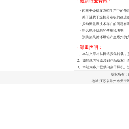
· 最新行业资讯：
的专项资金用于污泥无害化处理设施的建
·
闪蒸干燥机在农药生产中的作
设，以推动污泥处置设施的建设;3)是把污
·
关于沸腾干燥机分布板的改进
泥处理和处置工作的放在污泥的无害化
·
振动流化床技术存在的问题有
上，大力推行污泥无害化的技沸腾干燥机
·
热风循环烘箱的使用说明书
是一种干燥设备，又称流化床，一般由加
·
预防热风循环烘箱产生爆炸的
热器、沸腾床主机、旋风分离器、布袋除
尘器、引风机、操作台组成。过粉体造
· 郑重声明：
粒，改善流动性，减少粉尘飞扬；通过粉
1、本站文章均从网络搜集转载，
体造粒改善其溶解性能；混合、制粒、干
2、如转载内容牵涉到作品版权问
燥在一机内完成一步法制粒。 沸腾干
3、本站为客户提供
闪蒸干燥机
、
燥机又分两种类型，卧式沸腾干燥机和高
版权所有：
效沸腾干燥机。 卧式沸腾干燥机
地址:江苏省常州市天宁区郑陆镇
洁净的热风经阀板分配进入床体内，从加
料器进入的湿物料被热风形成沸腾状态，
由于热风与物料广泛接触，增强了传
此机是通过安装于机体上的两台振动电机
产生的激振力使机体振动（见物料接触并
进行热交换，湿空气通过引风机由机体上
部排除使物料达到脱水干燥目的。振动流