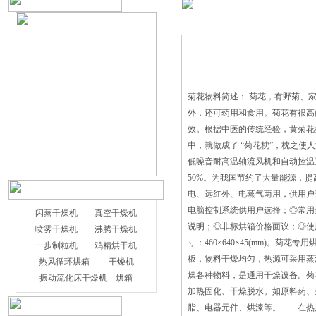
菊花物料简述： 菊花，有野菊、
外，还可药用和食用。菊花有很高
效。根据中医的传统经验，黄菊花
中，就做成了 “菊花枕”，枕之使
低噪音耐高温轴流风机和自动控温系
50%。为我国节约了大量能源，提
电、远红外、电蒸气两用，供用户选择
电脑控制系统供用户选择；◎常用蒸汽压力
闪蒸干燥机
真空干燥机
说明；◎非标烘箱价格面议；◎使用
喷雾干燥机
沸腾干燥机
寸：460×640×45(mm)。
一步制粒机
鸡精烘干机
板，物料干燥均匀，热源可采用蒸
热风循环烘箱
干燥机
燥各种物料，是通用干燥设备。菊
振动流化床干燥机
烘箱
加热固化、干燥脱水。如原料药、
脂、电器元件、烘漆等。 在热风