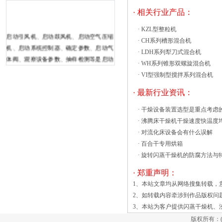
· 相关行业产品：
·
KZL型整粒机
启动引风机、启动鼓风机、启动空气压缩
·
CH系列槽形混合机
机、启动系统控制器、确定参数、启动气
·
LDH系列犁刀式混合机
体阀、观察设备参数、抽样检测等是启动
·
WH系列锥形双螺旋混合机
闪蒸干燥机的必备操作程序，下面我们对
·
VI型强制型搅拌系列混合机
这些操作程序的步骤进行规范化处
理。 1、第一个启动引风机然后
· 最新行业资讯：
启动鼓风机打开蝶阀的规模保证气体流
·
干燥设备装置选型是重点考虑
量。引风机调节阀门开度干燥器在微负压
·
沸腾床干燥机干燥速度快温度
下操作。 2、启动闪蒸干燥机的
·
对流化床设备会有什么误解
空气压缩机控制多通道操作条件下的压缩
·
百合干专用烘箱
空气压力在设计过程中打开轴承下塔体冷
·
旋转闪蒸干燥机的防腐方法与
却水管。 烘箱做为常用干燥设备也在
不断的发展，由原来单一的产品逐渐向多
· 郑重声明：
个方向发展，比如数字显示、电脑控温、
1、本站文章均从网络搜集转载，
不锈钢内胆、真空烘箱等等。下面就目前
2、如转载内容牵涉到作品版权问
市场上先进的烘箱简单介绍。一、真空烘
3、本站为客户提供
闪蒸干燥机
、
箱 仪器介绍： 1.^高加热温度为
版权所有：