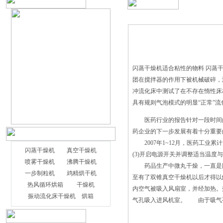
闪蒸干燥机适合粘性的物料 闪蒸
团在搅拌器的作用下被机械破碎
冲流化床中测试了在不存在惰性床材料
具有规则气泡模式的明显“正常
医药行业的报告针对一段时间的
药企业的下一步发展有着十分重要
2007年1~12月，医药工业累计
闪蒸干燥机
真空干燥机
(3)开启电源开关并调整适当温度
喷雾干燥机
沸腾干燥机
药品生产中微丸干燥，一直是困
一步制粒机
鸡精烘干机
至有了双锥真空干燥机以后才得以
热风循环烘箱
干燥机
内空气被吸入风扇室，并经加热。
振动流化床干燥机
烘箱
气孔吸入进风机室。 由于吸气