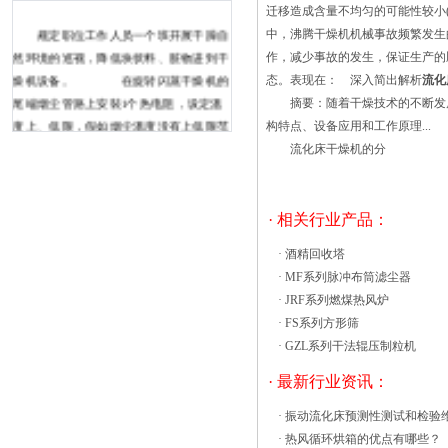
迁移造成含量不均匀的可能性较小
规定职位工作人员一个班开展干躁自
中，沸腾干燥机机械事故频繁发生
然环境的巡视，降低块状料、脏物进到干
作，减少事故的发生，保证生产的
燥机设备。 在旋转闪蒸干燥机的
态。表现在： 深入简出解析
流化
尾端烟尘管路上安裝1个热电阻，设定溫
摘要：随着干燥技术的不断发展
度上、低限，假如烟尘溫度没有上低限范
构特点、设备应用和工作原理...
围之内时，采用光控报警(种类:报警器)，
流化床干燥机的分
提示职位工作人员妥善处理。干燥机设备
根据加温使原材料中的湿分（通常指水份
或其他可挥发物液體成份）气化逸出，以
· 相关行业产品：
得到要求湿含热风循环烘箱的故障解决办
·
酒精回收塔
法1.常常与生产商联络。污泥脱水设备有
·
MF系列脉冲布筒滤尘器
问题可咨询售后人员，对可能原因进行剖
·
JRF系列燃煤热风炉
析，咨询修理方案。2.假如电路板体系的
·
FS系列方形筛
问题，可以用新污泥脱水设备的配件替换
·
GZL系列干法辊压制粒机
损害的配件，这是一种有用的处理办法。
可是这种办法不适用于以下的状况：部件
· 最新行业资讯：
低;在取下时新部件已损坏;从头装上原部
·
振动流化床预测性测试和检验
件要冒损坏的危险，定时替换的部件。3.
·
热风循环烘箱的优点有哪些？
每个月定时对滚动配件加油养护，以保证