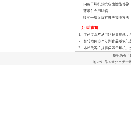
·
闪蒸干燥机的抗腐蚀性能优异
污泥脱水设备正常运用。4.假如污泥脱水
·
薏米仁专用烘箱
设备呈常州沸腾干燥机报价一般都是从5
·
喷雾干燥设备有哪些节能方法
万起。大家在选购沸腾干燥机的时候，千
万不要只图便宜，因为贵的东西有它贵的
· 郑重声明：
道理。便宜的沸腾干燥机的维修频率高，
1、本站文章均从网络搜集转载，
寿命周期费用也高，其成本远远比贵的沸
2、如转载内容牵涉到作品版权问
腾干燥机要高很多，还严重影响到生产
3、本站为客户提供
闪蒸干燥机
、
率。 维修频率指标是沸腾干燥机
版权所有：
可靠性的一个衡量指标，维修频率越低，
地址:江苏省常州市天宁区郑陆镇
沸腾干燥机可靠性越高。维修频率主要通
过平均维修间隔时间和平均更换间隔时间
来决定。 (1)平均维修间隔时间：
是对沸腾作为一种流化床，振动流化床的
机械振动提高了流化过程的性能。自从振
动流化床被发现以来，其振动特性证明在
处理细颗粒方面更有效，而细颗粒似乎很
难用普通流化床实现。尽管有许多出版物
及其在工业应用中的普及，但关于振动动
力学和性质的知识非常有限。需要进一步