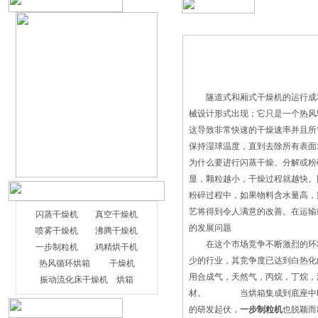
隧道式和厢式干燥机的运行成本
械设计形式出现；它只是一个热风
这导致非常快速的干燥速率并且所
保持湿球温度，直到去除所有表面
为什么要进行闪蒸干燥、分解或
显，颗粒越小，干燥过程就越快。
粉碎过程中，如果物料含水量高，
艺将得到令人满意的改善。在运输
闪蒸干燥机
真空干燥机
的发展问题
喷雾干燥机
沸腾干燥机
在这个市场竞争不断激烈的环境
一步制粒机
鸡精烘干机
少的行业，其竞争度已达到白热
热风循环烘箱
干燥机
用合成气，天然气，丙烷，丁烷，
振动流化床干燥机
烘箱
材。 当烘箱集成到底座中时，
的研发起伏，
一步制粒机
也脱颖而