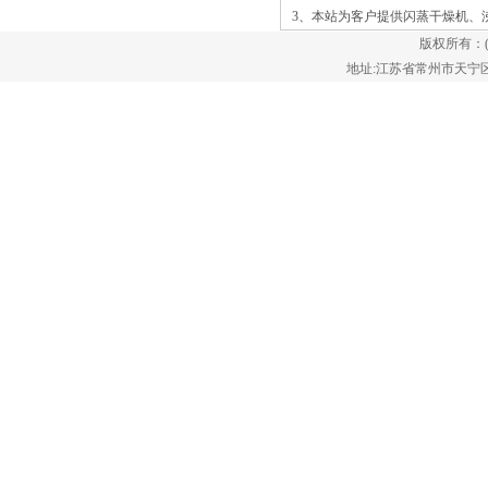
提高燃油经济性。风力发电机叶片和航空
3、本站为客户提供
闪蒸干燥机
、
航天业的发展为玻璃纤维的使用创造了独
版权所有：
特的机会。更多的传统行业，如建筑和建
地址:江苏省常州市天宁区郑陆镇
筑行业，已经使用玻璃纤维来完成从墙壁
到门窗的隔热，到定制的部件到施工中使
用的工具。这是合理的，随着这些行业经
历增长，玻璃纤维市场正在迅res uniform
mixing of wet cake and hot air giving
consistent and homogeneous powder
quality.Available Capacity Different capacities
are available. It varies from 500 kg/hr. to 10
tons/hr. dried starch