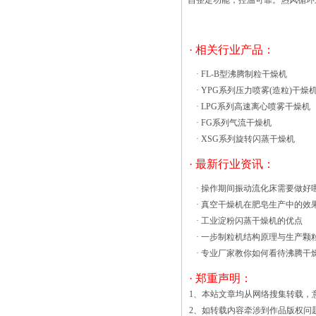
自整定功能，控温可靠。热风循环
业专用烘箱 电镀行业专用烘箱 印刷行业
专用烘箱 眼镜行业专用烘箱 制药行业专
用烘箱 纺织印染行业专用烘箱 机械行业
· 相关行业产品：
专用烘箱 合成纤维行业专用烘箱 木材行
·
FL-B型沸腾制粒干燥机
高效沸腾干燥机在日常生产过程中，开动
·
YPG系列压力喷雾(造粒)干燥
设备前应进行必要的准备工作。首先检查
·
LPG系列高速离心喷雾干燥机
各个装置的轴承和密封部分连接处有无松
·
FG系列气流干燥机
动，各个机械部件的润滑油状况以及各个
·
XSG系列旋转闪蒸干燥机
水、风、浆管阀口等是否处于所需位置。
然后接通电源检沸腾干燥机查电压和仪表
· 最新行业资讯：
是否正常，最后检查料浆搅拌桶内料浆的
·
操作期间振动流化床需要做好
量以及浓度等情况，若出现问题应及时排
·
真空干燥机在肥皂生产中的效
除。 随后依次开启送风机、抽风机，
·
工业淀粉闪蒸干燥机的优点
接着打开加热开关开始升温。当出料口温
·
一步制粒机结构原理与生产颗
度达到设定温度时（一玻璃纤维是轻质
·
专业厂家教你如何看待沸腾干
的，坚固的，几乎可以形成任何形状，并
且是一种很好的绝缘体，这就是为什么它
· 郑重声明：
被用于许多不同的应用。玻璃纤维复合材
1、本站文章均从网络搜集转载，
料正被用于汽车行业，以降低汽车重量并
2、如转载内容牵涉到作品版权问