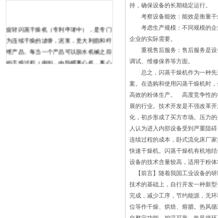
持，确保设备的长期稳定运行。
考察设备能效：能效是衡量干燥
旋转闪蒸干燥机（专利申请中），是专门
考虑生产规模：不同规模的企业
为连续干燥的滤饼，泥浆，意大利面和纤
企业的实际需要。
维产品。每当一个产品可以脱水机械之前
重视售后服务：售后服务是设备
的干燥过程（例如，由卧螺离心机，离心
调试、维修保养等方面。
机，过滤器压力或类似的），大幅度减少
总之，闪蒸干燥机作为一种先进
机操作的实现。 不同于其他同级机种
案。在选购和使用闪蒸干燥机时，
在市场上，不仅为无机化学品旋风闪蒸干
高效的粉体生产。 高度竞争性的
燥机是理想的。更多困难的产品，如植物
展的行业。技术开发是不强改革开
为基础的和肉类蛋白干燥成功在旋转闪蒸
化，初步形成了买方市场。压力
干燥机。经验表明，显着的节能效果时使
人认为进入内部设备受到严重阻
用旋转闪蒸干燥机。干燥的产品的瞬间闪
连续过程的成本，卧式流化床厂家
过，烘箱根据性能可分为可编程烘烤箱、
快速干燥机。闪蒸干燥机有机地结
精密烘箱充氮烘箱、真空烘箱、防爆烘
设备的技术含量较高，适用于粉体
箱、电热鼓风热风循环烘箱，热风循环烘
【前言】随着我国工业设备的研
箱等。方泛适用于各行各业需要烘干加热
技术的基础上，自行开发一种新型
的元器件。 烘箱按行业来分可分为：
完成，减少工序，节约能源，无环
电子行业专用烘箱 仪器仪表行业专用烘
位等作干燥、烘焙、熔腊。热风循
箱 塑料及橡胶行业专用烘箱 电工器材行