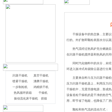
干燥设备中的热交换，主要以气
行的。外扩散即颗粒表面水分以蒸
热气流经过热风炉充分燃烧后，
在闪蒸干燥机搅拌器和热风的共同
同时汽化物料中的水分，未经充
环进入脉冲式布袋除尘器进行分离
闪蒸干燥机
真空干燥机
主要来自料斗压力
闪蒸干燥机
喷雾干燥机
沸腾干燥机
压力闪蒸干燥机器上，利用压力闪
一步制粒机
鸡精烘干机
干燥机中，无需另接电源，形成热
热风循环烘箱
干燥机
我们将旋转闪蒸干燥机的干燥工艺分为干
设备造粒干燥机的是干净的热空气
振动流化床干燥机
烘箱
燥能力、水分蒸发量以及空气消耗量这三
用，即节省了电能，也降低了厂房
个方面，下面我们就上上述的三个方面对
颗粒和热气流的流动方式：
其干燥工艺进行计算。 (1)干燥能