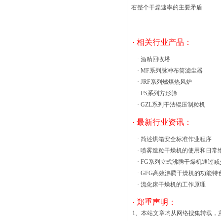
水平不低于原涂层的质量水平。 l振动流
右整个干燥速率的主要矛盾
化床干燥机是热，阴凉，干燥，或滋润你
的散料的^佳方式。通过使控制过程的空
气向上穿过振动流化床干燥机的料床中，
· 相关行业产品：
材料渗滤像轻轻沸腾流体。固体粒子接受
·
酒精回收塔
强化相互混合，作为加工空气包围各颗
·
MF系列脉冲布筒滤尘器
粒，允许直接加热和/或水分传递的空气
·
JRF系列燃煤热风炉
和颗粒之间。它是空气与物料颗粒之间的
·
FS系列方形筛
亲密接触，这使得流化床中^高效的对流
·
GZL系列干法辊压制粒机
热湿传递过程。通用运动学振动流化床干
燥机是无与伦比的批量处理性能。是常州
· 最新行业资讯：
多年从事振动流化床的知名振动流化床厂
·
简述烘箱安全标准作业程序
根据粉体设备塑料加工，改善流通性，降
·
喷雾造粒干燥机的使用和日常
低烟尘飞舞，根据粉体设备塑料加工改善
·
FG系列立式沸腾干燥机通过减
其融解特性。 断料时，烟尘溫度
·
GFG高效沸腾干燥机的功能特
大幅度升高，热电阻报警，将报警数据信
·
流化床干燥机的工作原理
号传至闪蒸干燥机的操作间，提示实际操
作工作人员妥善处理断料，减少断料時
· 郑重声明：
间，防止扬料板烧毁安全事故的产生。干
1、本站文章均从网络搜集转载，
燥机设备根据加温使原材料中的湿分（通