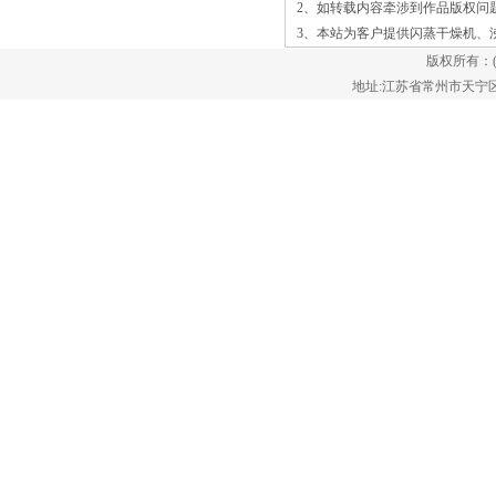
2、如转载内容牵涉到作品版权问
常指水份或其他可挥发物液体成份）气化
3、本站为客户提供
闪蒸干燥机
、
逸出，以得到要求湿含水量的液体原材
版权所有：
料。
地址:江苏省常州市天宁区郑陆镇