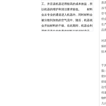
工。并且该机器还用较高的成本效益，所
质
以机器的维护和清洁要求较低。 材料
冻
会从专业的通道进入机器内，同时材料会
空
被分散到加热的空气流中。随后，机器就
些
会开始材料的干燥。在此期间，机器会利
生
用气流产生的热量使材料在输送时变干。
品
其次什么是隧道式烘箱？ 隧道式烘箱是
随
在吸收了国外先进干燥灭菌技术基础上自
对
行开发的干燥灭菌机，它通过隧道传递物
燥
料，充分利用了有效的干燥间空，适于多
技
种形状物料干燥。整机分为数个温湿底
段，物料在通过整个干燥区间干燥介质水
于
平，上下交互变换，现在有热风循环式和
脂
远红外式。隧道式烘箱的工作原理： 在
密
计算机系统的监控下，瓶子随输送带的输
烘
送依次进入隧道灭菌烘箱的预热区、高温
边
灭菌区、和低温冷却区。输送带速度无级
传
的沸腾干燥机的特点1.干燥面积大，干燥
物
介质渗透性好，干燥产品水分均匀，效率
几
高。2.提高流动性，减少粉尘飞扬。3.通