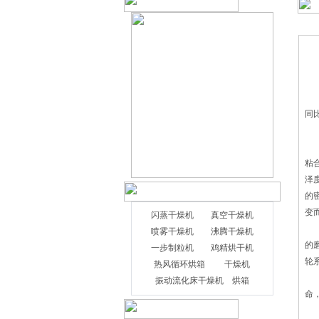
日
同
众
大
粘
泽
的
变
闪蒸干燥机
真空干燥机
平
喷雾干燥机
沸腾干燥机
的
一步制粒机
鸡精烘干机
轮
热风循环烘箱
干燥机
该
振动流化床干燥机
烘箱
命
采