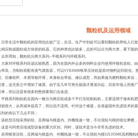
颗粒机及运用领域
常生活中颗粒机的应用也比较广泛，生活。生产中到处可以看到颗粒机带给人们发
比例压制成圆柱或方块状的机器。它的种类也比较多，总的可以分为两大类，看下面的
所周知，颗粒机分两大系列--平模系列与环模系列。
家对环模系列应该比较熟悉，因为在国内外众多的饲料企业均使用环模机造粒。由
合率高，另制粒前配有蒸气调质器，可以SYKH680牧草压块机提前对物料起到软化
度。但像秸秆、木屑等粗纤维，本身粘合率低、难以成型，而如果做为燃料颗粒来说，
密度，这无形之中增加了难度。由于近几年可再生能源才逐渐兴起，目前市场上所推广
而来，所以还是有很多的憋病要我们去改进。
模系列制粒机在国内一般分为两压轮或多个平行压轮制粒机，主要适用于做有机肥
磨损很大，从而成本提高了，所以也不适用。针对这个难题，在借鉴国外先进技术的基
系列的有以下几点不同：
机型压辊采用斜轮。且两端与模盘内、外圈线速一致，不出现轮与模的错位摩擦，
，这是与同类压缩成型设备的重大区别。同时，该技术是当今非常先进的技术。
用锥形压轮，且两端与模盘内、外圈线速一致，不出现轮与模SZLH508E高档颗