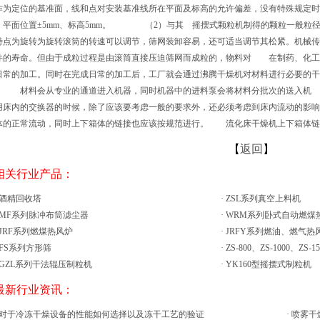
作为定位的基准面，线和点对安装基准线所在平面及标高的允许偏差，没有特殊规
，平面位置±5mm、标高5mm。 （2）与其 摇摆式颗粒机制得的颗粒一般粒
特点为旋转为旋转滚筒的转速可以调节，筛网装卸容易，还可适当调节其松紧。机械传
件的寿命。但由于成粒过程是由滚筒直接压迫筛网而成粒的，物料对 在制药、化工
日常的加工。同时在完成日常的加工后，工厂就会通过沸腾干燥机对材料进行必要的干
。 材料会从专业的通道进入机器，同时机器中的进料泵会将材料分批次的送入机
用床内的交换器的时候，除了应该要考虑一般的要求外，还必须考虑到床内流动的影响
体的正常流动，同时上下箱体的链接也应该按规范进行。 流化床干燥机上下箱体链
【
返回
】
 相关行业产品：
酒精回收塔
·
ZSL系列真空上料机
MF系列脉冲布筒滤尘器
·
WRM系列卧式自动燃煤
JRF系列燃煤热风炉
·
JRFY系列燃油、燃气热
FS系列方形筛
·
ZS-800、ZS-1000、ZS-
GZL系列干法辊压制粒机
·
YK160型摇摆式制粒机
 最新行业资讯：
对于冷冻干燥设备的性能如何选择以及冻干工艺的验证
·
喷雾干