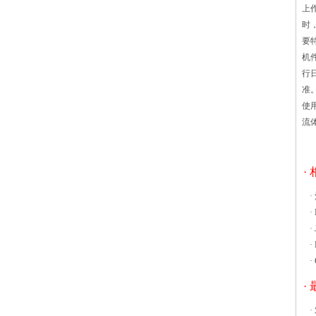
上
提升了烘干效率。同时热风循环烘箱具有
时
自动温度控制功能，可以确保生姜烘干后
要
的质量。????热风循环烘箱是沸腾干燥机
机
已越来越普遍的使用，同样的沸腾干燥机
行
的使用安全问题也越来越得到关注。沸腾
准
干燥机的工作基础就是一个粉体沸腾的过
使
程，会有许多超细粉体运动，在此过程中
流
悬浮颗粒会与空气中氧气进行充分接触，
会产生高温高压等化学反应，这样沸腾干
燥机工作环境或者过程中就会产生许多粉
·
体安全问题，所以我们对粉体安全问题预
防是很有必要的。 在对沸腾干燥
·
机中的粉体安全问题，小编在此提出几点
·
预防注意要素： 1.在沸脱水工艺
·
和干燥在一个振动流化床干燥机是分离的
·
升级开发中国氧化铁的水分和灰分的条款
·
在电厂的有效利用。操作参数的影响（流
·
化气速、振动强度、床层高度、干燥温
度）和氧化铁的性质（粒度、水分含量）
·