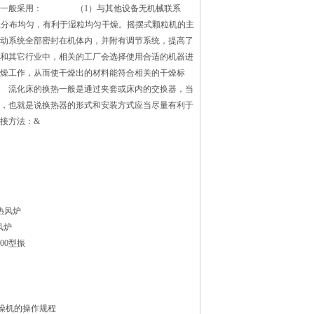
定时一般采用： （1）与其他设备无机械联系
径分布均匀，有利于湿粒均匀干燥。摇摆式颗粒机的主
动系统全部密封在机体内，并附有调节系统，提高了
和其它行业中，相关的工厂会选择使用合适的机器进
燥工作，从而使干燥出的材料能符合相关的干燥标
 流化床的换热一般是通过夹套或床内的交换器，当
，也就是说换热器的形式和安装方式应当尽量有利于
接方法：&
热风炉
风炉
1500型振
燥机的操作规程