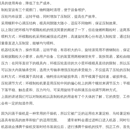
模具的使用寿命，降低了生产成本。
粒室设有三个观察门，物料随时清理，便于设备维护。
轮均布设置，运转平稳，同时增加了压制区，提高生产效率。
用螺秆中心调压结构，模具间隙随大随小，适应不同物料，保证压制效果。
上我们把环模与平模颗粒机的情况简要的阐述了一下，但在做燃料颗粒时，这两系
料方式：环模颗粒机采用机械强迫式进料，高速旋转离心分布进入制粒室，通过刮
重量垂直进入压制室，能够均匀喂料。
器结实有力，操作简易，运转平稳，有容积大的斗。旋转滚筒用不锈钢制出，保证
，应根据颗粒大小要求，由用户自备，它的装置用两根钢管夹牢，装拆简易，紧松由细
力：在同等直径下的模具内，环模压轮直径的大小受环模模具直径的限制，所以压
，可以加大内装轴承空间，选用大号轴承增强压轮的承受能力，不仅提高了压轮的压制
料方式：环模属于高转速，物料排出时破损率高；而平模属于低转速，破损率低。
轮调节方式：环模制粒机要是用压轮中间的偏心轮上的两个螺丝来调节压力；平模制
，下落平稳、触击柔和、压力均匀。可采用旋转手动和液压自动调节两种方式。
面的讲述我们可以对制粒机以及制粒机的用途有了个大体的了解，它的类型、工作
上会有一定的知道作用。
为闪蒸干燥机是一种常用的干燥机，所以它被广泛的运用在木薯淀粉、马铃薯淀粉
机器具有较高的效率和较广的适用范围。 通常材料会通过进料口进入机器，同时引
，机器就会沸腾干燥机安装时经吊装就位后，进行沸腾干燥机的找平、找正工作。