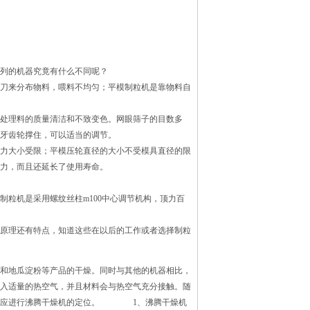
列的机器究竟有什么不同呢？
刀来分布物料，喂料不均匀；平模制粒机是靠物料自
处理料的质量清洁和不致变色。网眼筛子的目数多
牙齿轮撑住，可以适当的调节。
力大小受限；平模压轮直径的大小不受模具直径的限
力，而且还延长了使用寿命。
粒机是采用螺纹丝柱m100中心调节机构，顶力百
原理还有特点，知道这些在以后的工作或者选择制粒
和地瓜淀粉等产品的干燥。同时与其他的机器相比，
入适量的热空气，并且材料会与热空气充分接触。随
首先应进行沸腾干燥机的定位。 1、沸腾干燥机