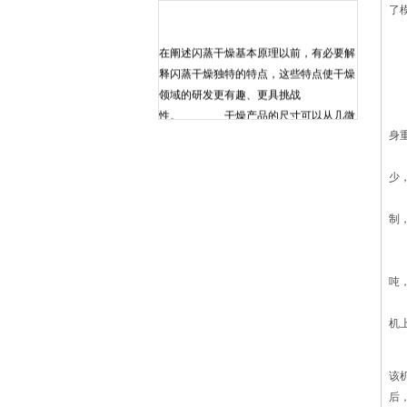
了
制
在阐述闪蒸干燥基本原理以前，有必要解
压
释闪蒸干燥独特的特点，这些特点使干燥
采
领域的研发更有趣、更具挑战
以
性。 干燥产品的尺寸可以从几微
喂
米到数十厘米(厚度或深度);产品的空隙率
身
可以从0 到99. 9%;干燥时间可以从0.
机
25s(纸绢干燥)到 5 个月(某些硬木种类);生
少
产能力可以从0.10kg/h到100t/h;生产速度
压
可以从0(静态)到2 000m/s(纸绢);干燥温度
制
从低于三相点到高于液体的沸生姜大家都
出
很熟悉，一般采用鲜生姜对菜品进行调味
压
去腥。而现在，烘干生姜蒸逐渐走进人们
吨
的生活，大量烘干生姜被应用于姜茶、调
上
味包的生产中。生姜的烘干少不了现代化
机
烘干设备。我们推荐使用专业的热风循环
因
烘箱来对生姜进行烘干脱水处理，这样即
该
能够保证烘干中生姜表面均匀的温度，达
后
到均匀加热的效果，使颜色均匀，又大大