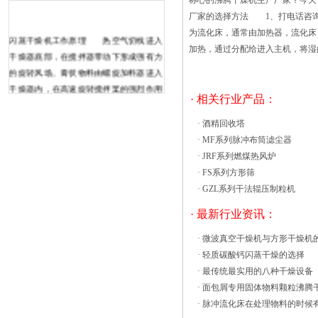
称心的沸腾干燥机生产厂家？今
厂家的选择方法 1、打电话咨询
为流化床，通常由加热器，流化床
闪蒸干燥机工作原理 热空气切线进入
加热，通过分配给进入主机，将湿
干燥器底部，在搅拌器带动下形成强有力
的旋转风场。膏状物料由螺旋加料器进入
干燥器内，在高速旋转搅拌桨的强烈作用
· 相关行业产品：
下，物料受撞击、磨擦及剪切力的作用下
得到分散，块状物料迅速粉碎，与热空气
·
酒精回收塔
充分接触、受热、干燥。脱水后的干物料
·
MF系列脉冲布筒滤尘器
随热气流上升，分级环将大颗粒截留，小
·
JRF系列燃煤热风炉
颗粒从环中心排出干燥器外，由旋风分离
·
FS系列方形筛
器和除尘器回收，未干透或大块物料受离
·
GZL系列干法辊压制粒机
心力作用甩向器壁，重新落到底部被粉碎
· 最新行业资讯：
干燥 CT系列的热风循环烘箱配用低
噪音轴流风机和自动温度控制系统，循环
·
微波真空干燥机与方形干燥机
系统全封闭，使干燥室的热效率从传统的
·
轻质碳酸钙闪蒸干燥的选择
3-7%当前35-45%的大热效率高达
·
最传统最实用的八种干燥设备
50%。 在我国，CT系列热风循环
·
面包屑专用固体物料颗粒沸腾
烘箱的设计成功，生产的热风循环烘箱达
·
脉冲流化床在处理物料的时候
到国际，同时，为了节约能源，提高企业