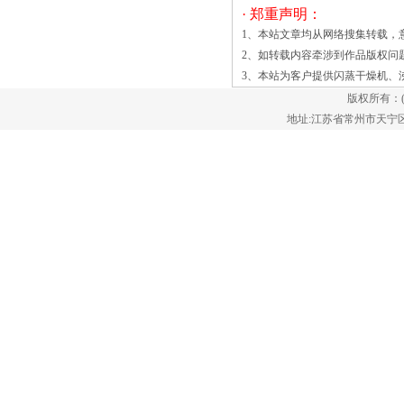
· 郑重声明：
经济效益，1990国家医药管理局发布了行
1、本站文章均从网络搜集转载，
业标准，统一型号为RXH。 &ems沸腾
2、如转载内容牵涉到作品版权问
床干燥机可用沸腾干燥机，又称流化床，
3、本站为客户提供
闪蒸干燥机
、
经过30多年的使用、改进，它是由空气过
版权所有：
滤器、沸腾床主机、旋风分离器、布袋除
地址:江苏省常州市天宁区郑陆镇
尘器、高压离心通风机、操作台组成。由
于干燥物料的性质不同，配套除尘设备
时，可按需要而进行，可同时选择旋风分
离器、布袋除尘器，也可选择其中的一
种。一般来讲，比重较大的物料只需选择
旋风分离器。比重较轻的物料需配套布袋
除尘器。 l 1.清洁包括定期和每日清
洁。定期清洗时，应定期打开观察窗和积
料出口，清除滞留在流化床板上的物料和
落入箱内的物料。如果流化床网板堵塞，
应进行处理。水洗时，洗后应将设备及时
烘干除掉水分，以免设备锈蚀并影响下次
的物料处理效果。 2.通常作为口服固
体制剂车间，洗衣机、制粒机、清洗站等