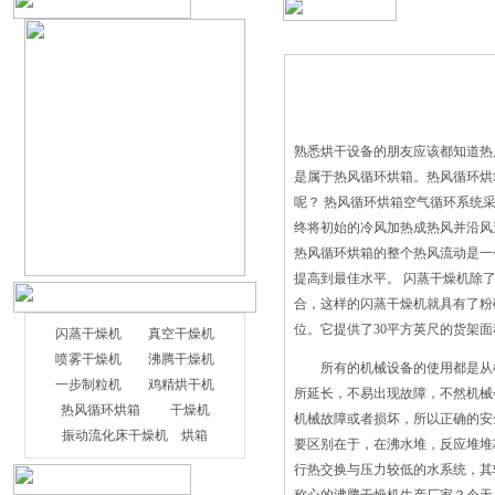
熟悉烘干设备的朋友应该都知道热
是属于热风循环烘箱。热风循环烘
呢？ 热风循环烘箱空气循环系统
终将初始的冷风加热成热风并沿风
热风循环烘箱的整个热风流动是一
提高到最佳水平。 闪蒸干燥机除
合，这样的闪蒸干燥机就具有了
位。它提供了30平方英尺的货架面
闪蒸干燥机
真空干燥机
喷雾干燥机
沸腾干燥机
所有的机械设备的使用都是从机
一步制粒机
鸡精烘干机
所延长，不易出现故障，不然机械
热风循环烘箱
干燥机
机械故障或者损坏，所以正确的安
振动流化床干燥机
烘箱
要区别在于，在沸水堆，反应堆堆
行热交换与压力较低的水系统，