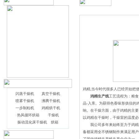
鸡精,当今时代很多人已经开始把
闪蒸干燥机
真空干燥机
鸡精生产线
工艺流程为：粮食
喷雾干燥机
沸腾干燥机
品-入库。为获得色香味形俱佳的
一步制粒机
鸡精烘干机
响。在干燥方面，由于鸡精的主要
热风循环烘箱
干燥机
以鸡精在干燥时，干燥室的温度必须
振动流化床干燥机
烘箱
我公司多年来始终至力于
鸡精
备都采用全不锈钢制作来满足用户