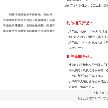
了国内鸡精生产线生产企业之一，
线的产量有100kg/h、200kg/h、30
闪蒸干燥设备的干躁更快、高效率、
干躁周期时间大大缩短，耗能降低；闪蒸
· 其他相关产品：
干燥机的重量轻，安裝检修简易；闪蒸干
燥机暖空气由通道管以断线方位进到烘干
·
鸡精生产设备—CH系列槽形混
室底端的环隙，并螺旋形升高，原材料由
·
xzL300A旋转式制粒机(现货供应
加料机定量分析报名参加塔内，并与暖空
·
鸡精生产—ZLG振动流化床干
气开展充足热交换器，很大较湿的原材料
·
鸡精生产线
在搅拌器实际效果下被机械设备粉碎，湿
· 相关新闻资讯：
含水量较低及颗粒物度较小的原材料随旋
转气旋一同升高，运输至分离器开展气固
·
沸腾制粒干燥机应用于哪些方
分离，工艺品搜集包裝热风循环烘箱的热
·
高效沸腾干燥机维修保养有什
源选择能直接影响物料的干湿程度 热风
·
生产能力大闪蒸干燥机推荐
循环烘箱的烘干能力与物料的干湿程度有
·
热风循环烘箱处置需控制污染
关，与热源的选择有关，同时与物料在热
·
热风循环烘箱的特点
风循环烘箱内的受热面积也有关。高湿的
版权所有：
物料，如果烘干不充分，烘干出来的物料
地址:江苏省常州市天宁区郑陆镇
就会略带潮湿，而针对不同物料来选择热
源，也是很关键的，受热面积不够，受热