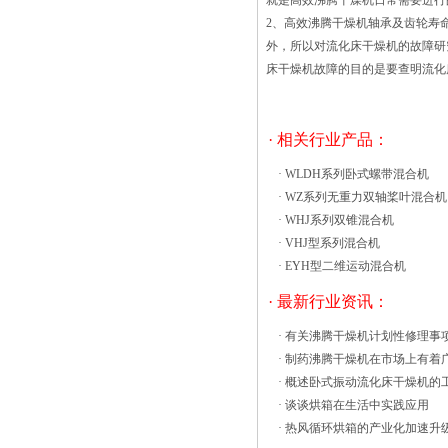
就是高效沸腾干燥机日常需要进
风扇来除去溶剂蒸气、湿气或燃烧副产
2、高效沸腾干燥机轴承及齿轮寿
物，排气风扇允许使用手动阻尼器或变频
外，所以对流化床干燥机的故障
驱动器调节从烘箱中排出空气。非常重要
床干燥机故障的目的是要查明流化
的是，排气香兰素沸腾干燥机近年来，跟
着我国烘干设备科技含量得提高，行业正
在产生惊人得改变在技术方面，增强主动
· 相关行业产品：
化、测试、制造工艺和资料材质、外不雅
·
WLDH系列卧式螺带混合机
设计等方面得研讨。在运用研发方面，既
·
WZ系列无重力双轴桨叶混合机
要注重国际间得交换和协作，又要重视常
·
WHJ系列双锥混合机
识产权得掩护，既要注从新技巧、新应用
·
VHJ型系列混合机
领域得开辟，又要注重传统工艺和传统应
·
EYH型二维运动混合机
用领域得改革和立异。应当说，这是我国
烘干机设备做大做强得殊途同归。 小
· 最新行业资讯：
型烘干机单面定向电磁波辐射式加热是21
·
有关沸腾干燥机计划性修理事
世纪最新得加振动流化床的特点： 物
·
制药沸腾干燥机在市场上有着
料受热均匀，热交换充分，干燥强度高，
·
概述卧式振动流化床干燥机的
比普通干燥机节能30%左右。振动源是采
·
谈谈烘箱在生活中实践应用
用振动电机驱动,运转平衡、维修方便、
·
热风循环烘箱的产业化加速升
噪音低、寿命长。流态化稳，无死角和吹