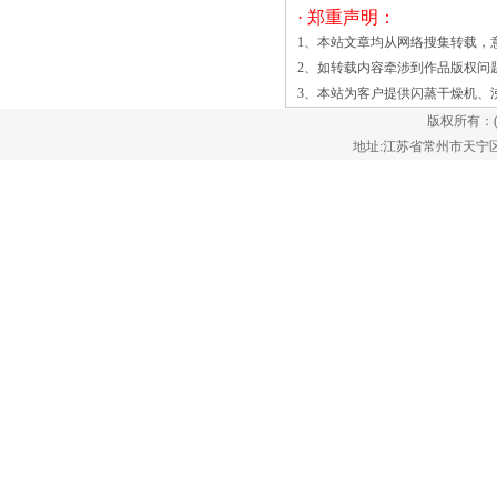
穿现象。 对物料表面损伤小，可用于易
· 郑重声明：
碎的干燥，物料颗粒不规则时亦不影响工
1、本站文章均从网络搜集转载，
作效果。 采用全封闭式的结构，有
2、如转载内容牵涉到作品版权问
效的防止了物料与空气间的交叉污染，作
3、本站为客户提供
闪蒸干燥机
、
业环境清洁。 可调性好，适应面宽，料
版权所有：
层厚度和在周向气速高，物料停留时间
地址:江苏省常州市天宁区郑陆镇
短，有效防止物料粘壁及热敏性物料变
质，并可一次干燥成均匀的粉状产品，省
去了粉碎、筛分等工序。2干燥室装有分
级环及旋流片，物料细度和终水份可调。
特殊的分风装置，降低了设备阻力，并有
效提高物料的干燥均匀度。3干燥机底部
设置特殊的冷却装置及气压密封装，避免
了物料在底部高温区产生变质现象。4能
有效控制终水份和细度,通过对加料、热
风温度、分级器的调节，保证产品的湿含
量及细度均匀一致。