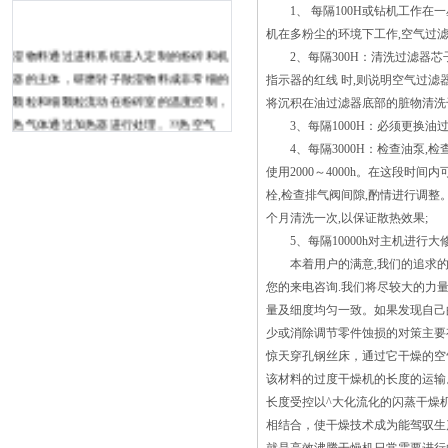
1、 每隔100H或钻机工作在
机在多粉尘的环境下工作,空气过
湿物料通过进料系统进入定制的粉碎和机
2、每隔300H：清洗过滤器芯
器的主体，研磨转子散湿物料成非常细的
指示器的红线 时,则说明空气过滤
颗粒和细颗粒流动在粉碎室的温度控制，
将沉积在油过滤器底部的脏物清洗
热气体通过加热器进行处理。??热空气
3、每隔1000H：必须更换油
（或惰性气体）可以被加热到650C°，湿
4、每隔3000H：检查油泵,检
产品分散，降低了干燥机的底部截面尺
使用2000～4000h。在这段时
寸。该系统在排气扇和产品的表面面积的
栓,检查排气阀间隙,酌情进行调整
负压下大大增加，水（或其它溶剂）蒸发
个月清洗一次,以保证散热效果;
的瞬间。药用辅料闪蒸干燥机的干燥的细
5、每隔10000h对主机进行大
颗粒与气体流到分离器将颗粒大小的干燥
本着用户的满意,我们的追求的经
器顶部输送。然后，颗粒通过分类器在设
您的来电咨询.我们将尽较大的力量
定 汽车配件专用烘箱用的是框架式结
量及细度均匀一致。如果发现自己
构，非常有助于工作，但其工业炉是非常
少或消除调节零件蚀损的对策主
重要的部件，而且整体的消耗也是非常大
惊天穿孔钢丝床，通过它干燥的空
的，为此我们需要通过一些方法来降低，
该材料的过度干燥机的长度的运输
这样对于整体的成本的减少非常有
长度受控以^大化流化的闪蒸干燥
益。 1、热风循环烘箱厂家介绍在汽
相结合，使干燥技术成为能驾驭
车配件专用烘箱工业炉中，需要一个排气