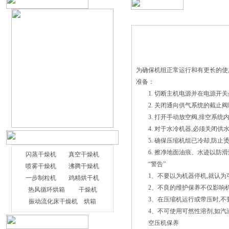
为确保机组正常运行和有更长的使
准备：
1. 切断主机电源并在电源开关
2. 关闭通向供气系统的截止阀
3. 打开手动放空阀,排空系统
4. 对于水冷机器,必须关闭供水
5. 确保压缩机组已冷却,防止
6. 擦净地面油痕、水迹以防滑
闪蒸干燥机
真空干燥机
“警告”
喷雾干燥机
沸腾干燥机
1、不要以为机器停机,就认为可
一步制粒机
鸡精烘干机
2、不良的维护保养不仅影响机
热风循环烘箱
干燥机
3、在压缩机运行或带压时,不
振动流化床干燥机
烘箱
4、不可使用可然性溶剂,如汽
空压机保养