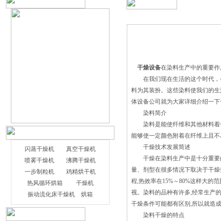
干燥设备
在染料生产中的重要作
在我们现在生活的这个时代，各
料为其装扮。这些染料使我们的生
体设备公司就为大家详细介绍一下
染料简介
染料是能使纤维和其他材料着色
能够使一定颜色附着在纤维上且不易脱
干燥技术发展简述
闪蒸干燥机
真空干燥机
干燥在染料生产中是十分重要的单
喷雾干燥机
沸腾干燥机
量、剂型在很多情况下取决于干燥
一步制粒机
鸡精烘干机
程,热效率在15%～80%这样大
应用•马铃薯淀粉干燥•玉米淀粉干燥•A-淀
热风循环烘箱
干燥机
视。染料的品种有许多,经常生产的
粉干燥•B-淀粉干燥概述闪蒸干燥机是一
振动流化床干燥机
烘箱
干燥条件可能都有区别,所以就造
种连续干燥装置，用于干燥湿饼各种崩解
染料干燥的特点
成细粉和湿滤饼用热空气干燥，以形成粉