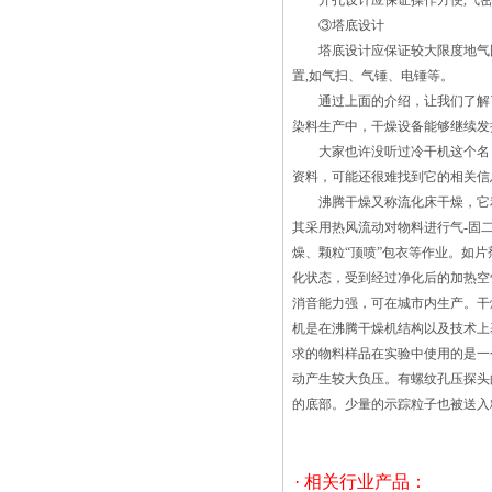
开孔设计应保证操作方便,气密性
疲劳腐蚀的现象。腐蚀不仅能够影响到沸
③塔底设计
腾干燥机的性能，减少沸腾干燥机的使用
塔底设计应保证较大限度地气固分
寿命；更会导致沸腾干燥机出现严重的
置,如气扫、气锤、电锤等。
跑、冒、滴、漏现象，污染工人的工作环
通过上面的介绍，让我们了解了
境，损害工人的身体健康。香兰素沸腾干
染料生产中，干燥设备能够继续发
燥机腐蚀是因为物质之间发生化学反应或
大家也许没听过冷干机这个名，
者是电化学反应导致的，也就是化学腐蚀
资料，可能还很难找到它的相关
和电化学腐蚀。??沸腾干燥机化学腐蚀过
沸腾干燥又称流化床干燥，它利
程振动流化床干燥机是一种强化的有特殊
其采用热风流动对物料进行气-固
用途的干燥装置，由于振动流化床具有易
燥、颗粒“顶喷”包衣等作业。
操作、易维修、高效节能、生产能力强等
化状态，受到经过净化后的加热空
特点，所以振动流化床干燥机尤其在制糖
消音能力强，可在城市内生产。干
和制盐业得到了广泛应用，成为取代进口
机是在沸腾干燥机结构以及技术上
干燥机的替代产品。 振动流化床
求的物料样品在实验中使用的是一个
在使用时是需要掌握和多知识点的，首先
动产生较大负压。有螺纹孔压探头
我们要考虑的就是其产品的工作精度，但
的底部。少量的示踪粒子也被送入
如果你选择在振动流化床本来就有问题的
话，再严格的操作也是没有用的，所以说
我们必须要从根源抓起，努力做好每一
· 相关行业产品：
步。 n this configuration of flash dryers,