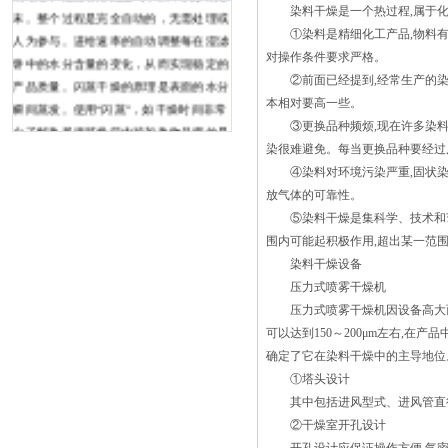
染料干燥是一个热过程,属于化工
末。整个过程是完全自动的，无需处理或
①染料是精细化工产品,物料有热敏
人为参与。进给速率的自动调整每在湿滤
对操作条件要求严格。
饼中的水分含量的变化，从而实现稳定的
②前面已经提到,经常生产的染料品
产品质量。闪蒸干燥的原理是表面的水分
本相对要高一些。
瞬间蒸发。使用“闪蒸”，如干燥时间非常
③更换品种频烦,现在许多染料厂
少了解热风循环烘箱内被加热物品摆放是
染很难避免。每当更换品种要经过
否过于密集，高温高效过滤器是否堵塞，
④染料对环境污染严重,固状染料
风量调节板是否被改动，排除这些原因
放气体的可靠性。
后，再判断循环风机是否存在故障，造成
⑤染料干燥是集科学、技术和艺术
热风循环空气流通不好，湿热空气不能正
围内可能起积极作用,超出某一范
常排放。其次从故障现象和烘箱的电路原
染料干燥设备
理分析，烘箱能够加热，说明GCD一23A
压力式喷雾干燥机
型智能电脑温控仪输出信号正常，PLC输
压力式喷雾干燥机因设备高大而呈
入输出信号也正常。经过上述故障分析，
可以达到150～200μm左右,
可以断定控制信号和可调节部件均正常，
确定了它在染料干燥中的主导地位
然后从以下几个方面进行检查。 (1)香
①塔头设计
兰素沸腾干燥机一直都处在高温的环境下
其中包括进风型式、进风管直径
工作，而且沸腾干燥机通常都是直接暴露
②干燥室开孔设计
在空气中，所以沸腾干燥机非常容易出现