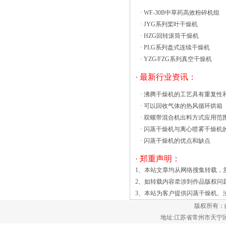
the upper part of the flash tube has more
·
WF-30B中草药高效粉碎机组
cross-sectional area in order to reduce the
·
JYG系列桨叶干燥机
flow velocity. Wider area typically includes an
·
HZG回转滚筒干燥机
internal baffle arrangement.
·
PLG系列盘式连续干燥机
·
YZG/FZG系列真空干燥机
· 最新行业资讯：
·
沸腾干燥机的工艺具有重复性
·
可以回收气体的热风循环烘箱
·
双螺带混合机出料方式应用范
·
闪蒸干燥机与离心喷雾干燥机
·
闪蒸干燥机的优点和缺点
· 郑重声明：
1、本站文章均从网络搜集转载，
2、如转载内容牵涉到作品版权问
3、本站为客户提供
闪蒸干燥机
、
版权所有：
地址:江苏省常州市天宁区郑陆镇