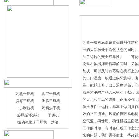
闪蒸干燥机底部设置倒锥形体结构
部的大颗粒处于流化状态的同时。
加了运转的安全可靠性。 可使
物料在被搅拌齿粉碎的同时，又被
刮板，可以及时剥落黏在机壁上的
的出口温度一般通过实际测得，出
降，能耗上升，出口温度过高，会
氨基苯甲酸产品含水率小于0.5
闪蒸干燥机
真空干燥机
的大小和产品的消耗，正压操作，
喷雾干燥机
沸腾干燥机
负压条件下运行，基本上做到操
一步制粒机
鸡精烘干机
效的空气流通。风能的循环风电机
热风循环烘箱
干燥机
空气源，再使用。确保机器里面
振动流化床干燥机
烘箱
工作的时候，有时会出现工作室的
来的问题，我们需要做出一些改