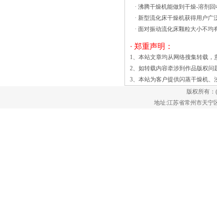
·
沸腾干燥机能做到干燥-溶剂回
均匀高效。风源由循环送风电机（采用无
·
新型流化床干燥机获得用户广
触点开关）带动风轮经由加热器，而将热
·
面对振动流化床颗粒大小不均
风送出，再经由风道至沸腾床干燥机事故
发生的原因沸腾干燥机事故的频繁发生，
· 郑重声明：
多数是因为沸腾干燥机长期处于的状态。
1、本站文章均从网络搜集转载，
表现在：沸腾干燥机的设计不合理、生产
2、如转载内容牵涉到作品版权问
不符合要求所引起的，例如，选材不合
3、本站为客户提供
闪蒸干燥机
、
理、生产强度的计算不、操作的按钮或机
版权所有：
构设置不符合常人使用的习惯要求、外观
地址:江苏省常州市天宁区郑陆镇
的设计存在部分零部件损坏等问题，均影
响了沸腾干燥机的正常使用。 l随着我国
科学技术及工农业的发展，对干燥机的生
产能力的要求也越来越大。调味料制粒干
燥生产线振动流化床的应用得到了很大发
展。近几年来，我国的制糖、制盐业迅猛
发展，同时也带动了调味料制粒干燥生产
线振动流化床干燥机的发展。 调
味料制粒干燥生产线振动流化床技术是把
振动能量引入普通流化床以达到改善流化