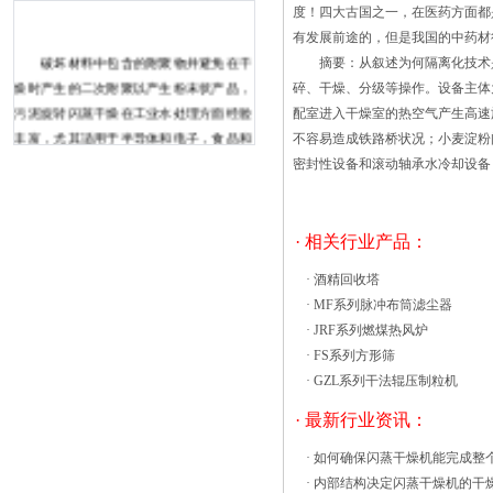
度！四大古国之一，在医药方面都
有发展前途的，但是我国的中药材
破坏材料中包含的附聚物并避免在干
摘要：从叙述为何隔离化技术是
燥时产生的二次附聚以产生粉末状产品，
碎、干燥、分级等操作。设备主体
污泥旋转闪蒸干燥在工业水处理方面经验
配室进入干燥室的热空气产生高
丰富，尤其适用于半导体和电子，食品和
不容易造成铁路桥状况；小麦淀
饮料，制药，化学，油墨和印刷，电镀，
密封性设备和滚动轴承水冷却设备
乳胶和精密等行业。 一般来说，
在污泥脱水的前期，有一个用于污泥预浓
缩的污泥浓缩罐和一个用于储存增稠污泥
· 相关行业产品：
的污泥储罐。82％取决于旋转闪蒸干燥机
·
酒精回收塔
的速度和温度。热风循环烘箱由角钢、不
·
MF系列脉冲布筒滤尘器
锈钢板以及冷钢板构成。保温层则由高密
·
JRF系列燃煤热风炉
度硅酸铝棉填充，高密度硅酸铝棉保证了
·
FS系列方形筛
烘箱的保温性，也确保了使用者的安全
·
GZL系列干法辊压制粒机
性。加热器安装的位置可以是底部、顶部
或两侧。用数据智能仪表来控制温度。中
· 最新行业资讯：
热热风循环烘箱风道设计有两种：水平送
·
如何确保闪蒸干燥机能完成整
风和垂直送风。热风循环烘箱通过空气循
·
内部结构决定闪蒸干燥机的干
环系统采用风机循环送风方 式，风循环