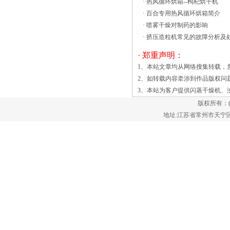
·
热风循环烘箱--枸杞烘干机
宽的盘架式间歇通用枯燥设备，广泛地使
·
百合专用热风循环烘箱简介
用于制药、化工、食物、轻工等工业原料
·
喷雾干燥对制药的影响
或产品的加热固化、枯燥脱水。例沸腾干
·
挤压造粒机常见的故障分析及
燥机使用加热气体，以提升和保持在流化
状态的原料。空气被引入经由送风机的风
· 郑重声明：
箱或气室，并经由多孔板，喷嘴，陶瓷网
1、本站文章均从网络搜集转载，
格或其它分布介质通过固体材料的分配板
2、如转载内容牵涉到作品版权问
被分发。床达到流动和混合流体状性质。
3、本站为客户提供
闪蒸干燥机
、
流化提供了每个物质粒子和气体流产生一
版权所有：
种有-效的传送装置之间的紧密接触。具
地址:江苏省常州市天宁区郑陆镇
有较大粒度变化的产品，或高堆积密度可
以受益振动床。 一种沸腾反应器利
用“在床上的”燃料的燃烧，而不是一个干
燥器，在那里热被提供给床从外部源。这
当固体颗粒物质（通常存在于保持容器
中）的量在适当的条件下放置，使固/液
混合物表现为一种流体形成的流化床。这
通常是通过在颗粒介质引入压力流体来实
现的。这导致随后的介质具有许多属性和
正常流体，如自由流动在重力作用下，或