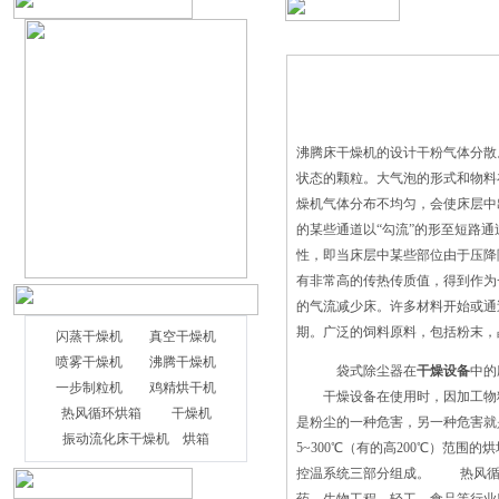
沸腾床干燥机的设计干粉气体分散
状态的颗粒。大气泡的形式和物料
燥机气体分布不均匀，会使床层中
的某些通道以“勾流”的形至短路
性，即当床层中某些部位由于压降
有非常高的传热传质值，得到作为
的气流减少床。许多材料开始或通
期。广泛的饲料原料，包括粉末，晶
闪蒸干燥机
真空干燥机
喷雾干燥机
沸腾干燥机
袋式除尘器在
干燥设备
中的
一步制粒机
鸡精烘干机
干燥设备在使用时，因加工物料
热风循环烘箱
干燥机
是粉尘的一种危害，另一种危害就
振动流化床干燥机
烘箱
5~300℃（有的高200℃）范
控温系统三部分组成。 热风循