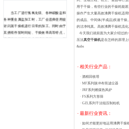
药、生物工程、轻工、食品等行
用于干燥，有些行业的干燥耗能
当工厂进行氢氧化镁、各种碳酸盐和
操作产生大量高效沸腾干燥机适用性
各种重金属盐加工时，工厂会选择使用旋
的成品、中间体(半成品)疾速干
转闪蒸干燥机进行日常的加工。同时由于
的洁净纯真。高效沸腾干燥机流
其拥有停留时间短、干燥效率高等特点，
今天我们就前面为大家介绍过的
被广泛的运用在各个领域的工厂。 材
压法
真空干燥机
是在怎样的原理上
料会从专业的通道进入机器内，同时热空
&nbs
气会以切线的方式从机器的底部进入。并
且材料会与热空气充分接触，而且机器中
的搅拌装置会对材料进行充分的搅拌，以
· 相关行业产品：
达到粉碎材料的效果。随后机器就会开始
·
酒精回收塔
热风循环烘箱特色： 大部分热风在箱内
·
MF系列脉冲布筒滤尘器
循环，热效率高。节约能源。使用强制通
·
JRF系列燃煤热风炉
风作用，箱内设有可调式分风板，物料枯
·
FS系列方形筛
燥均匀，热源可采用蒸汽、热水、电、远
·
GZL系列干法辊压制粒机
红外，挑选广泛。 整机噪音小，工作平
衡，温度自控，安装保持便利。适用范围
· 最新行业资讯：
广，可枯燥各种物料，是通用枯燥设备。
·
如何才能更好地运用沸腾干燥
使用职业： 热风循环烘箱是一种适用面