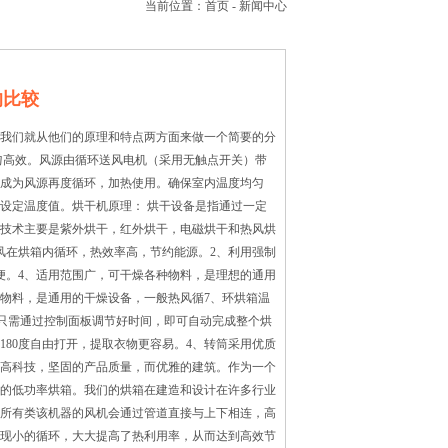
当前位置：
首页
-
新闻中心
的比较
我们就从他们的原理和特点两方面来做一个简要的分
匀高效。风源由循环送风电机（采用无触点开关）带
成为风源再度循环，加热使用。确保室内温度均匀
设定温度值。烘干机原理： 烘干设备是指通过一定
技术主要是紫外烘干，红外烘干，电磁烘干和热风烘
风在烘箱内循环，热效率高，节约能源。2、利用强制
便。4、适用范围广，可干燥各种物料，是理想的通用
业物料，是通用的干燥设备，一般热风循7、环烘箱温
置，只需通过控制面板调节好时间，即可自动完成整个烘
180度自由打开，提取衣物更容易。4、转筒采用优质
高科技，坚固的产品质量，而优雅的建筑。作为一个
的低功率烘箱。我们的烘箱在建造和设计在许多行业
所有类该机器的风机会通过管道直接与上下相连，高
现小的循环，大大提高了热利用率，从而达到高效节