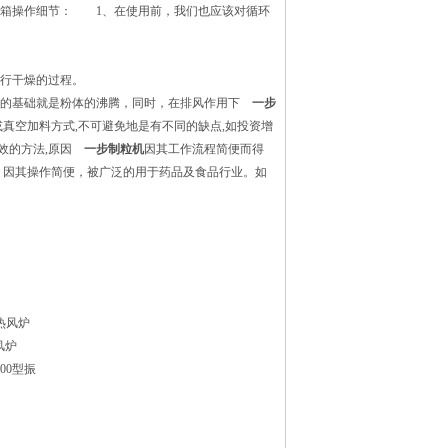
箱操作细节： 1、在使用前，我们也应该对循环
行干燥的过程。
的基础就是粉体的沸腾，同时，在排风作用下
一步
真空加料方式,不可避免地是有不同的缺点,如投资增
有效的方法,原因
一步制粒机
因其工作流程简便而得
。因其操作简便，被广泛的用于药品及食品行业。如
热风炉
风炉
1500型振