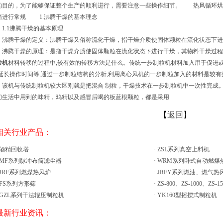
的目的，为了能够保证整个生产的顺利进行，需要注意一些操作细节。 热风循环烘
箱进行常规 1.沸腾干燥的基本理念
.1沸腾干燥的基本原理
腾干燥的定义：沸腾干燥又俗称流化干燥，指干燥介质使固体颗粒在流化状态下进
腾干燥的原理：是指干燥介质使固体颗粒在流化状态下进行干燥，其物料干燥过程
粒机
材料转移的过程中,较有效的转移方法是什么。传统一步制粒机材料加入用于促进或
,延长操作时间等,通过一步制粒结构的分析,利用离心风机的一步制粒加入的材料是较
，该机与传统制粒机较大区别就是把混合 制粒，干燥技术在一步制粒机中一次性完成
们生活中用到的味精，鸡精以及感冒后喝的板蓝根颗粒，都是采用
【
返回
】
 相关行业产品：
酒精回收塔
·
ZSL系列真空上料机
MF系列脉冲布筒滤尘器
·
WRM系列卧式自动燃煤
JRF系列燃煤热风炉
·
JRFY系列燃油、燃气热
FS系列方形筛
·
ZS-800、ZS-1000、ZS-
GZL系列干法辊压制粒机
·
YK160型摇摆式制粒机
 最新行业资讯：