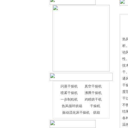
热
析
动
性
技
干
通
干
闪蒸干燥机
真空干燥机
度
喷雾干燥机
沸腾干燥机
干
一步制粒机
鸡精烘干机
不
在化学、矿物等行业中，相关领域的
热风循环烘箱
干燥机
结
工厂会选择使用不同种类的机器进行日常
振动流化床干燥机
烘箱
各
的加工。同时当工厂进行粉状、块状等材
温
料的干燥时，会选择使用选择闪蒸干燥机