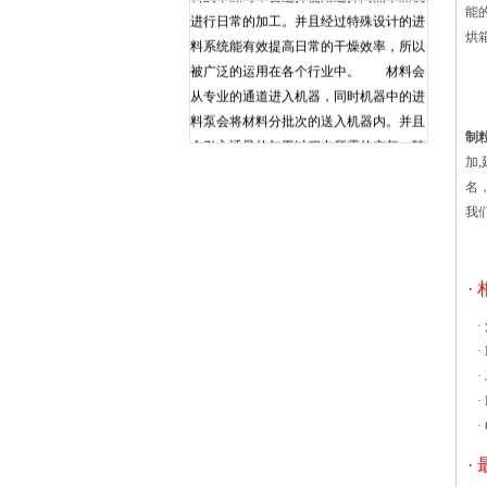
能
进行日常的加工。并且经过特殊设计的进
烘
料系统能有效提高日常的干燥效率，所以
1
被广泛的运用在各个行业中。 材料会
沸
从专业的通道进入机器，同时机器中的进
沸
料泵会将材料分批次的送入机器内。并且
制
会引入适量的加工过程中所需的空气，随
加
热风循环烘箱空气循环系统采用风机循环
名
送风方式，风循环均匀高效。风源由循环
我
送风电机（采用无触点开关）带动风轮经
由加热器，而将热风送出，再经由风道至
烘箱内室，再将使用后的空气吸入风道成
·
为风源再度循环，加热使用。确保室内温
度均匀性。当因开关门动作引起温度值发
·
生摆动时，送风循环系统迅速恢复操作状
·
态，直至达到设定温度值。结构热风循环
·
烘箱由角钢、不锈钢板以及冷钢板构成。
·
保温层则由高密度硅酸铝棉填充，高密度
·
硅酸高效沸腾干燥机还经常用于组合高效
·
沸腾干燥机中等教育和高等教育。螺旋板