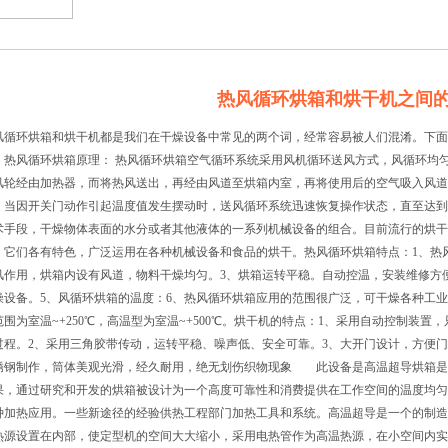
热风循环烘箱和烘干机之间
风循环烘箱和烘干机都是我们在干燥设备中常见的两个词，经常容易被人们混淆。下面
。热风循环烘箱原理： 热风循环烘箱空气循环系统采用风机循环送风方式，风循环均
风轮经由加热器，而将热风送出，再经由风道至烘箱内室，再将使用后的空气吸入风道
。当因开关门动作引起温度值发生摆动时，送风循环系统迅速恢复操作状态，直至达到
术手段，干燥物体表面的水分或者其他液体的一系列机械设备的组合。目前流行的烘干
。它们各有特色，广泛运用在各种机械设备和食品的烘干。热风循环烘箱特点：1、热
风作用，烘箱内设有风道，物料干燥均匀。3、烘箱运转平稳。自动控温，安装维修方
燥设备。5、风循环烘箱的温度：6、热风循环烘箱应用的范围很广泛，可干燥各种工
范围为室温~+250℃，高温型为室温~+500℃。烘干机的特点：1、采用自动控制装
过程。2、采用三角胶带传动，运转平稳、噪声低、安全可靠。3、大开门设计，方便门
锈钢制作，筒体美观光滑，经久耐用，绝无划伤织物现象 此设备是高温超导烘箱是
果，通过研究和开发的烘箱被设计为一个高度可靠性和消费提供在工作空间的温度均匀
种加热应用。一些新途径的经验供热工程部门加热工具和系统。高温超导是一个的制造
热源设置在内部，使定型机的空间大大缩小，采用电热管作为高温热源，在小空间内实