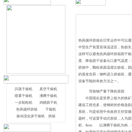
热风循环烘箱在日常运作中可以通
中型生产装置若保温适宜，热损失
这样可以避免热风循环烘箱因干燥
度、降低烘干设备出口废气温度：
烘箱中，颗粒表面温度比较低，因
的蒸发负荷：物料进入烘箱前，通
设备节能的有效方法之一。
闪蒸干燥机
真空干燥机
导致钢产量下降的原因
喷雾干燥机
沸腾干燥机
中国现在是世界上较大的铁矿石
一步制粒机
鸡精烘干机
建设工程也多，使钢材的价格急
旋转闪蒸干燥机作为处理干燥的水分，溶
热风循环烘箱
干燥机
系统，均是依照中央政府主控室微
剂，粘合剂和其它与各种热源（容量）。
振动流化床干燥机
烘箱
题时，可设置手动式形状，人为因
考虑到与输送系统，间歇式干燥设备干燥
析。&em 以沸腾干燥机为例，
速度快，质量稳定，从自动烘干设备，我