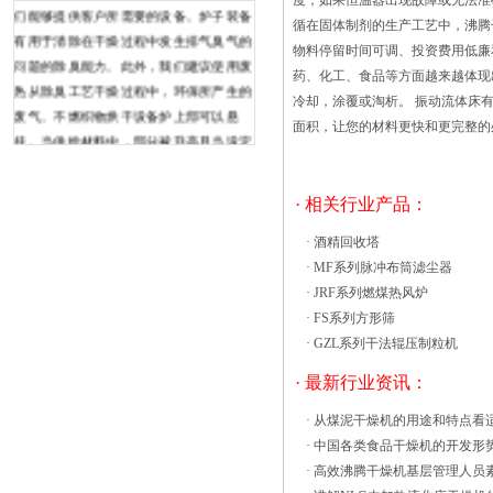
度，如果恒温器出现故障或无法
们能够提供客户所需要的设备。炉子装备
循在固体制剂的生产工艺中，沸腾
有用于清除在干燥过程中发生排气臭气的
物料停留时间可调、投资费用低廉
问题的除臭能力。此外，我们建议使用废
药、化工、食品等方面越来越体现
热从除臭工艺干燥过程中，环保所产生的
冷却，涂覆或淘析。 振动流体床
废气。不燃织物烘干设备炉上部可以悬
面积，让您的材料更快和更完整
挂。当供给材料中，部分被升高且当设定
完成，然后将其干燥的热风它降低。凭借
强大的1、烘箱的大小：指生产能力，从
· 相关行业产品：
外观上来说，体积越大，生产能力也会越
强，购买成本也越高，生产能力的大小由
·
酒精回收塔
一些因素构成，如：电热功率大小、生产
·
MF系列脉冲布筒滤尘器
物料的特点、生产^大空间。一般只要看
·
JRF系列燃煤热风炉
烘箱的车数(放烘盘的架子，也有不用烘
·
FS系列方形筛
盘的，比如鸡，鸭之类的烘干)，有单门
·
GZL系列干法辊压制粒机
单车，两门两车，两门四车，四门八车，
· 最新行业资讯：
每辆车可放10个烘盘，每个烘盘大小为标
准的640*460*50(毫米为单位)大小，依此
·
从煤泥干燥机的用途和特点看
可计算出需要的生产大小，选择合适工作
·
中国各类食品干燥机的开发形
原理????通过吸入风扇从底部引入净化和
·
高效沸腾干燥机基层管理人员
加热的空气，并通过原料筛板。在工作腔