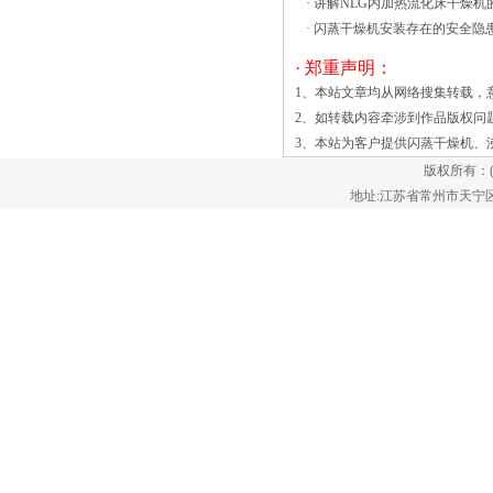
·
讲解NLG内加热流化床干燥机
中，通过搅拌和负压形成流态化状态。水
·
闪蒸干燥机安装存在的安全隐
分迅速蒸发除去，原料迅速干燥。????速
· 郑重声明：
溶颗粒冲剂沸腾干燥机结构????1.进气系
1、本站文章均从网络搜集转载，
统????进气系统包括初级过滤器（G4），
2、如转载内容牵涉到作品版权问
后置过滤器（F8），高效过滤器（H13 -
3、本站为客户提供
闪蒸干燥机
、
optional）和带精确温度控制的加热器。入
版权所有：
口空气流量，速度和压力是可变的和可控
地址:江苏省常州市天宁区郑陆镇
的。对于加热器，它可以是蒸汽散热器，
干燥的空气和干燥的材料是高效的传质传
热，使振动流化床干燥器短的停留时间。
该机操作简单，可以运行在间歇或连续模
式，和具有较少的机械部件和一个比其他
烘干机占地面积小。 振动流化床
根据现象的操作流态化。流化速度时有足
够的空气或其他气体是向上通过床体材
料，提升材料，使颗粒随机运动。在这种
类型的干燥机，流化空气是热的，这种流
态化提供了非常快速的传热和传质的空气
和材料之间。流化床达到均匀的温度和水