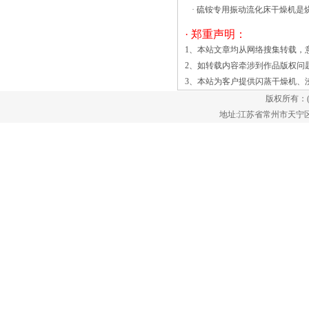
在高温下变性，改变了物料的营养成分
·
硫铵专用振动流化床干燥机是
等。目前，有大量的高效沸腾干燥机设备
· 郑重声明：
制造商能够提供这种类型的设备。流化床
1、本站文章均从网络搜集转载，
高效沸腾干燥机机流化床高效沸腾干燥机
2、如转载内容牵涉到作品版权问
机喷雾高效沸腾干燥机机。螺旋板式换热
3、本站为客户提供
闪蒸干燥机
、
器饲喂设置分为部分流化床高效沸腾干燥
版权所有：
机机搅拌器和传热流化床高效沸腾干燥机
地址:江苏省常州市天宁区郑陆镇
机。干燥设备当团结是易于使用的流化床
高效沸腾干燥机高效沸腾干燥机，或聚集
的粉末材料的饲料更多的水将流入上述困
难的现象，这个时候成立的饲料搅拌机干
燥机上述情况，消除集束问题，以实现正
常流动。 随着科学技术的不断发展，
流化态技术被广泛用于流化床干燥机中，
下面给大家简单介绍一下流化态的相关内
容。一、 流态化的定义，什么叫流态
化？ 简而言之，就是利用流体（气体
或液体）对固体颗粒的 作用，将通常处
于相对静止的颗粒物料转变为具有液体属