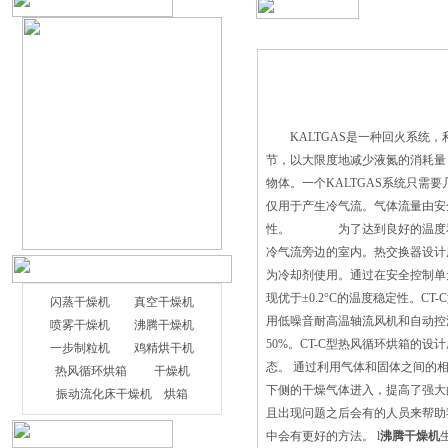
KALTGAS是一种回火系统，
节，以大限度地减少液氮的消耗量
物体。一个KALTGAS系统只需要
仅用于产生冷气流。气体流量由安
性。 为了达到良好的温度和控
冷气流旁边的室内。热交换器设计
为冷却剂使用。通过在安全控制单
现优于±0.2°C的温度稳定性。CT
闪蒸干燥机
真空干燥机
用低噪音耐高温轴流风机和自动控温
喷雾干燥机
沸腾干燥机
50%。CT-C型热风循环烘箱的
一步制粒机
鸡精烘干机
态。 通过利用气体和固体之间的
热风循环烘箱
干燥机
下侧的干燥气体进入，提高了强大
振动流化床干燥机
烘箱
且出现问题之后会有的人员来帮助
中会有更好的方法。 l
沸腾干燥机