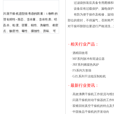
过滤袋拆装应具备专用爬梯和平
设备应有过载保护、漏电保护装
闪蒸干燥机选型须考虑的因素：1.物料的
有防为便于操作及检修，旋转闪蒸干
理化特性--形态、含水量、含水性质、结
部位的密封，不得漏气，否则将严
晶水、粒度、容重、粘性、热敏性、相变
对干燥环隙部位要进行严格清洗，
点、触变性、毒性、腐蚀性、异味、 可
燃性、易爆性、静电性、透气性、团聚
性、晶体或颗粒的易粉碎性...??2.物料的
· 相关行业产品：
干燥特性--在拟选干燥条件下的干燥曲
·
酒精回收塔
线、临界含水率、平衡含水率。3.干燥产
·
MF系列脉冲布筒滤尘器
量要求及远景规划。4.物料商品价值及干
·
JRF系列燃煤热风炉
燥效果对其的影响。如产品水分、污染、
·
FS系列方形筛
温度、磨损、粉化、粉碎、复热风循环烘
·
GZL系列干法辊压制粒机
箱的应用前景，多为微负压或真空形式，
在干燥过程中的水分在低温下就能汽化，
· 最新行业资讯：
可以实现低温干燥，这对于某些食品、和
农副产品中热敏性物料的干燥是有利的。
·
高效沸腾干燥机工作状况与维
例如，液糖超过70℃部分成分就会变成褐
·
闪蒸干燥机转动干燥器的工作
色，降低产品的商品价值；某些催化剂超
·
双锥回转真空干燥机的特点及
过使用温度就会改变其化学性质；蛋白质
·
中国食品干燥机的开发动向