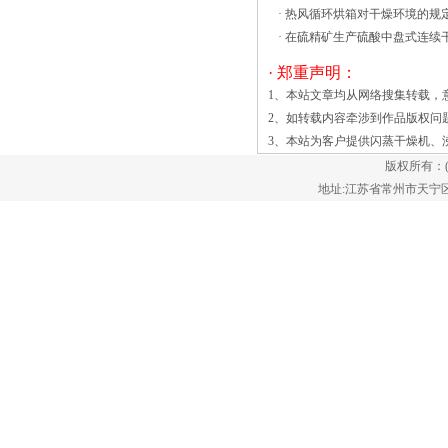
·
热风循环烘箱对干燥环境的规
质不同，可按需要选配旋风分离器或布袋
·
在硫精矿生产硫酸中盘式连续
除尘器。 沸腾干燥机根据外型可分为
卧式和立式两大类，卧式又称箱式沸腾干
· 郑重声明：
燥机，立式又称高效沸腾干燥机。 沸
1、本站文章均从网络搜集转载，
腾干燥机是利用空气经热交换器加热后，
2、如转载内容牵涉到作品版权问
形成热风经阀板分配进入主机，湿物料从
3、本站为客户提供
闪蒸干燥机
、
加料器进入干燥机，由于风压的作用，物
版权所有：
料在干燥机内形成沸腾状态，振动流化床
地址:江苏省常州市天宁区郑陆镇
由于干燥过程中固体颗粒悬浮于干燥介质
中，因而热流体与被干燥的固体接触面积
很大，又由于物料剧烈搅动，大大的减少
了气膜阻力，因而干燥强度大。已在制
糖、医药、化肥、化工、塑料、乳品、盐
业、和矿冶等工业部门得到广泛应
用。 流化床干燥的基本原理就是
通过加热的空气将湿颗粒吹至沸腾呈对流
状态，热空气将蒸发的水分或有机溶媒带
走，实现对湿颗粒的干燥，这就涉及到空
气的处理问题。振动流化床干燥机对其做