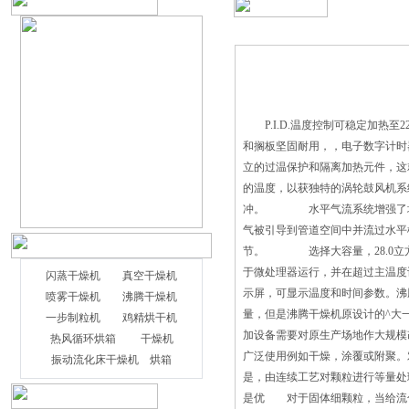
P.I.D.温度控制可稳定加热至
和搁板坚固耐用，，电子数字计时
立的过温保护和隔离加热元件，
的温度，以获独特的涡轮鼓风机系统
冲。 水平气流系统增强了均匀
气被引导到管道空间中并流过水平
节。 选择大容量，28.0立方英
于微处理器运行，并在超过主温度设
闪蒸干燥机
真空干燥机
示屏，可显示温度和时间参数。沸
喷雾干燥机
沸腾干燥机
量，但是沸腾干燥机原设计的^大一
一步制粒机
鸡精烘干机
加设备需要对原生产场地作大规模
热风循环烘箱
干燥机
广泛使用例如干燥，涂覆或附聚。
振动流化床干燥机
烘箱
是，由连续工艺对颗粒进行等量
是优 对于固体细颗粒，当给流