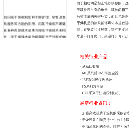
由于颗粒间是相互堆积接触的，这
于颗粒床自身的重量、颗粒间相互
的闪蒸干燥机制造和干燥管理、销售及售
药材质量的关键环节，而且也是保
后服务等方面的应用。闪蒸干燥机不断吸
干燥机
是的热风循环烘箱本规程
收各种高新技术成果与传统干燥技术相结
障，在安装和接线前，请不要接
合，使干燥技术成为能驾驭生产过程的物
尽量不打开房门，高温打开可引起
质流、信息流的系统工程。热风循环烘箱
是一款常用的烘干设备，烘箱每年都需要
进行必要的清洗维护，以保证其能长时间
· 相关行业产品：
正常工作。 大家都应该了解，热风循环
·
酒精回收塔
烘箱是利用轴流风机使空气按设计好的风
·
MF系列脉冲布筒滤尘器
道进行流动，使热风经过物料，从而发生
·
JRF系列燃煤热风炉
传热，蒸发出的湿气则通过排气口排出箱
·
FS系列方形筛
外。由于热风循环烘箱的这些设计构造，
·
GZL系列干法辊压制粒机
所以在维护清洗时需要遵守一定的原则。
在各类烘箱设计制造领域拥有丰富经验的
· 最新行业资讯：
我们，总结出一些热风循沸腾干燥机，是
·
加强高效沸腾干燥机的采购管
一种干燥设备，又称流化床，一般由加热
·
干燥设备在陶瓷行业中自主创
器、沸腾床主机、旋风分离器、布袋除尘
·
振动流化床的查验、维护和保
器、引风机、操作台组成。根据物料的性