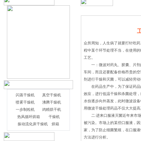
众所周知，人生病了就要打针吃药
程中某个环节处理不当，在使用的
工艺。
一：微波对药丸、胶囊、片剂的
车间，而且还要配备价格昂贵的空
剂进行干燥和灭菌，可以减轻劳动
在药品生产中，为了保证药品的均
效应，进行低温干燥和杀菌处理，
闪蒸干燥机
真空干燥机
水份逐步向外蒸发，此时微波设备
喷雾干燥机
沸腾干燥机
用微波干燥处理药品不仅大大提高
一步制粒机
鸡精烘干机
二:进来口服液灭菌近年来市场
热风循环烘箱
干燥机
被污染。市场上的某些口服液，因
振动流化床干燥机
烘箱
家，为了防止细菌繁殖，在口服液
方法进行分析。