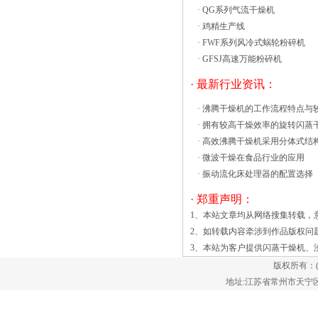
泛应用，虽然这项技术基本成熟并已形成
·
QG系列气流干燥机
了系列化，但是振动流化床技术还是会存
·
鸡精生产线
在着一些问题，如以下几个缺
·
FWF系列风冷式蜗轮粉碎机
点： 1、气泡现象使流化不均
·
GFSJ高速万能粉碎机
匀，相间接触效率不高，而且工旋中髙速
· 最新行业资讯：
分散化，干躁速度快、更快、热效
高。 机器设备结构紧凑，占地小，集
·
沸腾干燥机的工作流程特点与
干躁、破碎、等级分类为一体，是漩流技
·
拥有较高干燥效率的旋转闪蒸
术性、气流输送技术性、喷动技术性及热
·
高效沸腾干燥机采用分体式结
对流技术性的有机化学融合，干躁后不用
·
微波干燥在食品行业的应用
再破碎、筛选，简单化了生产工艺流程，
·
振动流化床处理器的配置选择
节约了驱动力和机器设备花费。 机器
· 郑重声明：
设备紧凑型，占有室内空间少，生产制造
1、本站文章均从网络搜集转载，
高效率。该系统软件密封性好，维护职工
2、如转载内容牵涉到作品版权问
健康和降低了对自然环境的环境污染。
3、本站为客户提供
闪蒸干燥机
、
版权所有：
地址:江苏省常州市天宁区郑陆镇