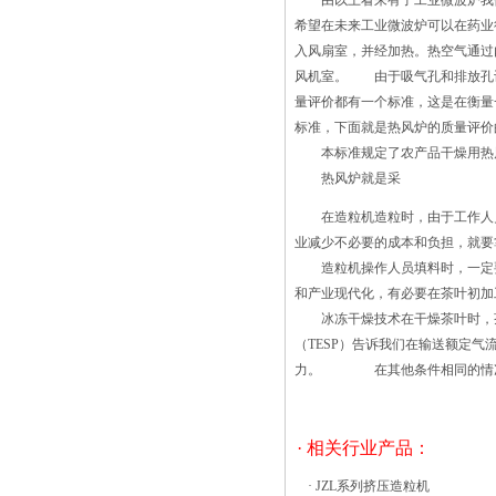
由以上看来有了工业微波炉我们
经济效益，1990国家医药管理局发布了行
希望在未来工业微波炉可以在药业
业标准，统一型号为RXH。 &ems沸腾
入风扇室，并经加热。热空气通过
制粒干燥机能进行混合、制粒、包衣、干
风机室。 由于吸气孔和排放孔
燥等，在一机内完成一步法制粒，得到均
量评价都有一个标准，这是在衡量
匀的多微孔球状颗粒。沸腾制粒干燥机可
标准，下面就是热风炉的质量评价
通过粉体造粒，改善产品流动性和溶解
本标准规定了农产品干燥用热风
性，减少粉尘飞扬；采用抗静电滤布设
热风炉就是采
备，操作安全。它设置了压力泄放孔，一
旦发生爆炸，可保障设备与人员不受伤
在造粒机造粒时，由于工作人员
害。设备无死角，装卸料轻便快速，冲洗
业减少不必要的成本和负担，就要
干净，可满足GMP要求。产品可用于制
造粒机操作人员填料时，一定要
药、食品、农药、饲料、化肥、颜料、染
和产业现代化，有必要在茶叶初加
料等行业的造粒，用于颗粒、丸剂保护
冰冻干燥技术在干燥茶叶时，茶
层、备色振动流化床是一种强化的有特殊
（TESP）告诉我们在输送额定
用途的干燥装置，它通常供物料^终干燥
力。 在其他条件相同的情况下
之用。这种设备除具有很好干燥功能之
外，还能根据工艺需要完成物料造粒、冷
却、喷入少量液体、筛分和输送等工序。
· 相关行业产品：
目前已在制糖、医药、化肥、化工、塑
料、乳品、盐业和矿冶等工业部门得到广
·
JZL系列挤压造粒机