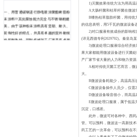
1)灭菌效果传统方法为用高温蒸
A大肠杆菌和枯草杆菌在微波场中
一、用普通碳钢进行静电喷涂聚酯树脂粉
B嗜热枯草脂肪杆菌，用传统方法
末涂料??其抗腐蚀能力完全与不锈钢相媲
的信息表明，用5千瓦的微波设备进
美。由于该种粉末涂料具有坚韧、耐久、
2)对口服液有效成份的影响程
装饰性好的特点，并具有卓越的室外耐候
(详见西德专利2029792)。
性和耐热性，同时机械加工厂家具有卓越
3)微波处理口服液综合经济效果
的耐腐蚀和耐粉化性能、卓越的光泽和色
果大家都能用微波设备进行灭菌处
光性能，所以，静电粉末喷涂完全适用于
产厂家节省大量的人力和物力资源
干燥器壳体的防腐。二、采用不锈钢冷轧
A相对传统灭菌工艺而言，微波
板??闪蒸干燥机的机上盖板多是用冷轧不
大。
锈钢板制成的，因而成本很高。为什么用
B微波设备耗能少，高温高压
不锈钢而不采用普通碳钢，就因为该设
C微波设备操作人员少，仅需2-
备 CT系列的热风循环烘箱配用低噪
D微波设备噪音很小，而高温高
音轴流风机和自动温度控制系统，循环系
E微波处理口服液，属于低温灭
统全封闭，使干燥室的热效率从传统的3-
沉淀，口感差。
7%当前35-45%的大热效率高达
此外，微波可对各种中、西药品
50%。 在我国，CT系列热风循环
管。可以预料，微波这一高新技术
烘箱的设计成功，生产的热风循环烘箱达
药工艺的一次革命，可以预料在不
到国际，同时，为了节约能源，提高企业