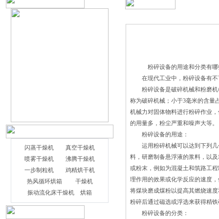
粉碎设备的用途和分类有哪
在现代工业中，粉碎设备有不可
粉碎设备是破碎机械和粉磨机械的
称为破碎机械；小于3毫米的含量
机械力对固体物料进行粉碎作业，
的用量多，粉尘严重和噪声大等。
粉碎设备的用途：
运用粉碎机械可以达到下列几个
闪蒸干燥机
真空干燥机
料，研磨制备悬浮液的浆料，以及
喷雾干燥机
沸腾干燥机
或粉末，例如为混凝土和筑路工程
一步制粒机
鸡精烘干机
理作用的效果或化学反应的速度，
闪蒸干燥机的干燥是最常用的单元操作,
热风循环烘箱
干燥机
将煤块磨成煤粉以提高其燃烧速度
生产原料药和制剂已广泛应用。从传热方
振动流化床干燥机
烘箱
粉碎后通过磁选或浮选来获得精铁
法、对流、传导、辐射等等。现有烘干设
粉碎设备的分类：
备,最是对流传热干燥、热风干燥、热风