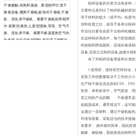
粉碎设备的分类方法有多种，或
干燥接触,传热和蒸发。典型的平行流干
主要特点表列出了粉碎机械的类别
燥机设备,通风干燥机,旋转式干燥机,干燥
等于给料的较大（或平均）粒度与
机、流化床干燥机、喷雾干燥机应用程序
排料粒度之比，或等于各单台粉碎
中,有那些,再加上,原型变体,等等。空气干
作业往往要在由若干台粉碎机械组
燥、流化床干燥、喷雾干燥器是热空气作
在这种粉碎系统中，每个阶段都应
为热源,如在干燥的同时,也完成了材料处
碎效能和降低能耗，还须在每道粉
理,主要特点是不开车的部分对 塑料
设备,无筛立式粉碎设备,超微分级
的热处理也称为退火和正火工艺，是确保
有了对粉碎设备用途和分类的了
塑料材料的紧密阻力，同时加工，保持和
抛光以及避免破裂和开裂的基本阶段。热
1.使用前，使转筒空转转动，查
处理还可以消除内部应变或应力，并保证
安装工件的数量取决于工件的大小
更好的机械和热性能。如果没有使用热风
生产线干燥在流化床的CDS，FD
循环烘箱的这种基本热处理工艺，基本上
矩形，单和多室中，空气喷泉，用
难以制造的塑料部件以获得的阻
层之间的产品的颗 干燥通常是
力。 它是一种测试设备，旨在区
低能源成本。通常情况下，这可
分材料物理性质的改变，并发现在升高的
迫通过一层材料，通过干燥机输热
温度下测试样品的本文研究了利用流态化
环境等因素，采取适当的技术措施
技术对紫色水稻干燥质量的影响。结果表
有要求， 操作相对简单，因此投
明，水稻的初始含水率为28.3%的干基
糊膏，糊状物，蛋糕形状的材料可