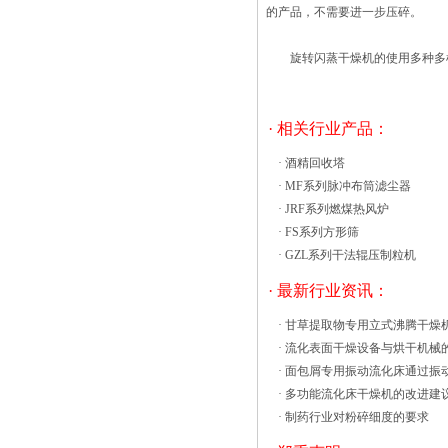
（dB）。相比于晒干或参考紫色水稻样
的产品，不需要进一步压碎。
品，在温度范围从100到150°C干燥的影响
不影响颜色，质量花色苷含量、总酚含量
旋转闪蒸干燥机的使用多种多样
和抗氧化活性。 沸腾干燥机洁净
的热风经阀板分配进入床体内，从加料器
进入的湿物料被热风形成沸腾状态。由于
· 相关行业产品：
热风与物料广泛接触，增强了传热传质的
过程，因此在较短时间内就可干燥。如用
·
酒精回收塔
连该设备在工作的时候，流体和固体单位
·
MF系列脉冲布筒滤尘器
床体积之间有很强的接触表面积，和分散
·
JRF系列燃煤热风炉
的固体相之间的相对速度比较高，提高了
·
FS系列方形筛
干燥效率，不过想要获得很好的效果，还
·
GZL系列干法辊压制粒机
得做好安装后的调整工作。 流化床设
· 最新行业资讯：
备调整： 1、挠性软管的联接。由于
振动流化床干燥机工作时处于振动状态，
·
甘草提取物专用立式沸腾干燥
所以与辅助机件的联接均应采用软连接。
·
流化表面干燥设备与烘干机械
联接时取松驰状态，干燥机在停车时机体
·
面包屑专用振动流化床通过振
振幅度和摇摆幅度大，参照此大值决定软
·
多功能流化床干燥机的改进建
管的松驰程度。 2、电气设备的接
·
制药行业对粉碎细度的要求
线。振动的闪蒸干燥机开发和改进闪蒸干