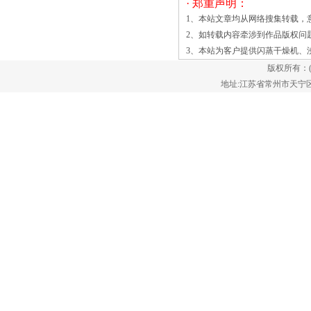
· 郑重声明：
燥机；另外，大型化、高强度、高经济
1、本站文章均从网络搜集转载，
性，以及改进对原料的适应性和产品质
2、如转载内容牵涉到作品版权问
量，是闪蒸干燥机发展的基本趋势；同时
3、本站为客户提供
闪蒸干燥机
、
进一步研究和开发新型高效和适应特殊要
版权所有：
求的闪蒸干燥机，如冷冻除湿机、转轮除
地址:江苏省常州市天宁区郑陆镇
湿机和冷冻机等。