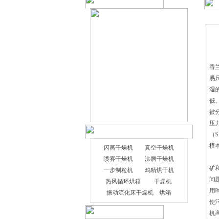
香
易
湿
低
被
压
（
模
闪蒸干燥机
真空干燥机
金
喷雾干燥机
沸腾干燥机
矿
一步制粒机
鸡精烘干机
问
热风循环烘箱
干燥机
经济兴旺，工业生产技术性相对较
用
振动流化床干燥机
烘箱
好。近些年，伴随着在我国社会经济的提
使
高和西部地区的持续发展趋势，在我国烘
机
干机制造行业也展现出向中西部地区外扩