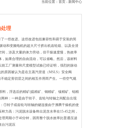
当前位置：
首页
-
新闻中心
的处理
有了一些改进。这些改进包括兼容性和易于安装的简
流驱动和变频电机的超大尺寸挤出机齿轮箱、以及全浸
板空间，涉及大量的体力劳动，但干燥速度慢，热效率
体，如果合理的自由流动，可以省略。然后，该材料
以前工厂测量和尺度模型试验已经证明，强烈的脉动
的原因被认为是在主蒸汽管道（MSLS）安全阀
开口不稳定剪切层之间的相互作用而产生。一些空气规
料，浮选后的精矿(硫精矿、铜精矿、镍精矿、钼精
有两种：一种是由于转子、齿轮与转轴之间配合出现
①转子或齿轮与转轴的键连接由于沸腾干燥机的使
力高：污泥脱水设备终出泥含水率在15-45之间，
处理周期小于40分钟，因而整个脱水效率比普通压滤
数台污泥压