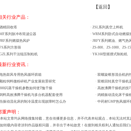
【
返回
】
 相关行业产品：
酒精回收塔
·
ZSL系列真空上料机
MF系列脉冲布筒滤尘器
·
WRM系列卧式自动燃煤
JRF系列燃煤热风炉
·
JRFY系列燃油、燃气热
FS系列方形筛
·
ZS-800、ZS-1000、ZS-
GZL系列干法辊压制粒机
·
YK160型摇摆式制粒机
 最新行业资讯：
电热鼓风专用热风循环烘箱
·
双螺旋锥形混合机的
颗粒饲料微粉碎机产业发展前景研究
·
双锥回转真空干燥机
800闪蒸干燥机参数如何使T恤干燥
·
高效沸腾干燥机的技
饲料高效沸腾干燥机与多台机器配套使用
·
鸡精振动流化床干燥
当振动流化床的制冷温度出现故障时怎么办
·
中药材GMP热风循环
 郑重声明：
、本站文章均从网络搜集转载，意在传播更多信息，并不代表本站观点，本站无法对其
、如转载内容牵涉到作品版权问题，并非出于本站故意！在接到相关权利人通知后我们