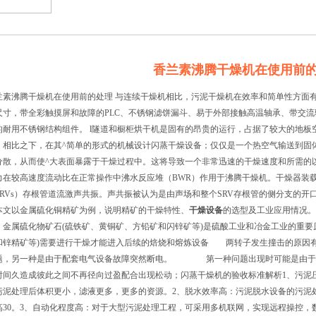
香兰素沸腾干燥机在使用前
兰素沸腾干燥机在使用前的处理 与连续干燥机相比，污泥干燥机在效率和简单性方面
尺寸，带全彩触摸屏和故障的PLC、不锈钢滤饼漏斗、易于外部接触高温轴承、带交
的耐用不锈钢结构组件。 l隧道和橱柜烘干机是固有的昂贵的运行，占据了较大的地
。相比之下，在其^简单的形式的机械设计闪蒸干燥设备；仅仅是一个热空气输送到固
分散，从而使^大表面暴露于干燥过程中。这将导致一个非常迅速的干燥速度和所需的
力在较高速度流动比在正常操作中沸水反应堆（BWR）作用于沸腾干燥机。干燥器装载
SRVs）存根管道流激声共振。声共振被认为是由声场和整个SRV存根管的侧分支的
本文以金属硫化铜精矿为例，说明精矿的干燥特性、
干燥设备
的选型及工业应用情况。
属硫化物矿石(硫铁矿、黄铜矿、方铅矿和闪锌矿等)是硫酸工业和冶金工业的重要原
和锌精矿等)需要进行干燥才能进入后续的焙烧和熔炼设备 两转子发生撞击的原因
题，另一种是由于配套电气设备故障突然断电。 第一种问题出现时可能是由于：
时间久造成彼此之间不再径向过盈配合出现松动；闪蒸干燥机的验收标准解析1、污泥压榨
污泥处理后体积更小，滤液更多，更多的资源。2、脱水效率高：污泥脱水设备的污泥
高30。3、自动化程度高：对于大型污泥处理工程，可采用多机联网，实现远程操控，