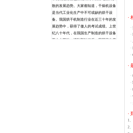
散的发展趋势。大家都知道，干燥机设备
是当代工业化生产中不可或缺的烘干设
·
备。我国烘干机制造行业在近三十年的发
展趋势中，获得了傲人的考试成绩。上世
·
纪八十年代，在我国生产制造的烘干设备
·
不上十万种。进到新时代后，我国已生产
·
制造了五十万种烘干设备。的热风循环烘
·
箱检查电压，小热空气循环烘箱要求的电
·
压是220，较大的热风循环烘箱所需电压
·
为380 V（四阶段），根据热风循环烘箱
电力安装足够容量的电源开关。和选择合
·
适的电源导线。应做好基础工作。上述工
·
作准备好了，我们可以尝试进入热风循环
·
烘箱，接通电源，打开热风循环烤箱开
·
关，与喷吹装置，热风循环烘箱，加热和
·
恒温过程必须鼓风机开启，否则会影响工
·
作室温度均匀，并可能损坏加热元件。然
1
后调整适当的样本烘赔温度GFG高效沸腾
2
干燥机实际上可以保证一个特定的状态，