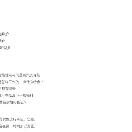
热风炉
风炉
1500型振
性能优点与闪蒸蒸汽的介绍
是怎样工作的，有什么特点？
巧都有哪些
机可在低温下干燥物料
烘箱该如何验证？
真实性进行考证、负责。
会在第一时间加以更正。