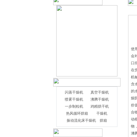
在
使
会
口
在
机
含
的
闪蒸干燥机
真空干燥机
燥
喷雾干燥机
沸腾干燥机
价
一步制粒机
鸡精烘干机
合
热风循环烘箱
干燥机
动
振动流化床干燥机
烘箱
物
沸