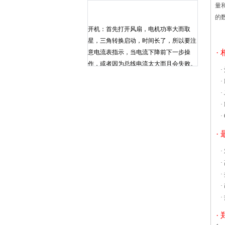
量
的
开机：首先打开风扇，电机功率大而取
星，三角转换启动，时间长了，所以要注
意电流表指示，当电流下降前下一步操
·
作，或者因为总线电流太大而且会失败。
·
然后启动鼓风机，当电流开始混合，进
·
料，关闭风扇和其他设备后下降。进料：
·
首先打开压缩空气阀并打开脉冲电源开
·
关，打开蒸汽阀，控制进口温度到合适的
·
范围，然后打开变频器启动按钮，打开变
频器进料器，然后继续加入料斗进入烘焙
·
材料可以。在干燥过程中材料应始终注意
·
进口和混合室这种烘箱应放在室内干净的
·
水平处，要保持干燥，做好防潮和防湿，
·
并要防止腐蚀，这样才能更好的进行操
·
作，不过有时候会出现温差过大的情况，
·
为此需要通过一些方法进行调整。
CT-C系列热风循环烘箱温差调整的方
·
法： 1、在热风循环烘箱内上、中、