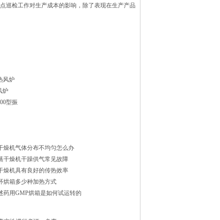
巡检工作对生产成本的影响，除了表现在生产产品
热风炉
风炉
1500型振
干燥机气体分布不均匀怎么办
蒸干燥机干躁供气常见故障
干燥机具有良好的传热效率
环烘箱多少种加热方式
述药用GMP烘箱是如何试运转的