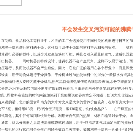
不会发生交叉污染可能的沸腾
制药、食品和化工等行业中，相关的工厂会选择使用不同种类的机器进行日常的加
用沸腾干燥机进行材料的干燥，这样就可以使干燥出的材料符合相关的标准。 材料
对其进行必要的搅拌，以减少其发生结块的可能。并且会引入适量的空气，然后机器就
排出机器。 同时机器的特殊设计，使得机器不会产生死角。这样不仅易于清洁，而
负压运行，从而使机器不会产生粉尘。因此，它被广泛的运用在各个行业中，而且深
械设备，用于对物体进行干燥操作。
干燥机
通过加热使物料中的湿分(一般指水分或其
水粉体物料进入旋转闪蒸干燥机后,热气流首先将热量传递给细颗粒表面,水分立即蒸发
水分差,水分将从颗粒内部不断地扩散到颗粒表面,再由表面向外界蒸发,此过程循环往复
阶段”,即物料在较短的时间内被加热到干燥如果说稻谷你肯定不知道，如说大米你就
值来说的话，北方的面食和南方的大米对比来是大米的营养价值较高，在每百克大米中，含蛋
物77.6克，粗纤维0.3克，钙(钙食品)7毫克，磷136毫克，铁(铁食品)2.3 在干
模式流化，其中任何湿团块快速分解。利用来自气流的热量，材料在输送时会干燥。通
，通常，旋风分离器之后是洗涤器或袋式过滤器，用于^终清洁废气以满足当前的排放
腾干燥机的运行状态对企业生产的经济效益至关重要。如果沸腾干燥机一直处于^良好