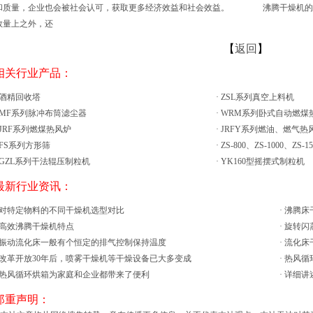
和质量，企业也会被社会认可，获取更多经济效益和社会效益。 沸腾干燥机的点
数量上之外，还
【
返回
】
 相关行业产品：
酒精回收塔
·
ZSL系列真空上料机
MF系列脉冲布筒滤尘器
·
WRM系列卧式自动燃煤
JRF系列燃煤热风炉
·
JRFY系列燃油、燃气热
FS系列方形筛
·
ZS-800、ZS-1000、ZS-
GZL系列干法辊压制粒机
·
YK160型摇摆式制粒机
 最新行业资讯：
对特定物料的不同干燥机选型对比
·
沸腾床
高效沸腾干燥机特点
·
旋转闪
振动流化床一般有个恒定的排气控制保持温度
·
流化床
改革开放30年后，喷雾干燥机等干燥设备已大多变成
·
热风循
热风循环烘箱为家庭和企业都带来了便利
·
详细讲
 郑重声明：