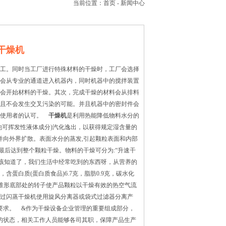
当前位置：
首页
-
新闻中心
干燥机
工。同时当工厂进行特殊材料的干燥时，工厂会选择
会从专业的通道进入机器内，同时机器中的搅拌装置
会开始材料的干燥。其次，完成干燥的材料会从排料
且不会发生交叉污染的可能。并且机器中的密封件会
受使用者的认可。
干燥机
是利用热能降低物料水分的
他可挥发性液体成分)汽化逸出，以获得规定湿含量的
并向外界扩散。表面水分的蒸发,引起颗粒表面和内部
最后达到整个颗粒干燥。物料的干燥可分为:“升速干
应该知道了，我们生活中经常吃到的东西呀，从营养的
白质(蛋白质食品)6.7克，脂肪0.9克，碳水化
燥室的锥形底部处的转子使产品颗粒以干燥有效的热空气流
过闪蒸干燥机使用旋风分离器或袋式过滤器分离产
要求。 &作为干燥设备企业管理的重要组成部分，
的状态，相关工作人员能够各司其职，保障产品生产