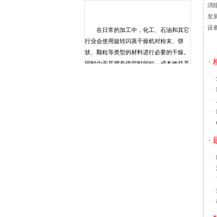
消
发
设
在日常的加工中，化工、石油和其它
行业会使用旋转闪蒸干燥机对粉末、饼
状、颗粒等类型的材料进行必要的干燥。
·
同时由于其拥有停留时间短、成本效益高
等特点，被广泛的运用在化工、石油和其
·
它行业中。 在日常的加工中，需要干
·
燥的材料会被分散到加热空气流中，随后
·
会通过干燥管进行输送。随后，机器就会
·
开始材料的干燥。其次当机器完成材料的
·
干燥后，机器会使用旋风分离器对材料进
行近年来，随着国内GMP标准的提高，
·
制药行业对烘箱的烘干效率，产品品质都
·
有了更高的要求。干燥设备企业必须进一
·
步提高设备的干燥效率、产品性能，遵循
·
节能环保理念，才能为干燥设备行业打开
·
更广阔的市场空间。其中，热风循环烘箱
·
作为重要的干燥设备，必然也面临着转型