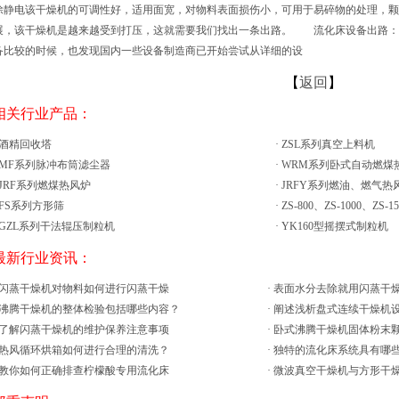
除静电该干燥机的可调性好，适用面宽，对物料表面损伤小，可用于易碎物的处理，颗
展，该干燥机是越来越受到打压，这就需要我们找出一条出路。 流化床设备出路
备比较的时候，也发现国内一些设备制造商已开始尝试从详细的设
【
返回
】
 相关行业产品：
酒精回收塔
·
ZSL系列真空上料机
MF系列脉冲布筒滤尘器
·
WRM系列卧式自动燃煤
JRF系列燃煤热风炉
·
JRFY系列燃油、燃气热
FS系列方形筛
·
ZS-800、ZS-1000、ZS-
GZL系列干法辊压制粒机
·
YK160型摇摆式制粒机
 最新行业资讯：
闪蒸干燥机对物料如何进行闪蒸干燥
·
表面水分去除就用闪蒸干
沸腾干燥机的整体检验包括哪些内容？
·
阐述浅析盘式连续干燥机
了解闪蒸干燥机的维护保养注意事项
·
卧式沸腾干燥机固体粉末
热风循环烘箱如何进行合理的清洗？
·
独特的流化床系统具有哪
教你如何正确排查柠檬酸专用流化床
·
微波真空干燥机与方形干