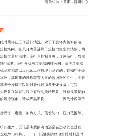
当前位置：
首页
-
新闻中心
养
此时需停止工作进行清洗。对于干燥塔内集料的清
燥机塔内。旋风分离器沸腾干燥机内集尘的清除，同
燥机尘器的清理，应打开控制开关，连续敲打，然后
统的清理，应打开双向过滤器的排污阀，清洗过滤器
机基本都是以流化床工作原理为基础的，其物料干燥
室外，其捕集的过程就有大量的超细粉的产生，不管
腾干燥机可以同时替代过滤及干燥设备，可实
为设备在涂装过程中有强制旋转设备，只有皮带接触
均匀的喷涂现象，造成产品不良。 因为涂闪蒸干
括尺寸、容量、加热方式、蒸发能力、压力范围等。
的生产，无论是沸腾的流动还是在运动的全过程
干燥机静电措施： 1、陷阱袋防静电纤维材料及时