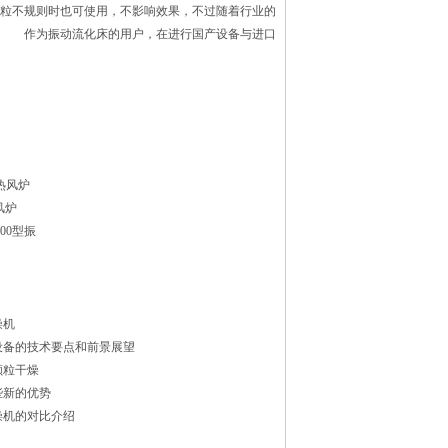
粒不规则时也可使用，不影响效果，不过随着行业的
： 作为振动流化床的用户，在进行国产设备与进口
热风炉
风炉
1500型振
燥机
设备的技术要点和前景展望
颗粒干燥
些新的优势
燥机的对比介绍