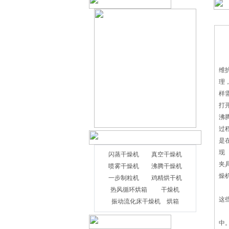
维
理
样
打
沸
过
是
现
闪蒸干燥机
真空干燥机
夹
喷雾干燥机
沸腾干燥机
燥
一步制粒机
鸡精烘干机
了
热风循环烘箱
干燥机
这
振动流化床干燥机
烘箱
正
中