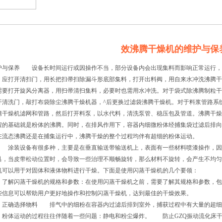
效沸腾干燥机的维护与保
护与保养 设备长时间运行或因操作不当，部分设备内会出现集料而影响正常运行，
，应打开清扫门，用长把扫帚扫除漏斗形底部集料，打开出料阀，用自来水冲洗沸腾干
需要打开旋风分离器，用扫帚清扫集料，必要时也需用水冲洗。对于袋式除沸腾制粒干
开清洗门，敲打布袋除尘沸腾干燥机器，^后更换过滤袋沸腾干燥机。对于料浆管路系
腾干燥机滤网和管路，然后打开料泵，以水代料，清洗泵管、稳压包及管道。沸腾干燥
程的基础就是粉体的沸腾。同时，在排风作用下，容器内细微粉体经捕集袋过滤后排向
在流态沸腾还是在捕集运行中，沸腾干燥的整个过程均伴有超细的粉体运动。 沸
 涂装设备有很多种，主要是在垂直输送带输送机上，表面有一些材料喷漆操作，因
具，当皮带松动位置时，会导致一些治理不顺畅旋转，那么材料不旋转，会产生不
机可以用于对固体和液体物料进行干燥。下面是使用闪蒸干燥机的几个要领：
解闪蒸干燥机的规格和参数：在使用闪蒸干燥机之前，需要了解其规格和参数，包
些信息可以帮助用户更好地操作和控制闪蒸干燥机，达到最佳的干燥效果。
确选择物料 排气中的细粉在容器内过滤后排到室外，捕获过程中有大量的超细粉
。粉体运动的过程往往伴随着一些问题：静电和粉尘爆炸。 防止GZQ振动流化床