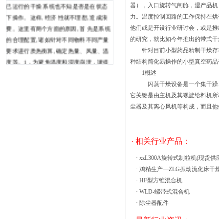
已运行的干燥 系统也不知是否是在状态
器），入口旋转气闸舱，湿产品机
下操作。这样, 经济 性就不理想, 造成浪
力。温度控制回路的工作保持在烘
费。这里有两个方面的原因, 首 先是系统
他们或是开设行业研讨会，或是推
的合理配置, 诸如针对不同物料不同产量
的研究，就比如今年推出的带式干
要求进行质热衡算, 确定热量、风量、温
针对目前小型药品精制干燥存在
度等。1，为避免温度和湿度崩溃，请提
种结构简化易操作的小型真空药品
供额定电压范围。 2，为了防止电击
1概述
或造成错误和故障，请在安装和布线前不
闪蒸干燥设备是一个集干躁、破
要打开电源。 3，本产品为非防爆产
它关键是由主机及其螺旋给料机所
品，请不要有易燃易爆的气体环境，保持
尘器及其离心风机等构成，而且他
恒温恒湿。 当仪器工作时，请尽量不
要打开门。在高温下打开会引起烧伤，而
在低温下打开会给工人造成烫伤，并可能
· 相关行业产品：
导致蒸发器结冰。影响制冷效果。如果你
·
xzL300A旋转式制粒机(现货供
要打开测试箱的门，请做相关的工
·
鸡精生产—ZLG振动流化床干
作。 未经授权而拆卸、加工、改装或
·
HF型方锥混合机
修理恒温湿式机器作为我国经济产业的重
·
WLD-螺带式混合机
要组成内容，干燥行业的生产水平一直都
·
除尘器配件
是社会各界关注的重点。为确保我国干燥
行业的平稳发展，各相关企业都加大了对