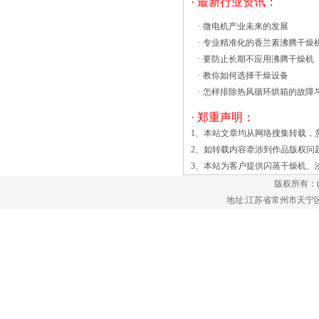
· 最新行业资讯：
沸腾干燥机的管理力度以及维护保养力
·
微电机产业未来的发展
度，期望能够提高产品质量与数量。但由
·
专业精准化的香兰素沸腾干燥
于沸腾干燥机管理、维护的技术与制度等
·
要防止长期不应用沸腾干燥机
因素的影响，导致一些企业沸腾干燥机运
·
教你如何选择干燥设备
转还是出现了一定的问题，对该企业的发
·
怎样排除热风循环烘箱的故障
展造成了直接的影响。 为了解决
沸腾干燥机管理与维护工作中存在的问
· 郑重声明：
题，应首先对该项工作的开振动流化床由
1、本站文章均从网络搜集转载，
于干燥过程中固体颗粒悬浮于干燥介质
2、如转载内容牵涉到作品版权问
中，因而热流体与被干燥的固体接触面积
3、本站为客户提供
闪蒸干燥机
、
很大，又由于物料剧烈搅动，大大的减少
版权所有：
了气膜阻力，因而干燥强度大。已在制
地址:江苏省常州市天宁区郑陆镇
糖、医药、化肥、化工、塑料、乳品、盐
业、和矿冶等工业部门得到广泛应
用。 流化床干燥的基本原理就是
通过加热的空气将湿颗粒吹至沸腾呈对流
状态，热空气将蒸发的水分或有机溶媒带
走，实现对湿颗粒的干燥，这就涉及到空
气的处理问题。振动流化床干燥机对其做