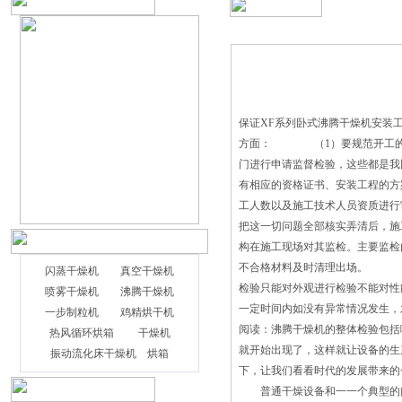
保证XF系列卧式沸腾干燥机安装
方面： （1）要规范开工的程
门进行申请监督检验，这些都是我
有相应的资格证书、安装工程的
工人数以及施工技术人员资质进行
把这一切问题全部核实弄清后，
构在施工现场对其监检。主要监检
不合格材料及时清理出场。 （
闪蒸干燥机
真空干燥机
检验只能对外观进行检验不能对性
喷雾干燥机
沸腾干燥机
一定时间内如没有异常情况发生，
一步制粒机
鸡精烘干机
详细介绍闪蒸干燥机的工作状态过程 闪
阅读：沸腾干燥机的整体检验包括
热风循环烘箱
干燥机
蒸干燥机普遍存在的问题是设备 一次性
就开始出现了，这样就让设备的生
振动流化床干燥机
烘箱
投资较大, 能耗较大, 而产量相对来说较
下，让我们看看时代的发展带来的
小, 而且设备调试时耗时费工。即使是现
普通干燥设备和一一个典型的闪