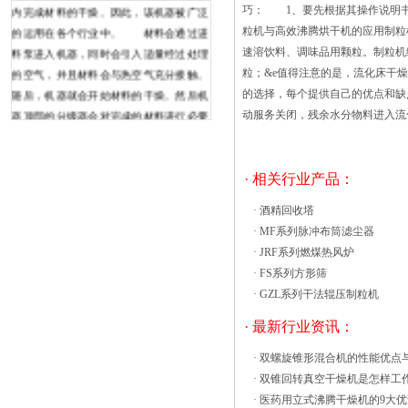
内完成材料的干燥。因此，该机器被广泛
巧： 1、要先根据其操作说明书
的运用在各个行业中。 材料会通过进
粒机与高效沸腾烘干机的应用制粒
料泵进入机器，同时会引入适量经过处理
速溶饮料、调味品用颗粒。制粒
的空气，并且材料会与热空气充分接触。
粒；&e值得注意的是，流化床干
随后，机器就会开始材料的干燥。然后机
的选择，每个提供自己的优点和
器顶部的分级器会对完成的材料进行必要
动服务关闭，残余水分物料进入流
塑料树脂专用热风循环烘箱产品介
绍： 热风循环烘箱配用低噪音耐高温
轴流风机和自动控温系统，整个循环系统
· 相关行业产品：
全封闭，使烘箱的热效率从传统的烘房3-
·
酒精回收塔
7%提高到目前的35-45%，^高热效率可达
·
MF系列脉冲布筒滤尘器
50%。CT-C型热风循环烘箱的设计成功，
·
JRF系列燃煤热风炉
使我国的热风循环烘箱达到了国内外^。
·
FS系列方形筛
为我国节约了大量能源，提高了企业的经
·
GZL系列干法辊压制粒机
济效益。1990年由国家医药管理局发布了
行业标准，统一型号为RXH。◎加热热源
· 最新行业资讯：
有蒸气、电、远红外、电蒸沸腾床干燥机
·
双螺旋锥形混合机的性能优点
在使用时也是有几方面的问题是需要严格
·
双锥回转真空干燥机是怎样工
按要求来的，如若在操作过程中出现不恰
·
医药用立式沸腾干燥机的9大优
当的方法就会造成机械的故障。接下来我