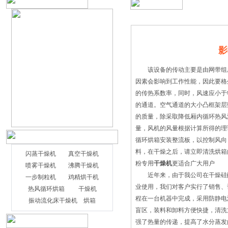
影
该设备的传动主要是由网带组成
因素会影响到工作性能，因此要
的传热系数率，同时，风速应小于
的通道。空气通道的大小凸框架层
的质量，除采取降低厢内循环热风
量，风机的风量根据计算所得的理
循环烘箱安装整流板，以控制风向
料，在干燥之后，请立即清洗烘箱
闪蒸干燥机
真空干燥机
粉专用
干燥机
更适合广大用户
喷雾干燥机
沸腾干燥机
近年来，由于我公司在干燥硅酸
一步制粒机
鸡精烘干机
当工厂进行各种金属氢氧化物、各种
业使用，我们对客户实行了销售、
热风循环烘箱
干燥机
重金属盐时，工厂会使用旋转闪蒸干燥机
程在一台机器中完成，采用防静电
振动流化床干燥机
烘箱
进行材料的干燥。同时由于该机器拥有较
盲区，装料和卸料方便快捷，清
高的导热系数，所以机器能在较短的时间
强了热量的传递，提高了水分蒸发