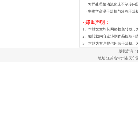
·
怎样处理振动流化床不制冷问
们就看下是哪几方面的问题我们需要特别
·
生物学高温干燥机与冷冻干燥
留意。对于卧式沸腾床干燥机而言，在设
备的整体上我们要常检查、保养、定期向
· 郑重声明：
轴承添加优质润滑油脂，保持脱水机良好
1、本站文章均从网络搜集转载，
的性能。针对于卧式沸腾干燥机的脱水机
2、如转载内容牵涉到作品版权问
而言，脱水机可不加热更行单独离心干
3、本站为客户提供
闪蒸干燥机
、
燥，但不能关停电机单独加热进行干燥。
版权所有：
再者就是在使用前一定要使转筒空振动流
地址:江苏省常州市天宁区郑陆镇
化床干燥机广泛适用于化工、轻工、医
药、食品、塑料、粮油、矿渣、制盐、糖
等行业的粉料颗粒状物料的干燥、冷却、
增湿等行业。 流化床干燥机广泛应用
于化工、制药、农林土特产品、粮食、轻
工等领域，属量大面广的通用机械产品。
我国振动流化床干燥机行业从形成、发展
到逐步走向成熟已经走过了20多年历史。
目前国内市场需要的常规振动流化床干燥
机，以及国际市场需要的主要振动流化床
干燥机，我国基本都能自己制造。这表