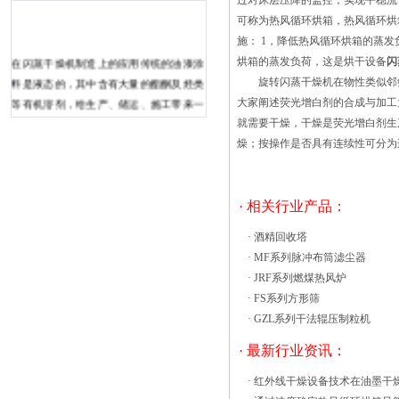
过对床层压降的监控，实现平稳流
可称为热风循环烘箱，热风循环烘
施： 1，降低热风循环烘箱的蒸
在闪蒸干燥机制造上的应用传统的油漆涂
烘箱的蒸发负荷，这是烘干设备
闪
料是液态的，其中含有大量的酯酮及烃类
旋转
闪蒸干燥机
在物性类似邻
等有机溶剂，给生产、储运、施工带来一
大家阐述荧光增白剂的合成与加工
系列麻烦，易燃易爆且很不安全。因有一
就需要干燥，干燥是荧光增白剂
定的毒性，挥发到大气中，严重地污染环
燥；按操作是否具有连续性可分为
境。因此，国内外的涂料专家们都在致力
于开发少用溶液或不用溶液的新型涂料。
这种新型涂料之一便是粉末涂料。磷化--
· 相关行业产品：
钝化工艺??在闪蒸干燥机的制造中，有百
·
酒精回收塔
分之七十的零件是碳钢结构。工序间周转
·
MF系列脉冲布筒滤尘器
时间较长，因此表面生成大量的铁锈，
·
JRF系列燃煤热风炉
涂 作为工业烘箱设计和制造商的领导
·
FS系列方形筛
者，我们定制了可满足您特定需求和规格
·
GZL系列干法辊压制粒机
的步入式烘箱。为全国各地的客户制造了
许多步入式烘箱，步入式烘箱以其控制，
· 最新行业资讯：
快速加热，质量和操作效率而闻
·
红外线干燥设备技术在油墨干
名。 工业步入式烘箱是定制的，