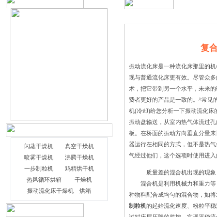
复
振动流化床是一种流化床那里的机
现与普通流化床更有效。尽管众多
术，把它带到另一个水平，未来
费者更好的产品是一致的。^常见
机(冷却)给您分析一下振动流
振动盘输送，从室内热气体流过孔
板。在桥面的振动方向垂直分
器运行在相同的方式，但不是热气
闪蒸干燥机
真空干燥机
气经过他们，这个选项时使用进入
喷雾干燥机
沸腾干燥机
一步制粒机
鸡精烘干机
质量差的混合机出现的现象
热风循环烘箱
干燥机
混合机是利用机械力和重力等，
振动流化床干燥机
烘箱
种物料配合成均匀的混合物，如
制粒机
的起始流化速度、粉粒平稳