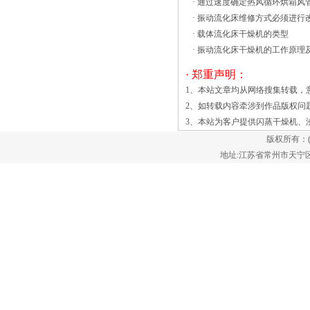
·
通过速度确定热风循环烘箱风
由高品质的重型结构制成，我们的步入式
·
振动流化床维修方式必须进行
烘箱采用屋顶安装组件设计，大限度地减
·
载体流化床干燥机的类型
少了占地面积，或者安装在烘箱后部的地
·
振动流化床干燥机的工作原理
板安装组件，步入式烘箱设计高效沸腾干
燥机适用于干燥湿颗粒在医药工业中，粉
· 郑重声明：
末材料的化学工业，饲料工业，轻工业
1、本站文章均从网络搜集转载，
等，沸腾烘干机可用于干燥大颗粒、小块
2、如转载内容牵涉到作品版权问
状物料，粘性块粒状物料，等
3、本站为客户提供
闪蒸干燥机
、
等。 高效沸腾干燥设备的功能特
版权所有：
色如下： 1、高效沸腾干燥机是
地址:江苏省常州市天宁区郑陆镇
循环结构，从而避免死角。 2、
在容器中的搅拌装置，避免潮湿物本文介
绍一种新型拥有特殊用途的强化干燥装置
——大型振动流化床干燥机。在干燥过程
中，不仅有利于边界层湍流，而且有利于
加热和传质，确保了干燥工作的稳定性。
以下是大型振动流化床的技术成熟度和稳
定性能的简要介绍。 这种振动流
化床除了具有良好的干燥功能外，还可以
根据工艺的需要进行材料造粒，冷却，筛