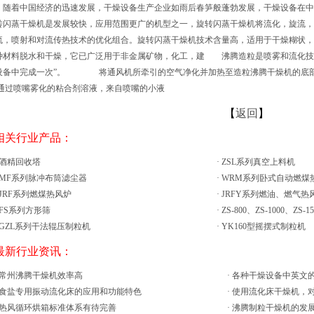
着中国经济的迅速发展，干燥设备生产企业如雨后春笋般蓬勃发展，干燥设备在中
转闪蒸干燥机是发展较快，应用范围更广的机型之一，旋转闪蒸干燥机将流化，旋流，
流，喷射和对流传热技术的优化组合。旋转闪蒸干燥机技术含量高，适用于干燥糊状，
种材料脱水和干燥，它已广泛用于非金属矿物，化工，建 沸腾造粒是喷雾和流化技
设备中完成一次”。 将通风机所牵引的空气净化并加热至造粒沸腾干燥机的底部
;通过喷嘴雾化的粘合剂溶液，来自喷嘴的小液
【
返回
】
 相关行业产品：
酒精回收塔
·
ZSL系列真空上料机
MF系列脉冲布筒滤尘器
·
WRM系列卧式自动燃煤
JRF系列燃煤热风炉
·
JRFY系列燃油、燃气热
FS系列方形筛
·
ZS-800、ZS-1000、ZS-
GZL系列干法辊压制粒机
·
YK160型摇摆式制粒机
 最新行业资讯：
常州沸腾干燥机效率高
·
各种干燥设备中英文
食盐专用振动流化床的应用和功能特色
·
使用流化床干燥机，
热风循环烘箱标准体系有待完善
·
沸腾制粒干燥机的发