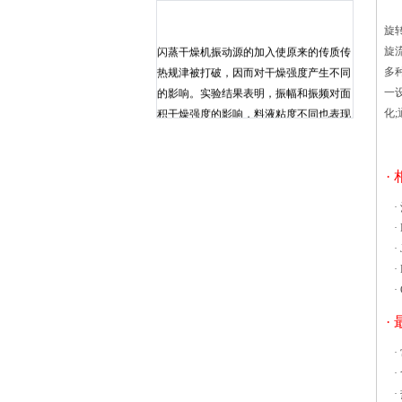
随
旋
闪蒸干燥机振动源的加入使原来的传质传
旋
热规津被打破，因而对干燥强度产生不同
多
的影响。实验结果表明，振幅和振频对面
一
积干燥强度的影响，料液粘度不同也表现
化
出不同特性，在干燥粘性较大的物料时，
宜采用大的振幅，振幅大则有利于提高惰
性载体的碰撞力，可以快速更新物料与热
·
空气的接触面，以提高传质速率。但对于
·
粘度较小的料液振动频率对强度的影响就
·
比较明显，振幅的影响并不明显。闪蒸干
·
燥机操作中还存在一个极值，在此实验条
·
件下 恒温烘箱是采用大风量循环，各
·
部位出风量可调节控制，电热恒温热风循
环烘箱内温度均匀非常均匀，无温度盲
·
区，烘出产品无色差，确保产品的固化质
·
量。 恒温烘箱控温系统采用多段
·
智能程序温控仪控温、固态继电器无触点
·
调动，自动完成控温曲线。电热恒温热风