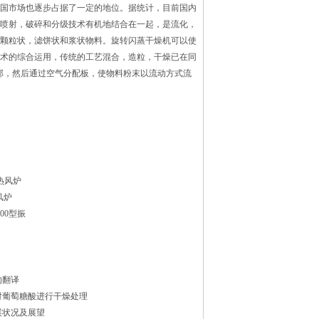
国市场也逐步占据了一定的地位。据统计，目前国内
喷射，破碎和分级技术有机地结合在一起，是流化，
颗粒状，滤饼状和浆状物料。旋转闪蒸干燥机可以使
术的综合运用，传统的工艺混合，造粒，干燥已在同
，然后通过空气分配板，使物料粉末以流动方式流
热风炉
风炉
1500型振
的翻译
对葡萄糖酸进行干燥处理
展状况及展望