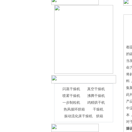
现
都
的
当
命
将
料
集
闪蒸干燥机
真空干燥机
此
喷雾干燥机
沸腾干燥机
产
一步制粒机
鸡精烘干机
中
热风循环烘箱
干燥机
本
振动流化床干燥机
烘箱
对
燥