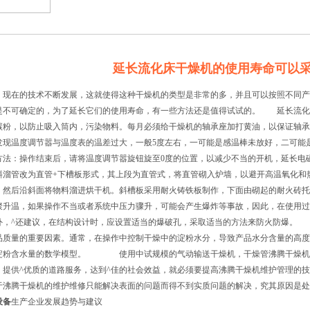
延长流化床干燥机的使用寿命可以
在的技术不断发展，这就使得这种干燥机的类型是非常的多，并且可以按照不同产
是不可确定的，为了延长它们的使用寿命，有一些方法还是值得试试的。 延长流化
碳粉，以防止吸入筒内，污染物料。每月必须给干燥机的轴承座加打黄油，以保证轴
发现温度调节嚣与温度表的温差过大，一般5度左右，一可能是感温棒未放好，二可能
方法：操作结束后，请将温度调节嚣旋钮旋至0度的位置，以减少不当的开机，延长电
斜溜管改为直管+下槽板形式，其上段为直管式，将直管砌入炉墙，以避开高温氧化和
，然后沿斜面将物料溜进烘干机。斜槽板采用耐火铸铁板制作，下面由砌起的耐火砖
聚升温，如果操作不当或者系统中压力骤升，可能会产生爆炸等事故，因此，在使用过
外，^还建议，在结构设计时，应设置适当的爆破孔，采取适当的方法来防火防爆。
品质量的重要因素。通常，在操作中控制干燥中的淀粉水分，导致产品水分含量的高度
淀粉含水量的数学模型。 使用中试规模的气动输送干燥机，干燥管沸腾干燥机管
，提供^优质的道路服务，达到^佳的社会效益，就必须要提高沸腾干燥机维护管
于沸腾干燥机的维护维修只能解决表面的问题而得不到实质问题的解决，究其原因是处
设备
生产企业发展趋势与建议