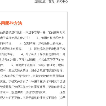
当前位置：
首页
-
新闻中心
采用哪些方法
品的要求进行设计，不过不管哪一种，它的使用时间
床干燥机使用寿命方法： 1、每周必须清理灶上
承的润滑性。 2、定期清除干燥机温棒上的棉渣，
是感温棒上有棉絮。 3、延长流化床干燥机使用寿
磁阀的寿命。 4、为了延长干燥机的使用寿命，可
热烟气的冲刷，下段为斜糟板，衔接由直管落下的物
托住。 5、同时由于流化床干燥机在作业时，物料
程中，应注意防火防爆。减少含氧量可以预防爆炸。
 在木薯淀粉干燥过程中，木薯淀粉的含水量是影响
变化。该研究并开发了一种用于在线估算闪蒸干燥机
理是我厂管理工作当中的重要环节，要降低管理成
理的技术水平，改进沸腾干燥机管理的模式。 现在
理方向的不正确，沸腾干燥机处理查找不到准 说
干