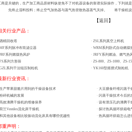
工商是关键的，生产加工商品原材料纵使免不了对机器设备的靠谱实际操作，下列就是
。 先终止湿料投料；终止空气加热器与蒸气热管散热器蒸气关掉。 将干燥机设
【
返回
】
 相关行业产品：
酒精回收塔
·
ZSL系列真空上料机
MF系列脉冲布筒滤尘器
·
WRM系列卧式自动燃煤
JRF系列燃煤热风炉
·
JRFY系列燃油、燃气热
FS系列方形筛
·
ZS-800、ZS-1000、ZS-
GZL系列干法辊压制粒机
·
YK160型摇摆式制粒机
 最新行业资讯：
生产苹果甜脆片用到的干燥设备技术
·
大豆膳食纤维闪蒸干
粉碎机械的发展
·
闪蒸干燥技术今后的
高效沸腾干燥机的维修保养
·
设有泄压孔的沸腾干
荷兰Ventilex流化床干燥机
·
探讨热风循环烘箱电
和其他设备相比较振动流化床具有哪些优越性
·
热风循环烘箱怎么进
 郑重声明：