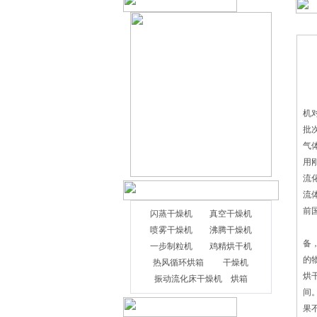
在
机
批
气
用
流
流
前
闪蒸干燥机
真空干燥机
干
喷雾干燥机
沸腾干燥机
备
一步制粒机
鸡精烘干机
的
热风循环烘箱
干燥机
烘
振动流化床干燥机
烘箱
间
果