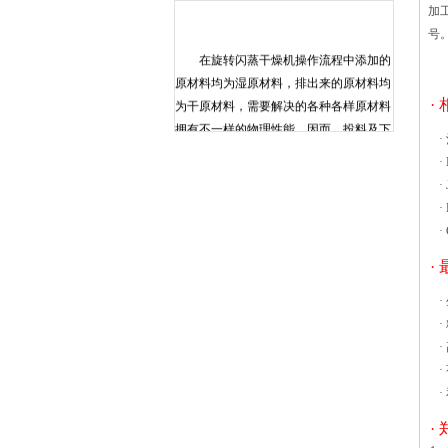
加
号
在旋转闪蒸干燥机操作流程中添加的
原材料均为湿原材料，排出来的原材料均
为干原材料，需要解决的各种各样原材料
·
拥有不一样的物理性能，因而，投料及下
·
料设备也是很多种多样，下边一起来看一
·
下旋转闪蒸干燥机的固态投料设备的采用
·
规则。 固态投料设备的适用范围是定
·
量分析、持续或中断的给旋转闪蒸干燥机
·
供货原材料。因而，投料设备务必具有下
列特性：1、能定量分析送料、送料量
·
可 该设备广泛应用于生物化学，化学
·
制药，医疗卫生，农业研究，环境保护等
·
领域的研究和应用。作为干燥样品和热硬
·
化热变性实验，排除残留水样，微生物使
·
用玻璃器皿的干热灭菌，加热实验前加
·
热，加热食品和化学放牧或软化实验中，
排除水分，食物在苛刻条件下延长保存时
·
间和建筑材料，电子元件，如干燥和加热