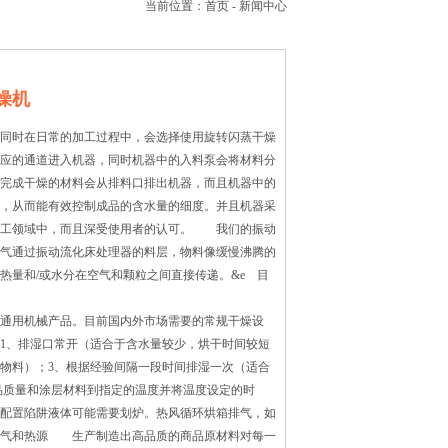
当前位置：
首页
-
新闻中心
燥机
同时在日常的加工过程中，会选择使用旋转闪蒸干燥
应的通道进入机器，同时机器中的入料泵会将材料分
完成干燥的材料会从排料口排出机器，而且机器中的
，从而能有效控制成品的含水量的细度。并且机器采
加工领域中，而且深受使用者的认可。 我们的振动
气通过振动流化床处理器的料层，物料像缓慢沸腾的
量和/或水分在空气和颗粒之间直接传递。&e 目
通用机械产品。目前国内外市场需要的常规干燥设
1、排湿口常开（适合于含水量较少，烘干时间较短
的物料）；3、根据经验间隔一段时间排湿一次（适合
品质量和涂层材料到指定的温度并将温度设定的时
品配置陷阱液体可能需要划炉。热风循环烘箱排气，如
排气和热源 生产制造出高品质的商品原材料对每一