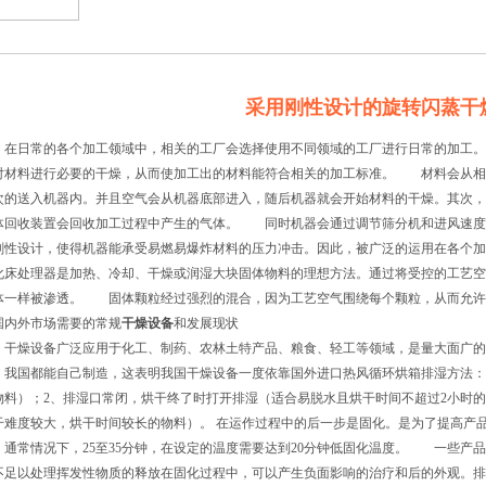
采用刚性设计的旋转闪蒸干
日常的各个加工领域中，相关的工厂会选择使用不同领域的工厂进行日常的加工。
对材料进行必要的干燥，从而使加工出的材料能符合相关的加工标准。 材料会从相
次的送入机器内。并且空气会从机器底部进入，随后机器就会开始材料的干燥。其次，
体回收装置会回收加工过程中产生的气体。 同时机器会通过调节筛分机和进风速度
刚性设计，使得机器能承受易燃易爆炸材料的压力冲击。因此，被广泛的运用在各个
化床处理器是加热、冷却、干燥或润湿大块固体物料的理想方法。通过将受控的工艺空
体一样被渗透。 固体颗粒经过强烈的混合，因为工艺空气围绕每个颗粒，从而允许热
国内外市场需要的常规
干燥设备
和发展现状
燥设备广泛应用于化工、制药、农林土特产品、粮食、轻工等领域，是量大面广的
，我国都能自己制造，这表明我国干燥设备一度依靠国外进口热风循环烘箱排湿方法：
物料）；2、排湿口常闭，烘干终了时打开排湿（适合易脱水且烘干时间不超过2小时
干难度较大，烘干时间较长的物料）。 在运作过程中的后一步是固化。是为了提高产
。通常情况下，25至35分钟，在设定的温度需要达到20分钟低固化温度。 一些产
不足以处理挥发性物质的释放在固化过程中，可以产生负面影响的治疗和后的外观。