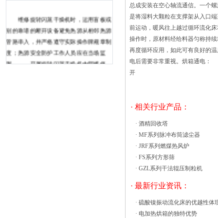
总成安装在空心轴流通信。一个螺
是将湿料大颗粒在支撑架从入口
维修旋转闪蒸干燥机时，运用盲板或
前运动，暖风往上越过循环流化
别的靠谱的断开设备避免热源从相邻热源
操作时，原材料经给料器匀称持续
管路串入，并严格遵守实际操作牌规章制
再度循环应用，如此可有良好的温
度；热源安全防护工作人员应在当场监
电后需要非常重视。烘箱通电： 
测。 开展旋转闪蒸干燥机內部维修、
开
清除时，应遵循以下要求；热源管路运用
盲板阻隔，除排烟道闸阀外的全部闸阀应
关紧，并紧急切断阀门开关电源；炉内要
· 相关行业产品：
自然通风优良，一氧化碳浓度值应在
24ppm下列，氧气含量应在18%～
·
酒精回收塔
21% KALTGAS是一种回火系统，利
·
MF系列脉冲布筒滤尘器
用非常低的液氮温度作为冷却剂，使液氮
·
JRF系列燃煤热风炉
在低温容器中蒸发，产生稳定的低温气
·
FS系列方形筛
流；该蒸发器可以进行调节，以大限度地
·
GZL系列干法辊压制粒机
减少液氮的消耗量，同时调节冷却速度和
气体流量，然后将低温气流通过真空绝缘
· 最新行业资讯：
柔性金属管线（N气管线）输送至要冷却
·
硫酸镍振动流化床的优越性体
的物体。一个KALTGAS系统只需要几分
·
电加热烘箱的独特优势