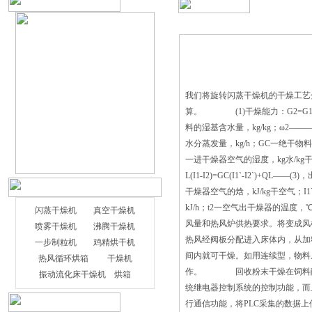
我们将旋转闪蒸干燥机的干燥工艺
算。 (1)干燥能力：G2=G1(1
料的湿基含水量，kg/kg；ω2———
水分蒸发量，kg/h；GC一绝干物料
一进干燥器空气的湿度，kg水/kg
L(I1-I2)=GC(I1`-I2`)+QL
干燥器空气的焓，kJ/kg干空气；I
kJ/h；t2一空气出干燥器的温度
闪蒸干燥机
真空干燥机
风量和热风炉供热要求。将变成风
喷雾干燥机
沸腾干燥机
热风经阀板分配进入床体内，从加
一步制粒机
鸡精烘干机
间内就可干燥。如用连续型，物料
热风循环烘箱
干燥机
作。 回收粉末干燥在饲料酶制
振动流化床干燥机
烘箱
统继电器控制系统的控制功能，而
行通信功能，将PLC采集的数据