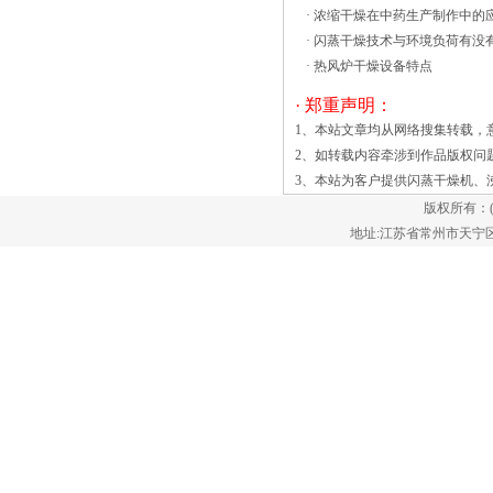
钟的时间即可产生温度低
·
浓缩干燥在中药生产制作中的
至-180°C（-292°F）的冷气流。 &e在
·
闪蒸干燥技术与环境负荷有没
高效沸腾干燥机安装完成之后，会出现的
·
热风炉干燥设备特点
问题并不会立刻显现，需要进行试运转来
发现问题。检验深层次的设备安装失误、
· 郑重声明：
不足和缺陷，用以进行检查、调试、改正
1、本站文章均从网络搜集转载，
和补救，来确保质量和的高效沸腾干燥机
2、如转载内容牵涉到作品版权问
运转的安全性。这一阶段中，应先空载之
3、本站为客户提供
闪蒸干燥机
、
后再进行负荷，单机应在联动之前，上一
版权所有：
步步骤准确完成后在进行下一步骤。在试
地址:江苏省常州市天宁区郑陆镇
运转阶段中应该有以下几个方面的问题需
要被关注： （1）高效沸腾干燥
机在正常运转的情况下发出的噪音小，声
音因为很多干燥具有很大的风险性，所以
安全生产是流化床干燥中重要的管理目
标，也是干燥工作得以顺利运行的核心要
素。为了保证干燥工作的安全性，需要根
据生产的实际需求，设计出合理的工艺流
程，对于振动流化床生产工艺中可能存在
的危险因素进行分析判断，做好安全控