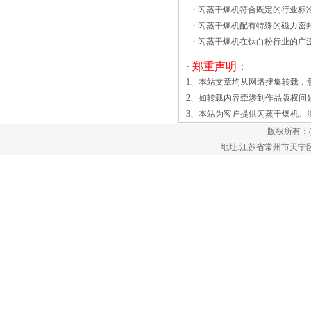
·
闪蒸干燥机符合既定的行业标
爆炸下限浓度的可燃气体和空气混合产生
·
闪蒸干燥机配有特殊的磁力密封
爆炸性混合物，有发生爆炸的危险。虽然
·
闪蒸干燥机在钛白粉行业的广
目前的热风循环烘箱对于大多数物料来讲
都是极其安全的，但一些特殊物料烘干
· 郑重声明：
时，事故还是时有发生对高效沸腾干燥
1、本站文章均从网络搜集转载，
机，基本都是以流化床工作原理为基础
2、如转载内容牵涉到作品版权问
的，其物料干燥过程的基础就是粉体的沸
3、本站为客户提供
闪蒸干燥机
、
腾。同时，在排风作用下，容器内细微粉
版权所有：
体经捕集袋过滤后排向室外，其捕集的过
地址:江苏省常州市天宁区郑陆镇
程就有大量的超细粉的产生，不管是在流
态沸腾还是在捕集运行中，沸腾干燥的整
个过程均伴有超细的粉体运动。 物料
在高效沸腾干燥机沸腾干燥过程中，由于
干燥气体与物料颗粒表面产生剧烈的摩
擦，干燥固体粒子之间也会产生剧烈的碰
撞与摩擦，同时固体粒子还与筒体 振
动是由电机促动，它的操作和维护方便稳
定，噪音低，寿命长。热效率高，物料受
热均匀，热交换充分，干燥强度高。与普