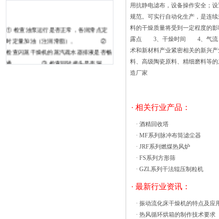
用抗静电滤布，设备操作安全；设
规范。可实行自动化生产，是连续
① 检查油泵运行是否正常，各润滑点定
料的干燥质量将受到一定程度的
时定量加油（注润滑脂）。 ②
露点 3、干燥时间 4、气流
检查闪蒸干燥机的蒸汽疏水器排液是否畅
术和新材料产业紧密相关的新兴产
通。 ③ 检查回转接头是否漏
料、高级陶瓷原料、精细磨料等的
气，有无异声。 ④ 检查冷却筒
造厂家
体大密封填料的空气、氮气和冷却水是否
畅通。 ⑤ 检查螺旋进料器的滑
动轴承，吹扫氮气是否畅通。 ⑥
· 相关行业产品：
检查各处轴承温度是否正常、有无异
·
酒精回收塔
声。 ⑦ 检查各处填料是否泄
·
MF系列脉冲布筒滤尘器
漏，温度是否正常。 ⑧ 检查支
·
JRF系列燃煤热风炉
承弹簧有无随着时代的发展，热风循环烘
·
FS系列方形筛
箱的现在已经在如化工、制药、食品、生
·
GZL系列干法辊压制粒机
物科技、新能源领域都得到了广泛的应
用。间接加热式热风循环烘箱设备具备回
· 最新行业资讯：
收利用和能源高效、节能的优点。但是对
·
振动流化床干燥机的特点及应
于一些特殊物料如干燥易燃的挥发性物
·
热风循环烘箱的制作技术要求
料，其在烘干时易燃成分经过积累，超过