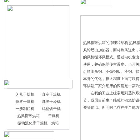
热风循环烘箱的原理和结构 热风
风轮经由加热器，而将热风送出，
的风机循环风模式。通过电机发出
使用，并确保即使室温度。当开
烘箱由角钢、不锈钢板、冷钢。
本身的优化，很大程度上面可以
环烘箱厂家介绍床的深度是一蒸汽
在我的工业上经常用到蒸汽煅烧
闪蒸干燥机
真空干燥机
节，我国目前生产纯碱的锻烧炉设
喷雾干燥机
沸腾干燥机
资等优点。但同时也存在生产能力
一步制粒机
鸡精烘干机
热风循环烘箱
干燥机
振动流化床干燥机
烘箱