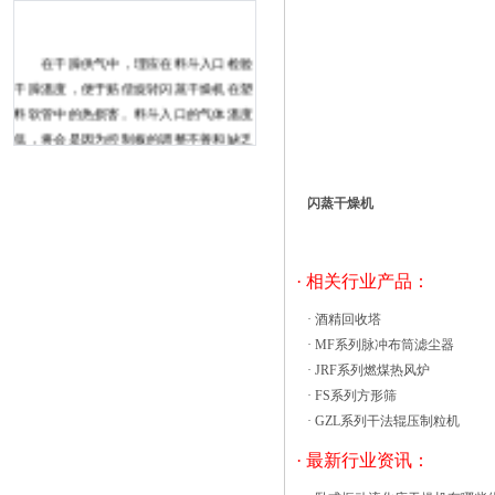
在干躁供气中，理应在料斗入口检验
干躁溫度，便于赔偿旋转闪蒸干燥机在塑
料软管中的热损害。料斗入口的气体溫度
低，将会是因为控制板的调整不善和缺乏
隔热层，或是是电加热器元器件、电加热
器电流量交流接触器、热电阻或控制板出
闪蒸干燥机
現了常见故障。除此之外，检测全部干躁
全过程中各部的干躁溫度、观查防潮剂拆
换时的溫度起伏状况也很关键。 假如
· 相关行业产品：
原材料从旋转闪蒸干燥机出去后沒有获
得 RXH热风循环烘箱的空气循环系统
·
酒精回收塔
采用高效的鼓风机回收风模式，通过回收
·
MF系列脉冲布筒滤尘器
风力发电机（非接触式开关）发出的风源
·
JRF系列燃煤热风炉
在通过加热器后启动风轮，然后发出热
·
FS系列方形筛
风，然后，它通过旋风管到达热风循环烘
·
GZL系列干法辊压制粒机
箱的内腔，然后将用过的空气作为循环风
· 最新行业资讯：
源吸收到旋风管中，等待再次使用，确保
室内温度均匀。当开关的运动引起温度波