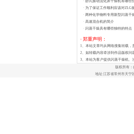
·
卧式振动流化床干燥机有哪些
动时，风循环系统将快速恢复其运行状
·
为了保证工作顺利应该对ZLG
态，直到温度达到设定温度。 &emsp
·
两种化学物料专用新型闪蒸干
沸腾床干燥机的8个详细步骤1、沸腾干燥
·
高速混合机的简介
机的轴承和齿轮寿命，一般2-3年。摆线
·
闪蒸干燥具有哪些独特的特点
减速机润滑要定期检查油位，新设备在全
· 郑重声明：
运转后50小时换油。根据沸腾干燥机的清
1、本站文章均从网络搜集转载，
洗程序，设备卫生。2、每班检查一次机
2、如转载内容牵涉到作品版权问
油，如缺油及时补充。主传动箱、配电
3、本站为客户提供
闪蒸干燥机
、
箱、传动部分齿轮油、油脂要检查一次
版权所有：
半。适当添加或更换齿轮油、润滑脂。螺
地址:江苏省常州市天宁区郑陆镇
旋轴底部轴承运行500小时后拆卸，(新机
器运行100小时后拆卸)，拆装时如发现损
坏应更换。应严格检查轴承加油脂多点预
测控制系统 为了提供^高的能源
效率，提供了一个可选的基于PLC的控制
系统，具有专门用于砂子和骨料干燥的逻
辑。该系统使用高速温度变送器检测干燥
区，冷却区和排气罩中多达九个点的温度
变化。复杂的控制系统在产品到达机器端