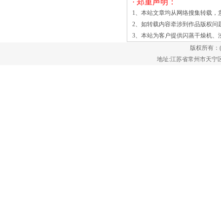
· 郑重声明：
较低，有些小作坊也能造出热风循环烘
1、本站文章均从网络搜集转载，
箱，小作坊为了与大厂家竞争，在没有其
2、如转载内容牵涉到作品版权问
他设计制造优势的情况下，唯一的方法就
3、本站为客户提供
闪蒸干燥机
、
是压低价格。这种现象的出现，在谈到市
版权所有：
场问题时，中国高效沸腾干燥机技术应用
地址:江苏省常州市天宁区郑陆镇
领域现在决非局限于化工行业而是遍布各
行各业，非常广泛，并且随着科学技术的
不断发展和进步，高效沸腾干燥机技术的
应用领域将进一步拓宽，潜在市场非常
大。以农产品为例，日本拥有的农产品高
效沸腾干燥机设备大致在150～170万台，
而我国仅有2万台。一方面，说明我国的
农业机械化程度还远远不够；高效沸腾干
燥另一方面也说明我们的消费理念还有很
竖式（移动床）干燥器的特性大 通常
我们会把振动流化床干燥设备简单地称为
是振动流化床。振动流化床适用于污泥的
全干化处理。振动流化床干燥设备的结构
从底部到顶部基本分为三个部
分。 振动流化床干燥设备的^下