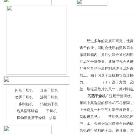
经过多年的发展和研究，使得热
烘干作业，同时会使用轴流风扇
循环烘箱内。并且烘箱会通过利用
产品的干燥作业。新鲜空气会从
配备的自动恒温控制系统可以对设
加工。由于闪蒸干燥机和管线连接
力。 （１）设计方面 必须根
兰、螺栓及垫片的尺寸，并对制造
闪蒸干燥机
真空干燥机
闪蒸干燥机
广泛用于滤饼状
喷雾干燥机
沸腾干燥机
领域中其选型的标准却不尽相同，
一步制粒机
鸡精烘干机
上来说是一种空气对流干燥设备，
热风循环烘箱
干燥机
制改进意见： 常用热风加热控制
振动流化床干燥机
烘箱
中，工厂会根据情况选择合适的机
燥机进行材料的干燥。并且由于