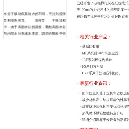
已经开发了超临界抵制在抵抗模式
于100nm的关键尺寸的精细图
水分子移动依其动力的不同，可分为湿传
在超临界流体中的水分引起图案变
导和湿热传导。 湿传导 干燥过程
中，由于表面水分的蒸发，颗粒表面水分
与内部水分形成浓度差，因而在颗粒半径
· 相关行业产品：
方向有一个水分梯度，引起水分由内部向
表面移动。这种扩散、传导是由水分差引
·
酒精回收塔
起的。 湿热传导 由于颗粒表面水
·
MF系列脉冲布筒滤尘器
分蒸发时需要吸收热量，造成颗粒内部与
·
JRF系列燃煤热风炉
表面的温度差，即在半径方向存在一个温
·
FS系列方形筛
度差 温度梯度。由此引起的水分移动称
·
GZL系列干法辊压制粒机
湿热传导。 在用于热空气干燥时，湿
· 最新行业资讯：
扩散热风循环烘箱报价情况如何，是我们
今天主要考察的内容。需求热风循环烘箱
·
如何防止闪蒸干燥机和管线连
的厂家可能都有所了解，热风循环烘箱的
·
减少材料发生结块可能的沸腾
市场价格差异化非常大。同一型号的设
·
旋转脉冲流化床主要优点体现
备，不同厂商的报价都不尽相同，高低差
·
热风循环烘箱性能特点介绍
距有时非常大。 为什么会出现这种情况
·
详细介绍喷雾干燥设备与喷雾
呢？其主因是热风循环烘箱的制造门槛比