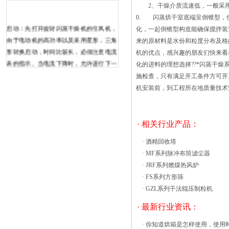
2、干燥介质流速低，一般采用0.2
0. 闪蒸烘干室底端呈倒锥型，
启动：先打开旋转闪蒸干燥机的引风机，
化，一起倒锥型构造能确保搅拌装
由于电动机的高功率以及采用星形，三角
来的原材料是水份和粒度分布及格
形转换启动，时间比较长，必须注意电流
机的优点，感兴趣的朋友们快来看看
表的指示。当电流下降时，允许进行下一
化的进料的理想选择??*闪蒸干燥
个操作。否则会因母线电流过大而导致故
施检查，只有满足开工条件方可
障。然后打开鼓风机，电流下降后，打开
机安装前，到工程所在地质量技术
搅拌器，进料装置，风扇和其他装置。
进料：先打开压缩空气阀，然后打开脉冲
开关。打开蒸汽阀，将进气温度控制在适
· 相关行业产品：
当的范围内。然后按变频器的启动按钮启
·
酒精回收塔
动进料装置，然后将湿物料连续进料到料
·
MF系列脉冲布筒滤尘器
斗一个好的热风循环烘箱必须达到蠕变极
·
JRF系列燃煤热风炉
限强、持久强度高、应力松弛的稳定性强
·
FS系列方形筛
等条件。下面就来一起介绍一下热风循环
·
GZL系列干法辊压制粒机
烘箱这几个条件吧。 蠕变极限是
指高温长时间载荷作用下，机件不致产生
· 最新行业资讯：
过量塑性变形的拉力指标。蠕变极限与常
·
你知道烘箱是怎样使用，使用
温下机件设计的选用是相似的，材料蠕变