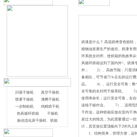
烘漆是什么？ 高温烘烤变色较轻
植物油发展生产的途径。烘漆专用
环系统全封闭，使烘箱的热效率从传统
风循环烘箱达到了国内外^。烘漆
外； 2）、高效节能：只需消耗
备相比，可节省75％左右的运行
品。 4）、运行安全可靠：整个
全可靠的全封闭干燥系统。 5
闪蒸干燥机
真空干燥机
使用寿命长；运行安全可靠，全自
喷雾干燥机
沸腾干燥机
连续干燥作业。 7）、适用范
一步制粒机
鸡精烘干机
干作业。这种烘箱应放在室内干净
热风循环烘箱
干燥机
差过大的情况，为此需要通过一些
振动流化床干燥机
烘箱
计，其安放位置顶板向下200为
1、结构简单，管理方便，运转