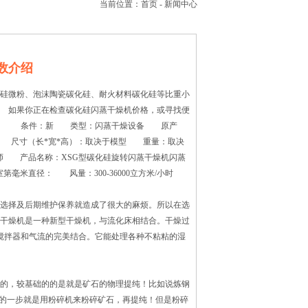
当前位置：
首页
-
新闻中心
数介绍
硅微粉、泡沫陶瓷碳化硅、耐火材料碳化硅等比重小
 如果你正在检查碳化硅闪蒸干燥机价格，或寻找便
造商。 条件：新 类型：闪蒸干燥设备 原产
）： 尺寸（长*宽*高）：取决于模型 重量：取决
程师 产品名称：XSG型碳化硅旋转闪蒸干燥机闪蒸
第毫米直径： 风量：300-36000立方米/小时
选择及后期维护保养就造成了很大的麻烦。所以在选
干燥机是一种新型干燥机，与流化床相结合。干燥过
转搅拌器和气流的完美结合。它能处理各种不粘粘的湿
的，较基础的的是就是矿石的物理提纯！比如说炼钢
要的一步就是用粉碎机来粉碎矿石，再提纯！但是粉碎