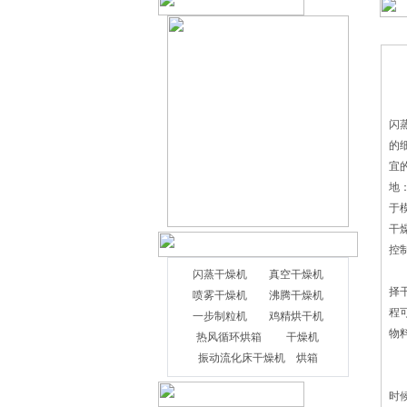
闪
的
宜
地
于
干
控
干
闪蒸干燥机
真空干燥机
择
喷雾干燥机
沸腾干燥机
程
一步制粒机
鸡精烘干机
物
热风循环烘箱
干燥机
振动流化床干燥机
烘箱
旋
时