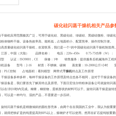
碳化硅闪蒸干燥机相关产品参
蒸干燥机应用范围极其广泛，可用于碳化硅、黑碳化硅、绿碳硅、黑碳硅微粉、绿碳化
细粉体物料干燥。设备热效率高、能耗低，占地面积小、配置简单、操作控制方便。
的高质量碳化硅闪蒸干燥机，欢迎联系，我们是一个^的中国碳化硅闪蒸干燥机制
：江苏，中国（大陆） 品牌名称： 电压：220v-450v 0.75-75功率（W
模型 认证：ISO9001，CE 保修：1年 销售服务：提供服务后机械海外工
燥机设备 型号：2-16 材质：不锈钢、碳钢 蒸发量：10-2000公斤/小时 室
制：PLC控制 占地面积：看到模型 网带式
干燥机
特点及工作原理
燥设备多种多样，每种干燥设备的工作原理及特点也各不相同，这对于干燥设备的
干燥设备是，我们要首先了解其特点及原理。下面日宏佳尔特粉体设备公司就旋转闪蒸
可以在1到10秒内完成。糊膏，糊状物，蛋糕形状的材料可以干。旋转闪蒸干燥是旋
料，可以是一种均匀、湿的产品，不需要进一步压碎。
转闪蒸干燥机是稍微倾斜的圆柱形壳体，由两个在在我国的工业中，我认为较重要
候，就得把铁矿是的纯度提高到60%以上，炼钢炉才可以使用。然而在矿石提纯较重