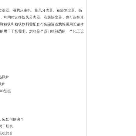
过滤器、沸腾床主机、旋风分离器、布袋除尘器、高
，可同时选择旋风分离器、布袋除尘器，也可选择其
颗粒状和粉状物料需配套布袋除隧道
烘箱
采用长箱体
的烘干干燥需求。
烘箱
是个我们很熟悉的一个化工设
热风炉
风炉
1500型振
，应如何解决？
腾干燥机
燥机简介