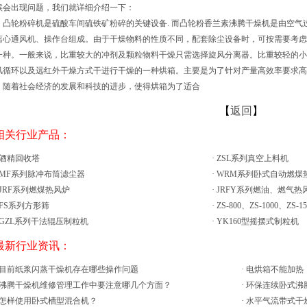
候会出现问题，我们就详细介绍一下：
轮粉碎机是硫酸车间硫铁矿粉碎的关键设备. 而凸轮粉香兰素沸腾干燥机是由空气
离心通风机、操作台组成。由于干燥物料的性质不同，配套除尘设备时，可按需要考虑
一种。一般来说，比重较大的冲剂及颗粒物料干燥只需选择旋风分离器。比重较轻的小
风循环以及远红外干燥方式干进行干燥的一种烘箱。主要是为了针对产量高效率要求高
，随着社会经济的发展和科技的进步，使得烘箱为了适合
【
返回
】
 相关行业产品：
酒精回收塔
·
ZSL系列真空上料机
MF系列脉冲布筒滤尘器
·
WRM系列卧式自动燃煤
JRF系列燃煤热风炉
·
JRFY系列燃油、燃气热
FS系列方形筛
·
ZS-800、ZS-1000、ZS-
GZL系列干法辊压制粒机
·
YK160型摇摆式制粒机
 最新行业资讯：
目前纸浆闪蒸干燥机存在哪些操作问题
·
电烘箱不能加热
沸腾干燥机维修管理工作中要注意哪几个方面？
·
环保连续卧式沸
怎样使用卧式槽型混合机？
·
水平气流带式干