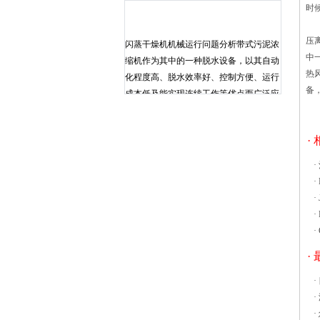
时
凸
压
闪蒸干燥机机械运行问题分析带式污泥浓
中
缩机作为其中的一种脱水设备，以其自动
热
化程度高、脱水效率好、控制方便、运行
备
成本低及能实现连续工作等优点而广泛应
用于污水处理厂、市政、自来水厂、造
纸、印染、皮革、化工、制药、电镀、冶
·
金、食品等领域废水处理后工序的污泥脱
水，同时它也可以作为工业生产中的固液
·
分离设备。热风循环烘箱的使用原理中我
·
们已经介绍过，其干燥物料主要依靠热量
·
及合理设计的热风气流。实际生产活动
·
中，热风气流的设计非常之重要，很多热
·
风循环烘箱出现烘干情况不好的时候，都
是由于热风气流的风道没有设计好。 根
·
据热风循环烘箱送风气流的特点，一般情
·
况下会有相当部分的送风集中在烘箱上
·
部，导致烘箱内部的顶部两排回风圆管的
·