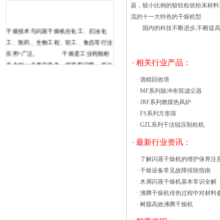
器，较小比例的较轻粒状粉末材料
流的十一大特色的干燥机型
国内的科技不断进步,不断提高,
干燥技术与闪蒸干燥机在化工、石油化
工、医药、生物工程、轻工、食品等行业
应用^广泛。 干燥是工业耗能相
· 相关行业产品：
当大的一个单元操作，据资料记载，发达
国家工业耗能的１４％被用于干燥，有些
·
酒精回收塔
行业的干燥耗能甚至占到生产总耗能的３
·
MF系列脉冲布筒滤尘器
５％，而且这个数字在不断地增
·
JRF系列燃煤热风炉
大。 同时，运用矿物燃料作为热
·
FS系列方形筛
源进行干燥操作产生大量的二氧化碳等气
·
GZL系列干法辊压制粒机
体。闪蒸干燥机的尾气（这些气体中夹带
· 最新行业资讯：
一些粉尘）对大气环境有不良的影响，这
对于日益引起全随着生活质量的提高，人
·
了解闪蒸干燥机的维护保养注
们对饮食的要求也日益增高，五谷杂粮因
·
干燥设备常见故障排除指南
其健康绿色的特性深受人们的欢迎。今天
·
木屑闪蒸干燥机基本常识全解
我们就来介绍下其中之一的薏米及其烘干
·
沸腾干燥机传热过程中对材料
采用的热风循环烘箱。 薏米 物料介绍：
·
树脂高效沸腾干燥机
薏米，又叫薏苡仁、苡仁、六谷子，为禾