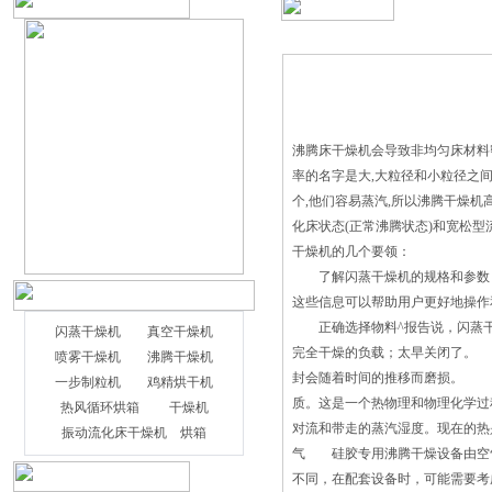
沸腾床干燥机会导致非均匀床材料密
率的名字是大,大粒径和小粒径之间的
个,他们容易蒸汽,所以沸腾干燥机
化床状态(正常沸腾状态)和宽松型
干燥机的几个要领：
了解闪蒸干燥机的规格和参数：
这些信息可以帮助用户更好地操作
正确选择物料^报告说，闪蒸干
闪蒸干燥机
真空干燥机
完全干燥的负载；太早关闭了。
喷雾干燥机
沸腾干燥机
封会随着时间的推移而磨损。 
一步制粒机
鸡精烘干机
质。这是一个热物理和物理化学过
热风循环烘箱
干燥机
对流和带走的蒸汽湿度。现在的热
振动流化床干燥机
烘箱
气 硅胶专用沸腾干燥设备由空
不同，在配套设备时，可能需要考