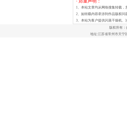
本科植物薏苡的种仁。其性凉，味甘、
· 郑重声明：
淡，入脾、肺、肾经，具有利水、健脾、
1、本站文章均从网络搜集转载，
除痹、清热排脓的功效。薏米生于温暖潮
2、如转载内容牵涉到作品版权问
湿的十边地和山谷溪沟，海拔2000米以下
3、本站为客户提供
闪蒸干燥机
、
较普遍。由于薏米的营养技术领
版权所有：
域 闭式循环沸腾干燥机涉及一种
地址:江苏省常州市天宁区郑陆镇
闭环流化床干燥器用于化学，制药和其他
材料的干燥和溶剂回收。闭式循环沸腾干
燥机涉及一种封闭的循环沸腾干燥机，其
适用于材料的干燥和溶剂回收的化学品，
药品等领域的主机，并包括一料斗和一个
多孔板或烧结屏幕，其中所述多孔板或烧
结屏幕横向地布置在料斗的底部。主机的
特征在于，所述多孔板或烧结屏幕具有一
个周转结构。主机可以用于连续生产，防
止材料从与外部接触，并降低污染的
材 该机器提供的功能，如二次干燥，
颗粒重新团聚，和二次粉末去除。该装置
还可用于卵磷脂喷涂和物料冷却，有效地
调节奶粉、大豆粉和其他粉状物料的包装