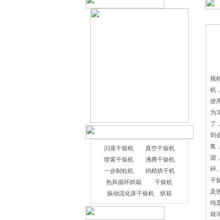
电
规
机
使
为
了
则
集
闪蒸干燥机
真空干燥机
源
喷雾干燥机
沸腾干燥机
碎
一步制粒机
鸡精烘干机
干
热风循环烘箱
干燥机
及
振动流化床干燥机
烘箱
纯
就