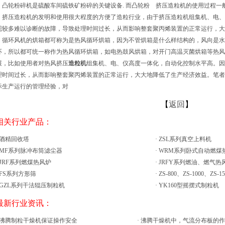
轮粉碎机是硫酸车间硫铁矿粉碎的关键设备. 而凸轮粉 挤压造粒机的使用过程一
压造粒机的发明和使用很大程度的方便了造粒行业，由于挤压造粒机组集机、电、
现较多难以诊断的故障，导致处理时间过长，从而影响整套聚丙烯装置的正常运行，大
，循环风机的烘箱都可称为是热风循环烘箱，因为不管烘箱是什么样结构的，风向是水
环，所以都可统一称作为热风循环烘箱，如电热鼓风烘箱，对开门高温灭菌烘箱等
展，比如使用者对热风挤压
造粒机
组集机、电、仪高度一体化，自动化控制水平高。因
理时间过长，从而影响整套聚丙烯装置的正常运行，大大地降低了生产经济效益。笔者
际生产运行的管理经验，对
【
返回
】
 相关行业产品：
酒精回收塔
·
ZSL系列真空上料机
MF系列脉冲布筒滤尘器
·
WRM系列卧式自动燃煤
JRF系列燃煤热风炉
·
JRFY系列燃油、燃气热
FS系列方形筛
·
ZS-800、ZS-1000、ZS-
GZL系列干法辊压制粒机
·
YK160型摇摆式制粒机
 最新行业资讯：
沸腾制粒干燥机保证操作安全
·
沸腾干燥机中，气流分布板的作