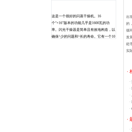
凸
挤
这是一个很好的闪蒸干燥机。16
出
个“×16”版本的功能几乎是1600瓦的功
的
率。闪光干燥器是简单且有效地构造，以
循
确保^少的问题和^长的寿命。它有一个10
发
脚插头电源线、站和易于操纵周围的商店
处
脚轮。 闪蒸干燥机低成本的设置
实
满足了企业基本要求，启动或可以作为一
个备份系统。没有指示灯和开关。然而，
它通常回暖约10-15分钟，你可以很容易
·
地知道其开启或关闭闪光灯下只是感
·
牛仔裤专用烘箱采用的是吊轨结构，可以
·
随时调节，这样也就保证了终的效果，但
·
整体的消耗是非常大的，为此我们需要做
·
一些合理的设计，这样才能满足实际的工
·
作需求，具体的细节需要了解清楚。
1、排气系统的部件尺寸是牛仔裤专用烘
·
箱设计的关键阶段，太多的排气，会非常
·
的浪费，太少的废气将不会干燥产品，机