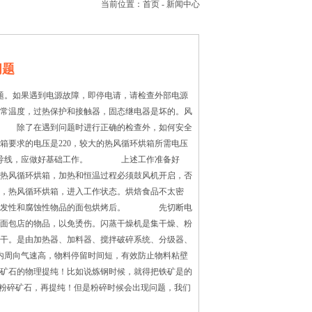
当前位置：
首页
-
新闻中心
问题
。如果遇到电源故障，即停电请，请检查外部电源
常温度，过热保护和接触器，固态继电器是坏的。风
 除了在遇到问题时进行正确的检查外，如何安全
求的电压是220，较大的热风循环烘箱所需电压
的电源导线，应做好基础工作。 上述工作准备好
热风循环烘箱，加热和恒温过程必须鼓风机开启，否
热风循环烘箱，进入工作状态。烘焙食品不太密
止挥发性和腐蚀性物品的面包烘烤后。 先切断电
面包店的物品，以免烫伤。闪蒸干燥机是集干燥、粉
干。是由加热器、加料器、搅拌破碎系统、分级器、
内周向气速高，物料停留时间短，有效防止物料粘壁
矿石的物理提纯！比如说炼钢时候，就得把铁矿是的
来粉碎矿石，再提纯！但是粉碎时候会出现问题，我们