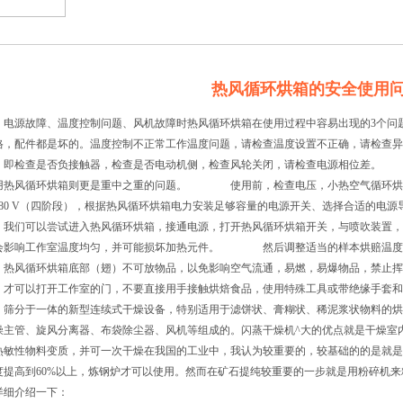
热风循环烘箱的安全使用
源故障、温度控制问题、风机故障时热风循环烘箱在使用过程中容易出现的3个问题
格，配件都是坏的。温度控制不正常工作温度问题，请检查温度设置不正确，请检查异
，即检查是否负接触器，检查是否电动机侧，检查风轮关闭，请检查电源相位差。
用热风循环烘箱则更是重中之重的问题。 使用前，检查电压，小热空气循环烘箱要
380 V（四阶段），根据热风循环烘箱电力安装足够容量的电源开关、选择合适
，我们可以尝试进入热风循环烘箱，接通电源，打开热风循环烘箱开关，与喷吹装置，
会影响工作室温度均匀，并可能损坏加热元件。 然后调整适当的样本烘赔温度，
，热风循环烘箱底部（翅）不可放物品，以免影响空气流通，易燃，易爆物品，禁
，才可以打开工作室的门，不要直接用手接触烘焙食品，使用特殊工具或带绝缘手套和
、筛分于一体的新型连续式干燥设备，特别适用于滤饼状、膏糊状、稀泥浆状物料的烘
燥主管、旋风分离器、布袋除尘器、风机等组成的。闪蒸干燥机^大的优点就是干燥室
热敏性物料变质，并可一次干燥在我国的工业中，我认为较重要的，较基础的的是就是
度提高到60%以上，炼钢炉才可以使用。然而在矿石提纯较重要的一步就是用粉碎机
详细介绍一下：