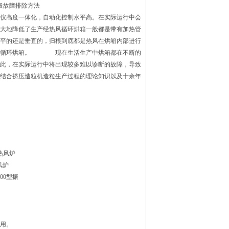
般故障排除方法
仪高度一体化，自动化控制水平高。在实际运行中会
大地降低了生产经热风循环烘箱一般都是带有加热管
平的还是垂直的，归根到底都是热风在烘箱内部进行
热风循环烘箱。 现在生活生产中烘箱都在不断的
此，在实际运行中将出现较多难以诊断的故障，导致
结合挤压
造粒机
造粒生产过程的理论知识以及十余年
热风炉
风炉
1500型振
用。