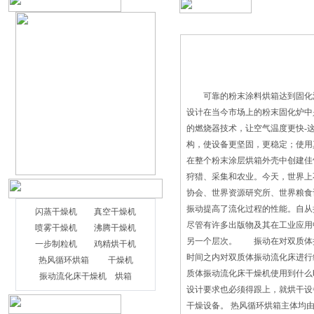
可靠的粉末涂料烘箱达到固化温
设计在当今市场上的粉末固化炉
的燃烧器技术，让空气温度更快
构，使设备更坚固，更稳定；使用
在整个粉末涂层烘箱外壳中创建
狩猎、采集和农业。今天，世界
协会、世界资源研究所、世界粮食
振动提高了流化过程的性能。自从
闪蒸干燥机
真空干燥机
尽管有许多出版物及其在工业应用
喷雾干燥机
沸腾干燥机
另一个层次。 振动在对双质体
一步制粒机
鸡精烘干机
时间之内对双质体振动流化床进
热风循环烘箱
干燥机
质体振动流化床干燥机使用到什么
振动流化床干燥机
烘箱
设计要求也必须得跟上，就烘干设
干燥设备。 热风循环烘箱主体均