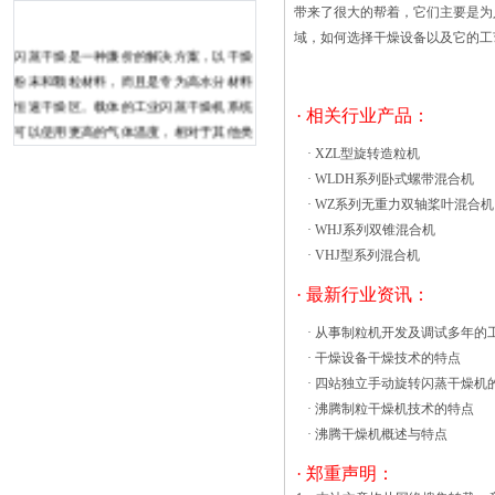
带来了很大的帮着，它们主要是为
域，如何选择
干燥设备
以及它的工
闪蒸干燥是一种廉价的解决方案，以干燥
粉末和颗粒材料，而且是专为高水分材料
恒速干燥区。载体的工业闪蒸干燥机系统
· 相关行业产品：
可以使用更高的气体温度，相对于其他类
型的干燥机，因为该材料保留时间很短。
·
XZL型旋转造粒机
急骤干燥完成与大量气体和积极的热交
·
WLDH系列卧式螺带混合机
换，从而同时传输的处理的材
·
WZ系列无重力双轴桨叶混合机
料。 工业闪蒸干燥机非常适合
·
WHJ系列双锥混合机
于：干燥材料用在恒率干燥区高水分含
·
VHJ型系列混合机
量。高温干燥气体吹入管，在那里材料被
· 最新行业资讯：
连续地送入，干燥，和运输。经加工的材
料从所述废气通过在闪大家熟知的热风循
·
从事制粒机开发及调试多年的
环烘箱其实有多种型号。常见的我们将其
·
干燥设备干燥技术的特点
分为6种标准型号。用型号标记来区分分
·
四站独立手动旋转闪蒸干燥机
别为CT-C-O型，CT-C-1型，CT-C-2型，
·
沸腾制粒干燥机技术的特点
CT-C-3型，CT-C-4型，CT-C-5型。简单的
·
沸腾干燥机概述与特点
来讲就是单门单车，双门双车，双门四
· 郑重声明：
车，三门六车，四门八车以及五门十车这