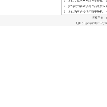
1、本站文章均从网络搜集转载，
6种类型。热风循环烘箱均采用空气循环
2、如转载内容牵涉到作品版权问
系统，使用轴流风机使箱内气流进行循环
3、本站为客户提供
闪蒸干燥机
、
流动，风源由循环送风电机(采用无触点
版权所有：
开关)带动风轮经由加热器，而1、高效沸
地址:江苏省常州市天宁区郑陆镇
腾干燥机由于流化床内温度分布均匀，可
避免产品的任何局部过热，所以特别适用
于某些热敏物料的干燥如磨芋、聚丙烯酰
胺等。??2、高效沸腾干燥机独立电气柜
和PLC人机交互操作控制，集成了所有干
燥参数设置，操作安全方便。??3、高效
沸腾干燥机传热效果良好，床层内温度比
较均匀，具有很高的热容量系数或体积传
热系数，生产能力大。??4、在同一高效
沸腾干燥机内可以进行连续操作，也可进
行间歇操作。??5、高一个普通流化床干
燥设备限制总运动的固体和气体以及固体
返混不是很显著时，振动流化床的床受到
外加磁场和在鼓泡方式操作。振动流化床
干燥技术涉及到传热和传质理论在各个生