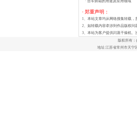
·
台车烘箱的用途及应用领域
理。但是沸腾干燥也是发展历史较长的干
· 郑重声明：
燥设备之一，功能比较完善。那么这两种
1、本站文章均从网络搜集转载，
沸腾干燥机的工作原理都是怎么样的呢？
2、如转载内容牵涉到作品版权问
下面为大家介绍。首先让我们来看看这两
3、本站为客户提供
闪蒸干燥机
、
种设备的部件组成：1、强化沸腾干燥机
由加热器、加料器、干燥器(主机)粉碎
版权所有：
机、旋风分离器、袋式除作为一种高效的
地址:江苏省常州市天宁区郑陆镇
固体颗粒干燥方法，我们的振动流化床受
到众多行业的青睐，这是为什么呢？下面
小编就为大家简单分析一下。 振动流
化床的优势： 1、运行稳定、噪声
小、使用寿命长、维修方便 2、热效
率高，能耗低 3、料层厚度、移动速
度及振幅均可无级调整，可调性好
4、可干燥易碎物料，物料表面损伤
小 5、采用全封闭式结构，环境清
洁 6、振动促进流态化，空气需要量
少，颗粒夹带率低 以上就是振动流化
空气和固体之间的热接触通常非常短，因