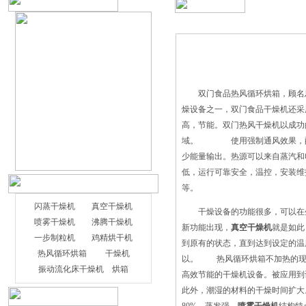
双门食品热风循环烘箱，顾名思
燥设备之一，双门食品干燥机还采
高，节能。双门热风干燥机以成功
域。 使用强制通风效果，配有
少能量输出。热源可以来自蒸汽
低，运行可靠安全，温控，安装维
等。
闪蒸干燥机
真空干燥机
干燥设备的功能很多，可以在生
喷雾干燥机
沸腾干燥机
新功能出现，
真空干燥机
就是如此
一步制粒机
鸡精烘干机
到原有的状态，直到达到设定的温
热风循环烘箱
干燥机
以。 热风循环烘箱不加热的现
振动流化床干燥机
烘箱
高效节能的干燥机设备。被应用到
此外，潮湿的材料的干燥时间扩大