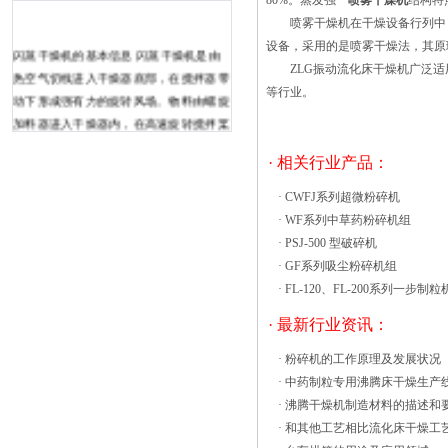
80%。蒸发强
喷雾干燥机
结构特
喷雾干燥机在干燥设备行列中，
设备，采用的是喷雾干燥法，其原
闪蒸干燥机的基本信息 闪蒸干燥机是由
ZLG
振动流化床干燥机
广泛适
热空气切线进入干燥器底部，在搅拌器带
等行业。
动下形成强有力的旋转风场。物料由螺旋
加料器进入干燥器内，在高速旋转搅拌桨
的强烈作用下，物料受撞击、磨擦及剪切
· 相关行业产品：
力的作用下分散，块状物料迅速粉碎，与
热空气充分接触、受热、干燥。干燥好的
·
CWFJ系列超微粉碎机
物料被气流携带进入收尘系统进行收集处
·
WF系列中草药粉碎机组
理，符合环保要求含尘50mg/m3的尾气由
·
PSJ-500 型破碎机
引风机排空，完成整个干燥过程。热风循
·
GF系列吸尘粉碎机组
环烘箱的构成带您了解1.滚筒破碎干燥
·
FL-120、FL-200系列一步制粒
机。2.燃烧炉。3.进料螺旋。4.出料螺
· 最新行业资讯：
旋。5.输送管道。6.除尘器。7.关风器。8.
引风机。9.控制柜。沸腾干燥机是国内生
·
粉碎机的工作原理及发展状况
产的干燥设备，经过多家厂家使用后，大
·
中药制粒专用沸腾床干燥生产
家全都一致认为操作简单，而且性能也较
·
沸腾干燥机制造材料的描述和
别的的机器更好，并且能使单位获得更好
·
和其他工艺相比流化床干燥工
的经济效益，因此它拥有着优良的工作原