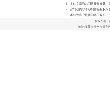
的。对于以前购买产品的用户来讲，这里
1、本站文章均从网络搜集转载，
有3种办法可供用户选择： 一、二段
2、如转载内容牵涉到作品版权问
升温法 先把温控仪表温度设定在离需
3、本站为客户提供
闪蒸干燥机
、
要温度差5—10℃处(具体差多少合适，用
版权所有：
户可以根据当的高效沸腾干燥机仅设备的
地址:江苏省常州市天宁区郑陆镇
质量能够得到保障，而且出现问题之后会
有的人员来帮助我们进行检查，这样你才
能够更好的去作出选择。设备出现故障，
联系的售后服务人员，他们在维修的过程
中会有更好的方法。 l 空气供给通过
一个特殊的多孔分布板和流经固体床速度
在流动状态下，使得颗粒的重量有足够的
支持。流化床内气泡的形成和崩溃的物
质，促进强粒子运动。在这种状态下，固
体的行为像一个自由流动的沸腾。得到的
结果与固体和单个粒子和流化气体之间的
差分速度的亲密接触是非常高的热量和质
量传递的值。 流化床干燥机功能特
色 1、干燥室是混合和分散到住宅的