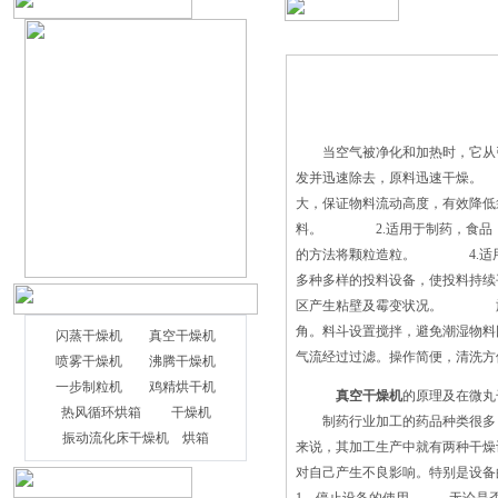
当空气被净化和加热时，它从引
发并迅速除去，原料迅速干燥。
大，保证物料流动高度，有效
料。 2.适用于制药，食品，
的方法将颗粒造粒。 4.适用
多种多样的投料设备，使投料持续
区产生粘壁及霉变状况。 旋转
角。料斗设置搅拌，避免潮湿物料
闪蒸干燥机
真空干燥机
气流经过过滤。操作简便，清洗方
喷雾干燥机
沸腾干燥机
一步制粒机
鸡精烘干机
真空干燥机
的原理及在微丸
热风循环烘箱
干燥机
制药行业加工的药品种类很多，
振动流化床干燥机
烘箱
来说，其加工生产中就有两种干
对自己产生不良影响。特别是设