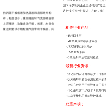
1、停止设备的使用。 无论是否
国内许多制药企业已经得到广泛运
进行技术可行性探讨。在此，我
的闪蒸干燥机着加热蒸发和底部叶片粉
碎，粒度变小，重新随旋转气流呈螺旋状
上浮移动，边输送边干燥，粒度、水分含
· 相关行业产品：
量达到要求小颗粒随气流带出干燥器。闪
蒸干燥机一旦出现故障就会导致工业生产
·
酒精回收塔
的停滞，影响工业生产的顺畅进行。这就
·
MF系列脉冲布筒滤尘器
需要我们要经常对设备进行检修。 在
·
JRF系列燃煤热风炉
设备检修中，对现有设备的修改与改进是
·
FS系列方形筛
一项很重要的工作。是指对设备的主要性
·
GZL系列干法辊压制粒机
能和结构上作变动。改进性检修是根据闪
· 最新行业资讯：
蒸干燥机的先天性和常见故障开展的检修
工作，热风循环烘箱温度过冲太大是指第
·
流化床的设计可以减少工作的
一次开机时，工作温度超过设定温度3℃
·
热风循环烘箱在使用过程中的
以上后，再慢慢降低并稳定在目标温度上
·
介绍几种常用干燥设备在工业
的现象。一些医药、生物、化工、食品、
·
什么是喷雾干燥技术？就是指
电子等行业对这种现象是比较敏感
·
闪蒸干燥机的节能设计体现
的。 彻底消除温度过冲是不可能的。
· 郑重声明：
使温度过冲达到可以接受的程度是有办法