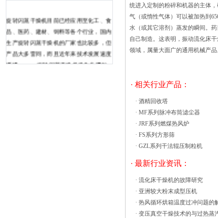
统进入定制的粉碎和机器的主体，
气（或惰性气体）可以被加热到6
旋转闪蒸干燥机目前已经应用至化工、食
水（或其它溶剂）蒸发的瞬间。药
品、医药、建材、饲料等各个行业，国内
自己制造。这表明，振动流化床干
生产旋转闪蒸干燥机的厂家也比较多，但
领域，属量大面广的通用机械产品
产品大多雷同，而且近年来技术发展速度
缓慢。 旋转闪蒸干燥机操作步骤如
下： 预备工作：首先检查闪蒸干燥
· 相关行业产品：
机两风机(引风机和鼓风机)，手转动情况
下有无异常，若有异常，应立即报修。再
·
酒精回收塔
手转动搅拌应能转动，并打开仓门察看，
·
MF系列脉冲布筒滤尘器
不堵料，进风槽畅通，全部正常则 真
·
JRF系列燃煤热风炉
空烘箱可在烘箱室中读取刻度盘温度或在
·
FS系列方形筛
烘箱控制面板上读取LED温度，辐射暖壁
·
GZL系列干法辊压制粒机
式加热器提供均匀加热，同时保留可用的
· 最新行业资讯：
室面积；温度由液压恒温器控制，而内置
的高限温控器可防止炉温超过高温
·
流化床干燥机的故障研究
度。 带有浮动钢化玻璃的硅胶门
·
亚洲较大粉末成型压机
密封垫和正门闩门可确保在51mm和接近
·
热风循环烘箱温度过冲问题的
30Hg之间的所有真空度下具有出色的密
·
变压真空干燥技术的与过热蒸