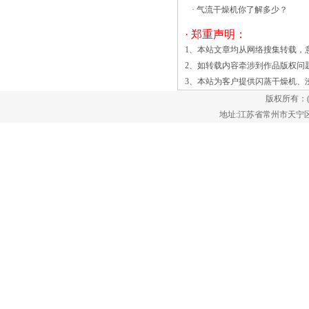
封性。清晰的聚碳酸酯安全防护罩可保护
·
气流干燥机你了解多少？
门玻璃免受的沸腾制粒干燥机空气流通对
· 郑重声明：
于物料的干燥至关重要，所以物料干燥所
需的时间主要与通过机器中的空气流量有
1、本站文章均从网络搜集转载，
关。通常空气会通过机器外壳的通风口，
2、如转载内容牵涉到作品版权问
并且通过通风口被吸入干燥机，接下来空
3、本站为客户提供
闪蒸干燥机
、
气会通过风扇或鼓风机加热并分布在整个
版权所有：
滚筒中，这时机器中的热空气会吸收物料
地址:江苏省常州市天宁区郑陆镇
中的水分，从而达到物料干燥的目的。 l
在食品、化工、烟草、纺织等行业中，我
们的振动流化床得到了广泛应用。振动流
化床适用于粘性、温度敏感或易碎的小颗
粒或材料，因为流态化可以在低于沸点的
温度下进行，而且相对温和。材料的大
小、形状和含水量应相对一致，以确保所
有的颗粒都适当地完全干燥。 振动流
化床的优势 *根据您的具体生产流程
量身定制并准确调整 *干燥均匀，产
品质量好 *可靠耐用，使用寿命长，
可持续运行 *由于先进的PLC控制，