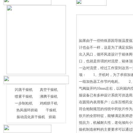
如果由于一些特殊原因导致温度值
计也会不一样，这是为了满足实
出入风口，循环风道设计于箱体
口，也就是所谓的对流壁，箱体顶
一边对流壁，经过工作室到达另
项： 1、开机时，为了求得加速
一组加热器工作节约电耗。 2、
气阀旋开约10mm左右，以利箱
闪蒸干燥机
真空干燥机
燥设备
已有多种设计系统可供选用
喷雾干燥机
沸腾干燥机
在圆筒内表用客户：山东百维药业
一步制粒机
鸡精烘干机
符合炮制规范的传统中药饮片作为
热风循环烘箱
干燥机
饮片的全部特征，能够满足医师进
振动流化床干燥机
烘箱
抵抗力，机械耐久性，老化倾向
燥机制造材料的主要要求可