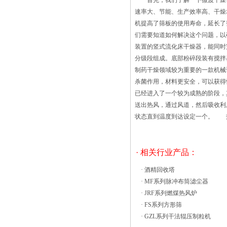
首先，我们了解一下微波干燥设
处的一层或数层多孔分布板组成。湿物料
速率大、节能、生产效率高、干
放在筛板上，干燥介质从下面经筛孔吹
机提高了筛板的使用寿命，延长了
入，将物料吹成沸腾状，以达到加速干燥
们需要知道如何解决这个问题，
的目的。 沸腾干燥机适用于干燥
装置的竖式流化床干燥器，能同时
细颗粒物料，如碳酸氢铵、碳酸铵、氯化
分级段组成。底部粉碎段装有搅拌
铵等多项范围。沸腾干燥具有较高的传热
制药干燥领域较为重要的一款机械
和汽化速度以及传热接触面积大等优点，
杀菌作用，材料更安全，可以获
干燥机的结构简单，造价低，操作维修方
已经进入了一个较为成熟的阶段，
便。 沸腾干燥机生产线安全要
送出热风，通过风道，然后吸收利
求，过滤袋拆装应流化状态下粒子足够的
状态直到温度到达设定一个。 
速度通过固体的层（或床）的重量支撑。
泡沫材料的振动流化床内形成和崩溃促进
强颗粒运动。在这种状态下，固体表现得
· 相关行业产品：
像一个自由流动的沸腾的液体。非常高的
热量由于亲密的结果，得到的接触固体和
·
酒精回收塔
差速之间个别颗粒流化气体的质量传递
·
MF系列脉冲布筒滤尘器
值。 振动流化床组热效率高，比
·
JRF系列燃煤热风炉
一般干燥设备节能30%以上；床层温度分
·
FS系列方形筛
布均匀，无局部过热现象，流态化均匀，
·
GZL系列干法辊压制粒机
无死角现象；对物料表面损伤小，可用于