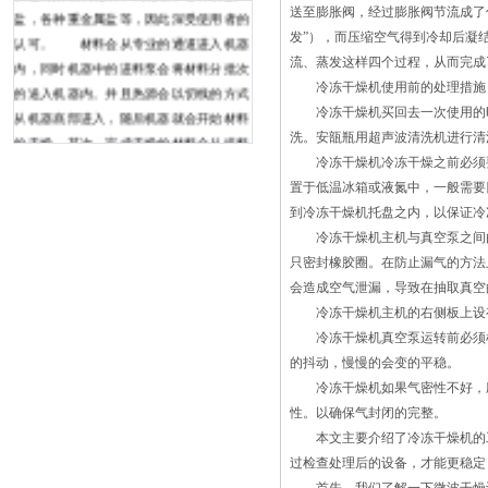
送至膨胀阀，经过膨胀阀节流成了
盐，各种重金属盐等，因此深受使用者的
发”），而压缩空气得到冷却后凝
认可。 材料会从专业的通道进入机器
流、蒸发这样四个过程，从而完成
内，同时机器中的进料泵会将材料分批次
冷冻干燥机使用前的处理措施
的送入机器内。并且热源会以切线的方式
冷冻干燥机买回去一次使用的时
从机器底部进入，随后机器就会开始材料
洗。安瓿瓶用超声波清洗机进行清
的干燥。其次，完成干燥的材料会从排料
冷冻干燥机冷冻干燥之前必须要进
口排的热风循环烘箱空气循环系统采用风
置于低温冰箱或液氮中，一般需要
机循环送风方式，风循环均匀高效。风源
到冷冻干燥机托盘之内，以保证冷
由循环送风电机（采用无触点开关）带动
冷冻干燥机主机与真空泵之间由
风轮经由加热器，而将热风送出，再经由
只密封橡胶圈。在防止漏气的方法
风道 至烘箱内室，再将使用后的空气吸
会造成空气泄漏，导致在抽取真空
入风道成为风源再度循环，加热使用。确
冷冻干燥机主机的右侧板上设有
保室内温度均匀性。 热风循环烘箱一般
冷冻干燥机真空泵运转前必须检
有加热管，有循环风机的烘箱都可称为热
的抖动，慢慢的会变的平稳。
风循环烘箱，因为不管烘箱什么结构，风
冷冻干燥机如果气密性不好，应
向水平还是垂直，归根到底都是热风在里
性。以确保气封闭的完整。
面循环，所以都可通称为热风循环烘箱，
本文主要介绍了冷冻干燥机的工
如电热鼓沸腾干燥机又称流态化干燥机，
过检查处理后的设备，才能更稳定
由一个竖立圆筒及设在筒体下部一定高度