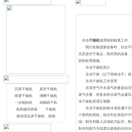
冷冻
干燥机
使用前的检查工作
我们在购进新设备时，往往不能
尤其是对于食品，医药类的设备，
前的处理措施。
冷冻干燥机简介
冷冻干燥（以下简称冻干）就是
冷冻
干燥机
工作原理
压缩空气中水蒸气的量是由压缩
闪蒸干燥机
真空干燥机
蒸气含量，而多余的水蒸气会凝结
喷雾干燥机
沸腾干燥机
冻干燥机原理正视图
一步制粒机
鸡精烘干机
冷冻干燥机的制冷系统属于压缩
由于旋转闪蒸干燥机可同时进行干
热风循环烘箱
干燥机
个密闭的系统，制冷剂在系统中不
燥、分类等工作，所以被广泛的运用于化
振动流化床干燥机
烘箱
温）制冷剂吸入压缩机汽缸内，制
工、染料和农药等行业中。并且该机器可
制冷剂蒸汽与温度比较低的冷却水
以进行如氢氧化镁、氧化铝、各种碳酸