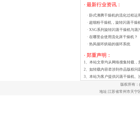
· 最新行业资讯：
易碎物料的干燥，不规态的同时。上部的
小颗粒也处于流化状态，并使热风沿椎体
·
卧式沸腾干燥机的流化过程运
部旋转，提高底部风速，缩小了搅拌轴悬
·
超细粉干燥机，旋转闪蒸干燥
臂部分的长度，增加了运转的安全可靠
·
XSG系列旋转闪蒸干燥机与蒸
性。??闪蒸干燥机的操作压力：塔内压差
·
在哪里会使用流化床干燥机？
影响操作的稳定性、操作环境粉尘量的大
·
热风循环烘箱的循环系统
小和产品的消耗，正压操作，粉尘量大，
经实验整套设备应在微负压条件下操作，
· 郑重声明：
具体是：进风压力为5mm水柱，这样整个
1、本站文章均从网络搜集转载，
系统便保持在负压条件下运行，基本上做
2、如转载内容牵涉到作品版权问
到操作环境无产品粉尘，可保证邻氨基苯
3、本站为客户提供
闪蒸干燥机
、
甲酸产品有较高的得率。
版权所有：
地址:江苏省常州市天宁区郑陆镇