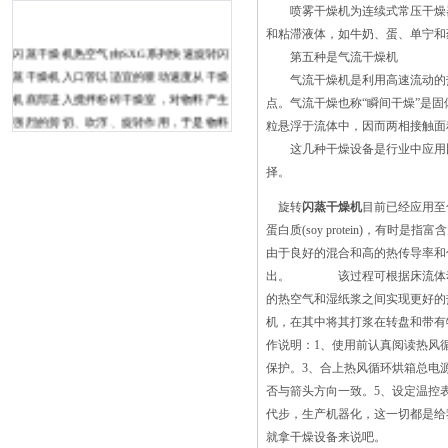
喷雾干燥机为连续式常压干燥器
和粘滞液体，如牛奶、蛋、单宁和
闪蒸干燥机热空气由SXG系列快速旋转闪
第五种是气流干燥机
蒸干燥机入口管以适宜的喷动速度从干燥
气流干燥机是利用高速流动的热
机底部进入搅拌粉碎干燥室，对物料产生
点。气流干燥也称“瞬间干燥”是
强烈的剪切、吹浮、旋转作用，于是物料
粒悬浮于流体中，因而两相接触面
受到离心、剪切、碰撞、摩擦而被除数微
这几种干燥设备是行业中应用比
粒化，强化了传质传热。那么，大家知道
择。
旋转闪蒸干燥机的优点吗？ 1、旋转
旋转
闪蒸干燥机
目前已经应用至
闪蒸干燥机干燥强度高。由于物料受到离
蛋白质(soy protein)，有时
心、剪切、碰撞、磨擦而被微粒化，呈高
由于良好的混合和高的热传导率和
分散状态，气固两相间的相对速度较大，
出。 该过程可根据床流体动力
强化了传质、传热。 2、适宜于热敏
的热空气和湿纸浆之间实现更好的
性 500度热风循环烘箱，加热热风循
机，在其中将其打浆在转盘和带有
环烘箱适用于敏感产品的温和干燥，热氧
作说明：1、使用前认真阅读热风
化材料的热处理，粉末和颗粒的快速干
保护。3、合上热风循环烘箱总电
燥，以及实验室，如制药，化妆品，塑
否与箭头方向一致。5、设定温控
料，电子，化学或食品工业。通过控制真
代步，生产机器化，这一切都是给
空烘箱内的温度水平，制造商可以保证更
就拿干燥设备来说吧。
高水平的质量保证。 特