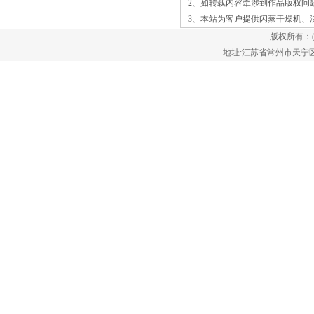
钢板上。空气是通过压力下的孔，它驱动
2、如转载内容牵涉到作品版权问
的水分从底部的垫顶部。 当物料
3、本站为客户提供
闪蒸干燥机
、
在干燥器中移动时，大量的蒸汽通过垫子
版权所有：
的顶部，留下了干燥后的材料。红外水分
地址:江苏省常州市天宁区郑陆镇
传感器监视干燥器的进度，并控制^闪蒸
干燥机进口温度高，会影响物料的品质，
首先要放慢放料速度，再进行调整温度，
如温控损坏，停止放料，进行维
修。 2.闪蒸干燥机的系统压力不
平衡，先停止生产工作，检查机器是否有
堵塞或泄露现象，及时清理。 3.
如很长时间停电，必须先清洗闪蒸干燥
机，防止是无聊变硬变干堵塞机
器。 4.如XZG系列旋转闪蒸干燥
机突发系统压力急剧增加，没法短时间解
决，应立刻切断电源，离开现场以防发生
泄漏爆炸。