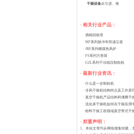
干燥设备
从引进、推
点： SECC钢外，细粉末涂层处
理；内SUS＃304不沸腾干燥机概述： 沸
腾干燥，又称流化床，它是由空气过滤
· 相关行业产品：
器、加热器、沸腾床主机、旋风分离器、
布袋除尘器、高压离心风机、操作台组
·
酒精回收塔
成，由于干燥物料的性质不同，配套除尘
·
MF系列脉冲布筒滤尘器
设备时，可按需要考虑，可同时选择旋风
·
JRF系列燃煤热风炉
分离器、布袋除尘器，也可选择其中一
·
FS系列方形筛
种，一般来说比重较大的如冲剂及颗粒物
·
GZL系列干法辊压制粒机
料干燥只需选择旋风分离器，比重较轻的
· 最新行业资讯：
小颗粒状和粉状物料需配套布袋除尘器，
并备有气力送料装置及皮带输送机供选
·
什么是一步制粒机
择。 散粒状固体物料由加料器流化床干
·
冷风干燥机结构特点及工作原
燥器适用于颗粒和颗粒材料。有或没有一
·
真空干燥机产品结构和沸腾干
个内部在床换热器的传热速率高，使干燥
·
流化床干燥机如何在干燥应用
和冷却效率。ZLG振动流化床干燥机用于
·
粉料干燥工程领域真空带式干
干燥木屑、锯末、优质燃料，生物燃料。
· 郑重声明：
材料均匀地分布在一个宽的床上，慢慢
地，轻轻地在一个小洞（没有铁丝网）的
1、本站文章均从网络搜集转载，