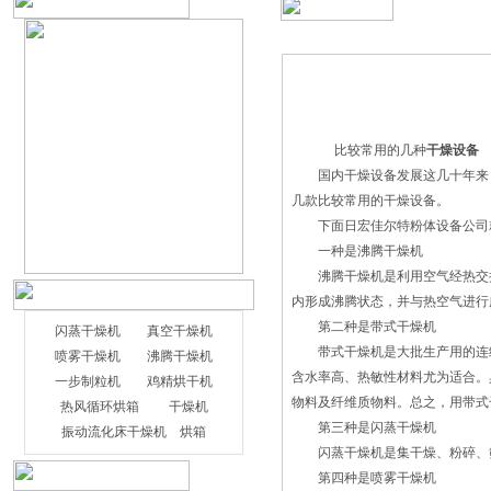
比较常用的几种
干燥设备
国内干燥设备发展这几十年来，
几款比较常用的干燥设备。
下面日宏佳尔特粉体设备公司就
一种是沸腾干燥机
沸腾干燥机是利用空气经热交换
内形成沸腾状态，并与热空气进行
第二种是带式干燥机
闪蒸干燥机
真空干燥机
带式干燥机是大批生产用的连续
喷雾干燥机
沸腾干燥机
含水率高、热敏性材料尤为适合。
一步制粒机
鸡精烘干机
物料及纤维质物料。总之，用带式
热风循环烘箱
干燥机
第三种是闪蒸干燥机
振动流化床干燥机
烘箱
闪蒸干燥机是集干燥、粉碎、筛
第四种是喷雾干燥机